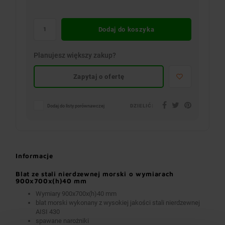
Dodaj do koszyka
Planujesz większy zakup?
Zapytaj o ofertę
DZIELIĆ:
Dodaj do listy porównawczej
Informacje
Blat ze stali nierdzewnej morski o wymiarach
900x700x(h)40 mm
Wymiary 900x700x(h)40 mm
blat morski wykonany z wysokiej jakości stali nierdzewnej
AISI 430
spawane narożniki