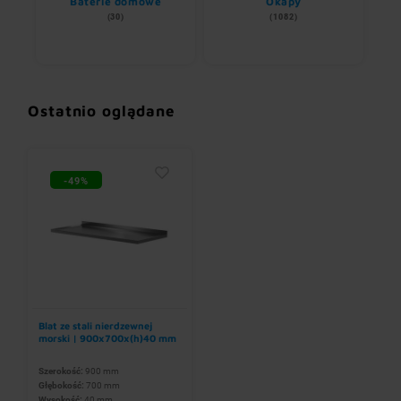
ii
Baterie domowe
Okapy
S
(30)
(1082)
Ostatnio oglądane
-49%
Blat ze stali nierdzewnej
morski | 900x700x(h)40 mm
Szerokość:
900 mm
Głębokość:
700 mm
Wysokość:
40 mm