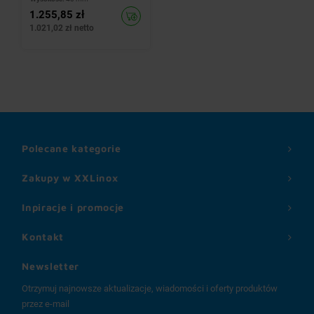
1.255,85 zł
1.021,02 zł netto
Polecane kategorie
Zakupy w XXLinox
Inpiracje i promocje
Kontakt
Newsletter
Otrzymuj najnowsze aktualizacje, wiadomości i oferty produktów
przez e-mail