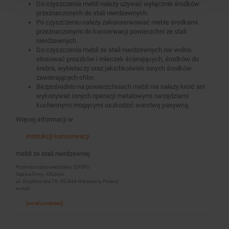
Do czyszczenia mebli należy używać wyłącznie środków
przeznaczonych do stali nierdzewnych.
Po czyszczeniu należy zakonserwować meble środkami
przeznaczonymi do konserwacji powierzchni ze stali
nierdzewnych.
Do czyszczenia mebli ze stali nierdzewnych nie wolno
stosować proszków i mleczek ścierających, środków do
srebra, wybielaczy oraz jakichkolwiek innych środków
zawierających chlor.
Bezpośrednio na powierzchniach mebli nie należy kroić ani
wykonywać innych operacji metalowymi narzędziami
kuchennymi mogącymi uszkodzić warstwę pasywną.
Więcej informacji w
instrukcji konserwacji
mebli ze stali nierdzewnej
Podmiot odpowiedzialny (GPSR):
Nazwa firmy: XXLinox
ul. Grzybowska 78, 00-844 Warszawa, Poland
e-mail:
[email protected]