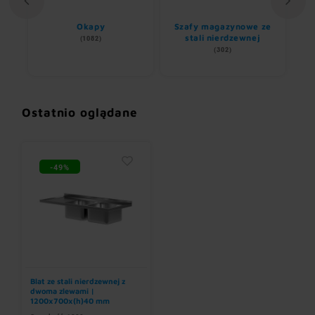
ii
Okapy
Szafy magazynowe ze
stali nierdzewnej
(1082)
(302)
Ostatnio oglądane
-49%
Blat ze stali nierdzewnej z
dwoma zlewami |
1200x700x(h)40 mm