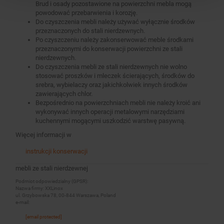
Brud i osady pozostawione na powierzchni mebla mogą
powodować przebarwienia i korozję.
Do czyszczenia mebli należy używać wyłącznie środków
przeznaczonych do stali nierdzewnych.
Po czyszczeniu należy zakonserwować meble środkami
przeznaczonymi do konserwacji powierzchni ze stali
nierdzewnych.
Do czyszczenia mebli ze stali nierdzewnych nie wolno
stosować proszków i mleczek ścierających, środków do
srebra, wybielaczy oraz jakichkolwiek innych środków
zawierających chlor.
Bezpośrednio na powierzchniach mebli nie należy kroić ani
wykonywać innych operacji metalowymi narzędziami
kuchennymi mogącymi uszkodzić warstwę pasywną.
Więcej informacji w
instrukcji konserwacji
mebli ze stali nierdzewnej
Podmiot odpowiedzialny (GPSR):
Nazwa firmy: XXLinox
ul. Grzybowska 78, 00-844 Warszawa, Poland
e-mail:
[email protected]