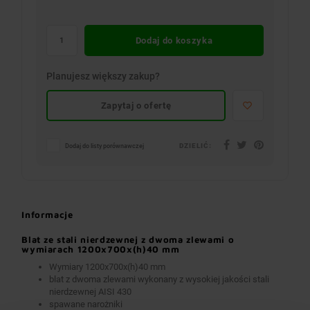
Dodaj do koszyka
Planujesz większy zakup?
Zapytaj o ofertę
DZIELIĆ:
Dodaj do listy porównawczej
Informacje
Blat ze stali nierdzewnej z dwoma zlewami o
wymiarach 1200x700x(h)40 mm
Wymiary 1200x700x(h)40 mm
blat z dwoma zlewami wykonany z wysokiej jakości stali
nierdzewnej AISI 430
spawane narożniki