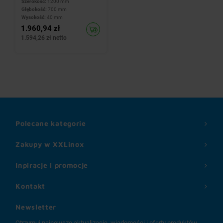
Szerokość:
1200 mm
Głębokość:
700 mm
Wysokość:
40 mm
1.960,94 zł
1.594,26 zł netto
Polecane kategorie
Zakupy w XXLinox
Inpiracje i promocje
Kontakt
Newsletter
Otrzymuj najnowsze aktualizacje, wiadomości i oferty produktów