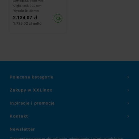
Szerokość:
1500 mm
Głębokość:
700 mm
Wysokość:
40 mm
2.134,07 zł
1.735,02 zł netto
Polecane kategorie
Zakupy w XXLinox
Inpiracje i promocje
Kontakt
Newsletter
Otrzymuj najnowsze aktualizacje, wiadomości i oferty produktów