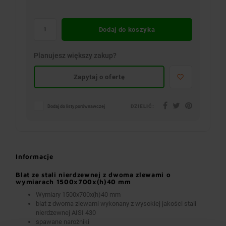
Dodaj do koszyka
Planujesz większy zakup?
Zapytaj o ofertę
DZIELIĆ:
Dodaj do listy porównawczej
Informacje
Blat ze stali nierdzewnej z dwoma zlewami o
wymiarach 1500x700x(h)40 mm
Wymiary 1500x700x(h)40 mm
blat z dwoma zlewami wykonany z wysokiej jakości stali
nierdzewnej AISI 430
spawane narożniki