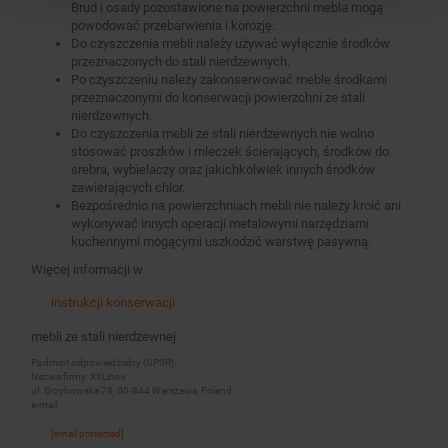
Brud i osady pozostawione na powierzchni mebla mogą
powodować przebarwienia i korozję.
Do czyszczenia mebli należy używać wyłącznie środków
przeznaczonych do stali nierdzewnych.
Po czyszczeniu należy zakonserwować meble środkami
przeznaczonymi do konserwacji powierzchni ze stali
nierdzewnych.
Do czyszczenia mebli ze stali nierdzewnych nie wolno
stosować proszków i mleczek ścierających, środków do
srebra, wybielaczy oraz jakichkolwiek innych środków
zawierających chlor.
Bezpośrednio na powierzchniach mebli nie należy kroić ani
wykonywać innych operacji metalowymi narzędziami
kuchennymi mogącymi uszkodzić warstwę pasywną.
Więcej informacji w
instrukcji konserwacji
mebli ze stali nierdzewnej
Podmiot odpowiedzialny (GPSR):
Nazwa firmy: XXLinox
ul. Grzybowska 78, 00-844 Warszawa, Poland
e-mail:
[email protected]