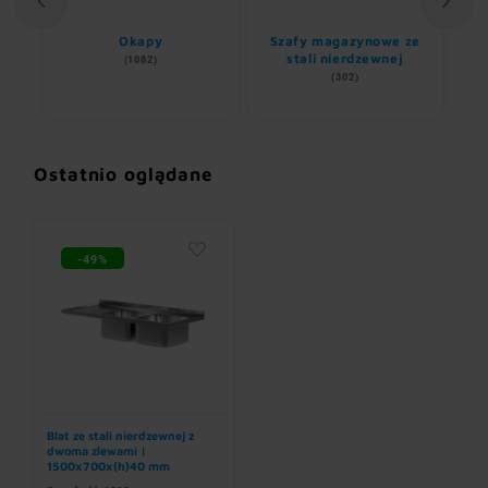
ii
Okapy
Szafy magazynowe ze
stali nierdzewnej
(1082)
(302)
Ostatnio oglądane
-49%
Blat ze stali nierdzewnej z
dwoma zlewami |
1500x700x(h)40 mm