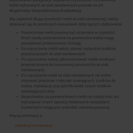
mebli wykonanych ze stali nierdzewnych pozwala na ich
długotrwałą i bezproblemową eksploatację.
Aby zapewnić długą żywotność mebli ze stali nierdzewnej, należy
stosować się do poniższych wskazówek dotyczących użytkowania:
Powierzchnie mebli powinny być utrzymane w czystości.
Brud i osady pozostawione na powierzchni mebla mogą
powodować przebarwienia i korozję.
Do czyszczenia mebli należy używać wyłącznie środków
przeznaczonych do stali nierdzewnych.
Po czyszczeniu należy zakonserwować meble środkami
przeznaczonymi do konserwacji powierzchni ze stali
nierdzewnych.
Do czyszczenia mebli ze stali nierdzewnych nie wolno
stosować proszków i mleczek ścierających, środków do
srebra, wybielaczy oraz jakichkolwiek innych środków
zawierających chlor.
Bezpośrednio na powierzchniach mebli nie należy kroić ani
wykonywać innych operacji metalowymi narzędziami
kuchennymi mogącymi uszkodzić warstwę pasywną.
Więcej informacji w
instrukcji konserwacji