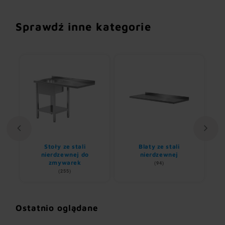
Sprawdź inne kategorie
Stoły ze stali
Blaty ze stali
U
nem
nierdzewnej do
nierdzewnej
zmywarek
(94)
(255)
Ostatnio oglądane