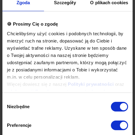
więcej indywidualnych nieprzelotowych modułów.
Zgoda
Szczegóły
O plikach cookies
Okapy wyposażone są w system otworów i zawiesi
umożliwiających montaż.
Łapacze tłuszczu, króćce i oświetlenie stanowią dodatkowe
wyposażenie okapu.
🍪 Prosimy Cię o zgodę
Okapy nie są wyposażone w wentylatory.
Chcielibyśmy użyć cookies i podobnych technologii, by
Okap należy podłączyć do wentylatora lub instalacji
wentylacyjnej w budynku.
mierzyć ruch na stronie, dopasować ją do Ciebie i
wyświetlać trafne reklamy. Uzyskane w ten sposób dane
Opcje dodatkowe
o Twojej aktywności na naszej stronie będziemy
łapacze tłuszczu wielokrotnego użytku, do mycia w każdej
udostępniać zaufanym partnerom, którzy mogą połączyć
zmywarce
oświetlenie
je z posiadanymi informacjami o Tobie i wykorzystać
króćce okrągłe lub prostokątne
m.in. w celu personalizacji reklam.
wykonanie w standardzie AISI 304
Więcej dowiesz się z naszej
Polityki prywatności
oraz
dodatkowa gwarancja
inne dodatkowe wymagania
z
Informacji Google o przetwarzaniu danych
.
Wyposażenie dodatkowe dostępne za dopłatą. Prosimy o wybranie
Wybór
odpowiednich opcji przed dodaniem produktu do koszyka. W
Niezbędne
zgody
przypadku niestandardowych wymagań dotyczących produktu
prosimy o dodanie komentarza w polu Dodatkowe wymagania.
Preferencje
Najwyższa jakość wykonania
Wieloletnie doświadczenie oraz nowoczesny park maszynowy