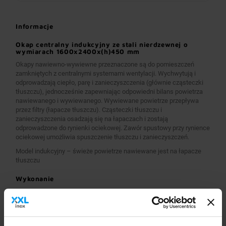
Informacje
Okap centralny indukcyjny ze stali nierdzewnej o
wymiarach 1600x2400x(h)450 mm
Okapy nawiewno-wywiewne przeznaczone są do pomieszczeń
zamkniętych z centralnymi systemami wentylacji. Wychwytują i
odprowadzają ciepło, parę i zanieczyszczenia (głównie cząsteczki
tłuszczu), jednocześnie zapewniając odpowiedni bilans powietrza
nawiewanego i wywiewanego. Wywiewane powietrze przepływa
przez filtry (łapacze tłuszczu). Cząsteczki tłuszczu i
zanieczyszczenia osadzają się na łapaczach i zostają
odprowadzone do rynienki ociekowej. Zawór spustowy przy rynience
ociekowej umożliwia spuszczenie tłuszczu i zanieczyszczeń.
Model indukcyjny – świeże powietrze nawiewane jest na łapacze
tłuszczu
Wykonanie
Wymiary 1600x2400x(h)450 mm
Okapy wykonane są z wysokogatunkowej stali nierdzewnej.
Okapy nawiewno-wywiewne o wymiarach A>2600 mm
wykonane są w wersji łączonej (zestawione), z dwóch lub