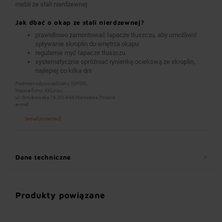
mebli ze stali nierdzewnej
Jak dbać o okap ze stali nierdzewnej?
prawidłowo zamontować łapacze tłuszczu, aby umożliwić
spływanie skroplin do wnętrza okapu
regularnie myć łapacze tłuszczu
systematycznie opróżniać rynienkę ociekową ze skroplin,
najlepiej co kilka dni
Podmiot odpowiedzialny (GPSR):
Nazwa firmy: XXLinox
ul. Grzybowska 78, 00-844 Warszawa, Poland
e-mail:
[email protected]
Dane techniczne
Produkty powiązane