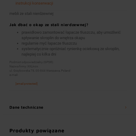
instrukcji konserwacji
mebli ze stali nierdzewnej
Jak dbać o okap ze stali nierdzewnej?
prawidłowo zamontować łapacze tłuszczu, aby umożliwić
spływanie skroplin do wnętrza okapu
regularnie myć łapacze tłuszczu
systematycznie opróżniać rynienkę ociekową ze skroplin,
najlepiej co kilka dni
Podmiot odpowiedzialny (GPSR):
Nazwa firmy: XXLinox
ul. Grzybowska 78, 00-844 Warszawa, Poland
e-mail:
[email protected]
Dane techniczne
Produkty powiązane