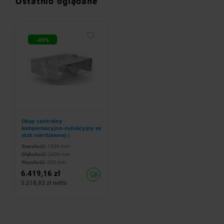
Ostatnio oglądane
-49%
Okap centralny
kompensacyjno-indukcyjny ze
stali nierdzewnej |
1500x2400x(h)450 mm
Szerokość:
1500 mm
Głębokość:
2400 mm
Wysokość:
450 mm
6.419,16 zł
5.218,83 zł netto