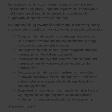
Stal nierdzewna, jak każdy materiał, wymaga prawidłowego
użytkowania i pielęgnacji. Regularne czyszczenie i konserwacja
mebli wykonanych ze stali nierdzewnych pozwala na ich
długotrwałą i bezproblemową eksploatację.
Aby zapewnić długą żywotność mebli ze stali nierdzewnej, należy
stosować się do poniższych wskazówek dotyczących użytkowania:
Powierzchnie mebli powinny być utrzymane w czystości.
Brud i osady pozostawione na powierzchni mebla mogą
powodować przebarwienia i korozję.
Do czyszczenia mebli należy używać wyłącznie środków
przeznaczonych do stali nierdzewnych.
Po czyszczeniu należy zakonserwować meble środkami
przeznaczonymi do konserwacji powierzchni ze stali
nierdzewnych.
Do czyszczenia mebli ze stali nierdzewnych nie wolno
stosować proszków i mleczek ścierających, środków do
srebra, wybielaczy oraz jakichkolwiek innych środków
zawierających chlor.
Bezpośrednio na powierzchniach mebli nie należy kroić ani
wykonywać innych operacji metalowymi narzędziami
kuchennymi mogącymi uszkodzić warstwę pasywną.
Więcej informacji w