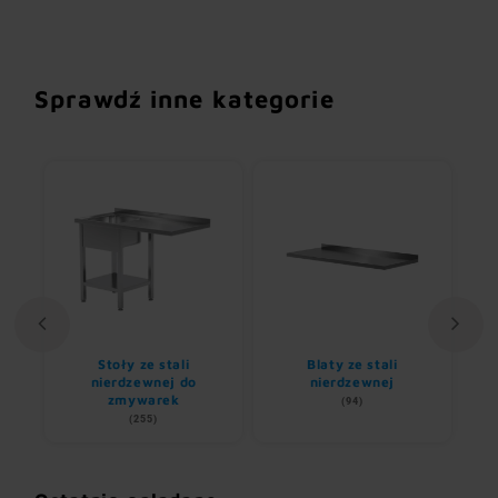
Sprawdź inne kategorie
Stoły ze stali
Blaty ze stali
U
nem
nierdzewnej do
nierdzewnej
zmywarek
(94)
(255)