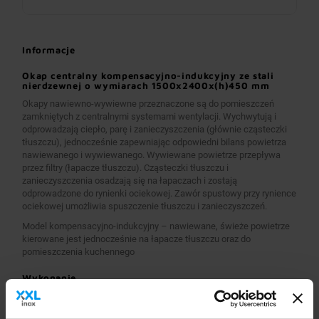
Informacje
Okap centralny kompensacyjno-indukcyjny ze stali
nierdzewnej o wymiarach 1500x2400x(h)450 mm
Okapy nawiewno-wywiewne przeznaczone są do pomieszczeń
zamkniętych z centralnymi systemami wentylacji. Wychwytują i
odprowadzają ciepło, parę i zanieczyszczenia (głównie cząsteczki
tłuszczu), jednocześnie zapewniając odpowiedni bilans powietrza
nawiewanego i wywiewanego. Wywiewane powietrze przepływa
przez filtry (łapacze tłuszczu). Cząsteczki tłuszczu i
zanieczyszczenia osadzają się na łapaczach i zostają
odprowadzone do rynienki ociekowej. Zawór spustowy przy rynience
ociekowej umożliwia spuszczenie tłuszczu i zanieczyszczeń.
Model kompensacyjno-indukcyjny – nawiewane, świeże powietrze
kierowane jest jednocześnie na łapacze tłuszczu oraz do
pomieszczenia kuchennego
Wykonanie
Wymiary 1500x2400x(h)450 mm
Okapy wykonane są z wysokogatunkowej stali nierdzewnej.