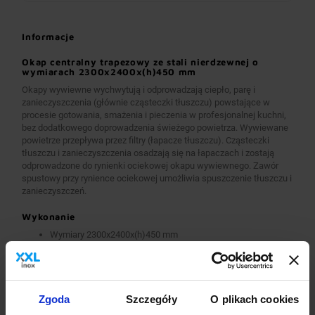
Informacje
Okap centralny trapezowy ze stali nierdzewnej o
wymiarach 2300x2400x(h)450 mm
Okapy wywiewne wychwytują i odprowadzają ciepło, parę i
zanieczyszczenia (głównie cząsteczki tłuszczu) powstające w
procesie gotowania, smażenia i pieczenia w profesjonalnej kuchni,
bez dodatkowego doprowadzenia świeżego powietrza. Wywiewane
powietrze przepływa przez filtry (łapacze tłuszczu). Cząsteczki
tłuszczu i zanieczyszczenia osadzają się na łapaczach i zostają
odprowadzone do rynienki ociekowej okapu wywiewnego. Zawór
spustowy przy rynience ociekowej umożliwia spuszczenie tłuszczu i
zanieczyszczeń.
Wykonanie
Wymiary 2300x2400x(h)450 mm
Okapy wykonane są z wysokogatunkowej stali nierdzewnej.
Okapy wywiewne o wymiarach A>2600 mm wykonane są w
wersji łączonej (skręcanej) z dwóch lub więcej przelotowych
modułów.
Okapy wyposażone są w system otworów i zawiesi
Zgoda
Szczegóły
O plikach cookies
umożliwiających montaż.