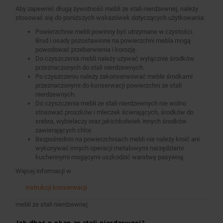
Aby zapewnić długą żywotność mebli ze stali nierdzewnej, należy
stosować się do poniższych wskazówek dotyczących użytkowania:
Powierzchnie mebli powinny być utrzymane w czystości.
Brud i osady pozostawione na powierzchni mebla mogą
powodować przebarwienia i korozję.
Do czyszczenia mebli należy używać wyłącznie środków
przeznaczonych do stali nierdzewnych.
Po czyszczeniu należy zakonserwować meble środkami
przeznaczonymi do konserwacji powierzchni ze stali
nierdzewnych.
Do czyszczenia mebli ze stali nierdzewnych nie wolno
stosować proszków i mleczek ścierających, środków do
srebra, wybielaczy oraz jakichkolwiek innych środków
zawierających chlor.
Bezpośrednio na powierzchniach mebli nie należy kroić ani
wykonywać innych operacji metalowymi narzędziami
kuchennymi mogącymi uszkodzić warstwę pasywną.
Więcej informacji w
instrukcji konserwacji
mebli ze stali nierdzewnej
Jak dbać o okap ze stali nierdzewnej?