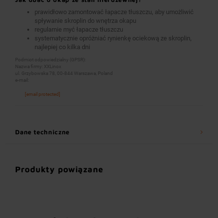
prawidłowo zamontować łapacze tłuszczu, aby umożliwić
spływanie skroplin do wnętrza okapu
regularnie myć łapacze tłuszczu
systematycznie opróżniać rynienkę ociekową ze skroplin,
najlepiej co kilka dni
Podmiot odpowiedzialny (GPSR):
Nazwa firmy: XXLinox
ul. Grzybowska 78, 00-844 Warszawa, Poland
e-mail:
[email protected]
Dane techniczne
Produkty powiązane