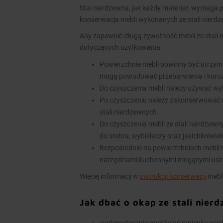
Stal nierdzewna, jak każdy materiał, wymaga p
konserwacja mebli wykonanych ze stali nierd
Aby zapewnić długą żywotność mebli ze stali 
dotyczących użytkowania:
Powierzchnie mebli powinny być utrzym
mogą powodować przebarwienia i koroz
Do czyszczenia mebli należy używać wy
Po czyszczeniu należy zakonserwować 
stali nierdzewnych.
Do czyszczenia mebli ze stali nierdzew
do srebra, wybielaczy oraz jakichkolwie
Bezpośrednio na powierzchniach mebli n
narzędziami kuchennymi mogącymi usz
Więcej informacji w
instrukcji konserwacji
mebli
Jak dbać o okap ze stali nier