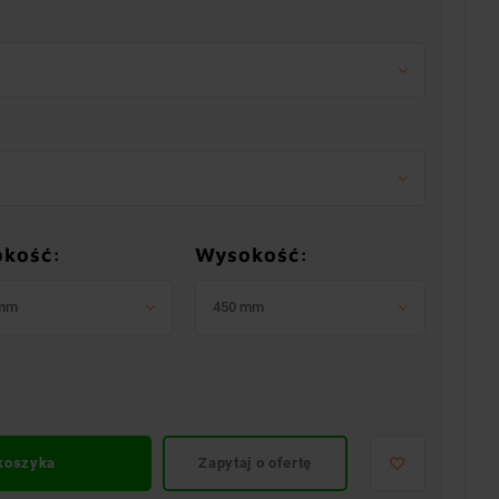
okość:
Wysokość:
 mm
450 mm
 koszyka
Zapytaj o ofertę