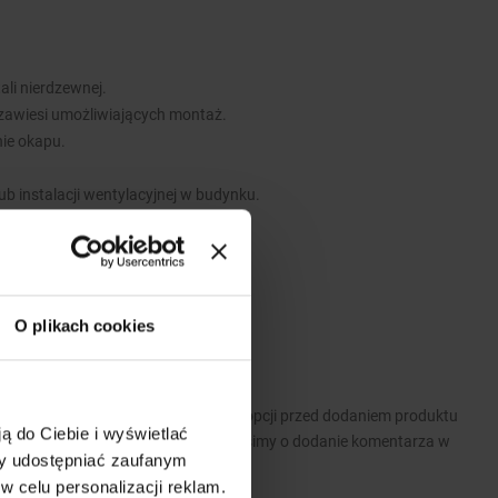
li nierdzewnej.
awiesi umożliwiających montaż.
ie okapu.
b instalacji wentylacyjnej w budynku.
O plikach cookies
 Prosimy o wybranie odpowiednich opcji przed dodaniem produktu
ą do Ciebie i wyświetlać
wymagań dotyczących produktu prosimy o dodanie komentarza w
my udostępniać zaufanym
w celu personalizacji reklam.