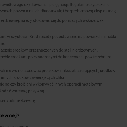
rawidłowego użytkowania i pielęgnacji. Regularne czyszczenie i
zewnych pozwala na ich długotrwałą i bezproblemową eksploatację.
nierdzewnej, należy stosować się do poniższych wskazówek
ane w czystości. Brud i osady pozostawione na powierzchni mebla
ję.
łącznie środków przeznaczonych do stali nierdzewnych.
meble środkami przeznaczonymi do konserwacji powierzchni ze
nych nie wolno stosować proszków i mleczek ścierających, środków
k innych środków zawierających chlor.
ie należy kroić ani wykonywać innych operacji metalowymi
kodzić warstwę pasywną.
 ze stali nierdzewnej
dzewnej?