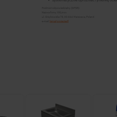
systematycznie opróżniać rynienkę ocie
Podmiot odpowiedzialny (GPSR):
Nazwa firmy: XXLinox
ul. Grzybowska 78, 00-844 Warszawa, Poland
e-mail:
[email protected]