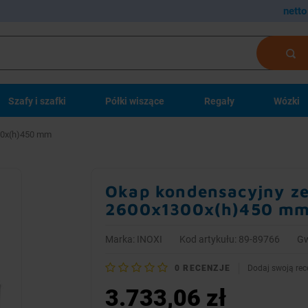
netto
Szafy i szafki
Półki wiszące
Regały
Wózki
300x(h)450 mm
Okap kondensacyjny ze 
2600x1300x(h)450 m
Marka:
INOXI
Kod artykułu: 89-89766
Gw
0
RECENZJE
Dodaj swoją rec
3.733,06 zł