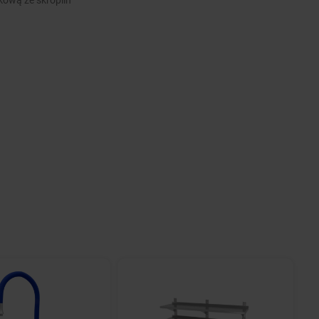
kową ze skroplin