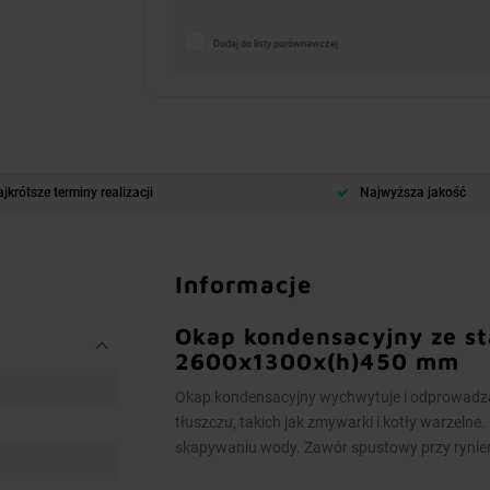
Dodaj do listy porównawczej
jkrótsze terminy realizacji
Najwyższa jakość
Informacje
Okap kondensacyjny ze st
2600x1300x(h)450 mm
Okap kondensacyjny wychwytuje i odprowadza
tłuszczu, takich jak zmywarki i kotły warzeln
skapywaniu wody. Zawór spustowy przy rynien