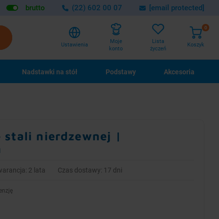
brutto
(22) 602 00 07
[email protected]
0
Lista
Moje
Ustawienia
Koszyk
życzeń
konto
Nadstawki na stół
Podstawy
Akcesoria
stali nierdzewnej |
m
arancja: 2 lata
Czas dostawy: 17 dni
enzję