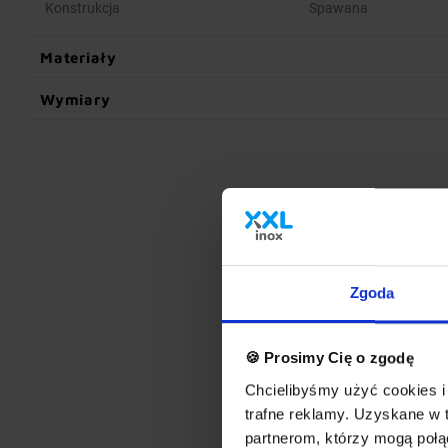
Konstrukcja
Spawana
Materiały
Wymiary
Zgoda
🍪 Prosimy Cię o zgodę
Chcielibyśmy użyć cookies i 
trafne reklamy. Uzyskane w 
partnerom, którzy mogą połąc