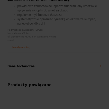
prawidłowo zamontować łapacze tłuszczu, aby umożliwić
spływanie skroplin do wnętrza okapu
regularnie myć łapacze tłuszczu
systematycznie opróżniać rynienkę ociekową ze skroplin,
najlepiej co kilka dni
Podmiot odpowiedzialny (GPSR):
Nazwa firmy: XXLinox
ul. Grzybowska 78, 00-844 Warszawa, Poland
e-mail:
[email protected]
Dane techniczne
Produkty powiązane