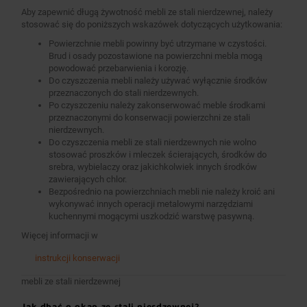
Aby zapewnić długą żywotność mebli ze stali nierdzewnej, należy
stosować się do poniższych wskazówek dotyczących użytkowania:
Powierzchnie mebli powinny być utrzymane w czystości.
Brud i osady pozostawione na powierzchni mebla mogą
powodować przebarwienia i korozję.
Do czyszczenia mebli należy używać wyłącznie środków
przeznaczonych do stali nierdzewnych.
Po czyszczeniu należy zakonserwować meble środkami
przeznaczonymi do konserwacji powierzchni ze stali
nierdzewnych.
Do czyszczenia mebli ze stali nierdzewnych nie wolno
stosować proszków i mleczek ścierających, środków do
srebra, wybielaczy oraz jakichkolwiek innych środków
zawierających chlor.
Bezpośrednio na powierzchniach mebli nie należy kroić ani
wykonywać innych operacji metalowymi narzędziami
kuchennymi mogącymi uszkodzić warstwę pasywną.
Więcej informacji w
instrukcji konserwacji
mebli ze stali nierdzewnej
Jak dbać o okap ze stali nierdzewnej?