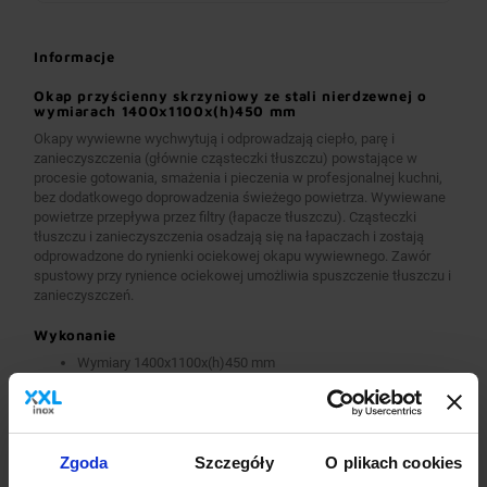
Informacje
Okap przyścienny skrzyniowy ze stali nierdzewnej o
wymiarach 1400x1100x(h)450 mm
Okapy wywiewne wychwytują i odprowadzają ciepło, parę i
zanieczyszczenia (głównie cząsteczki tłuszczu) powstające w
procesie gotowania, smażenia i pieczenia w profesjonalnej kuchni,
bez dodatkowego doprowadzenia świeżego powietrza. Wywiewane
powietrze przepływa przez filtry (łapacze tłuszczu). Cząsteczki
tłuszczu i zanieczyszczenia osadzają się na łapaczach i zostają
odprowadzone do rynienki ociekowej okapu wywiewnego. Zawór
spustowy przy rynience ociekowej umożliwia spuszczenie tłuszczu i
zanieczyszczeń.
Wykonanie
Wymiary 1400x1100x(h)450 mm
Okapy wykonane są z wysokogatunkowej stali nierdzewnej.
Okapy wywiewne o wymiarach A>2600 mm wykonane są w
wersji łączonej (skręcanej) z dwóch lub więcej przelotowych
modułów.
Okapy wyposażone są w system otworów i zawiesi
Zgoda
Szczegóły
O plikach cookies
umożliwiających montaż.