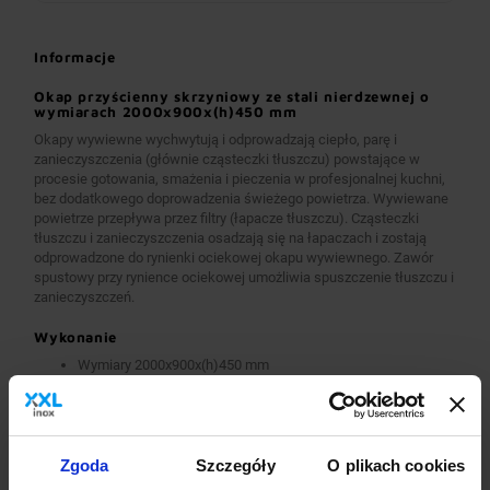
Informacje
Okap przyścienny skrzyniowy ze stali nierdzewnej o
wymiarach 2000x900x(h)450 mm
Okapy wywiewne wychwytują i odprowadzają ciepło, parę i
zanieczyszczenia (głównie cząsteczki tłuszczu) powstające w
procesie gotowania, smażenia i pieczenia w profesjonalnej kuchni,
bez dodatkowego doprowadzenia świeżego powietrza. Wywiewane
powietrze przepływa przez filtry (łapacze tłuszczu). Cząsteczki
tłuszczu i zanieczyszczenia osadzają się na łapaczach i zostają
odprowadzone do rynienki ociekowej okapu wywiewnego. Zawór
spustowy przy rynience ociekowej umożliwia spuszczenie tłuszczu i
zanieczyszczeń.
Wykonanie
Wymiary 2000x900x(h)450 mm
Okapy wykonane są z wysokogatunkowej stali nierdzewnej.
Okapy wywiewne o wymiarach A>2600 mm wykonane są w
wersji łączonej (skręcanej) z dwóch lub więcej przelotowych
modułów.
Okapy wyposażone są w system otworów i zawiesi
Zgoda
Szczegóły
O plikach cookies
umożliwiających montaż.