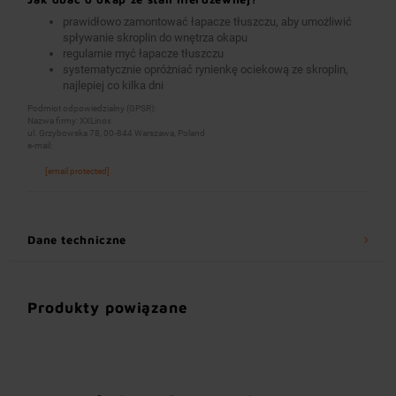
prawidłowo zamontować łapacze tłuszczu, aby umożliwić
spływanie skroplin do wnętrza okapu
regularnie myć łapacze tłuszczu
systematycznie opróżniać rynienkę ociekową ze skroplin,
najlepiej co kilka dni
Podmiot odpowiedzialny (GPSR):
Nazwa firmy: XXLinox
ul. Grzybowska 78, 00-844 Warszawa, Poland
e-mail:
[email protected]
Dane techniczne
Produkty powiązane