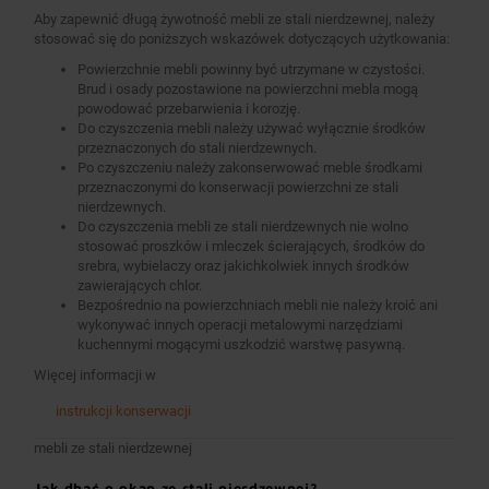
Aby zapewnić długą żywotność mebli ze stali nierdzewnej, należy
stosować się do poniższych wskazówek dotyczących użytkowania:
Powierzchnie mebli powinny być utrzymane w czystości.
Brud i osady pozostawione na powierzchni mebla mogą
powodować przebarwienia i korozję.
Do czyszczenia mebli należy używać wyłącznie środków
przeznaczonych do stali nierdzewnych.
Po czyszczeniu należy zakonserwować meble środkami
przeznaczonymi do konserwacji powierzchni ze stali
nierdzewnych.
Do czyszczenia mebli ze stali nierdzewnych nie wolno
stosować proszków i mleczek ścierających, środków do
srebra, wybielaczy oraz jakichkolwiek innych środków
zawierających chlor.
Bezpośrednio na powierzchniach mebli nie należy kroić ani
wykonywać innych operacji metalowymi narzędziami
kuchennymi mogącymi uszkodzić warstwę pasywną.
Więcej informacji w
instrukcji konserwacji
mebli ze stali nierdzewnej
Jak dbać o okap ze stali nierdzewnej?