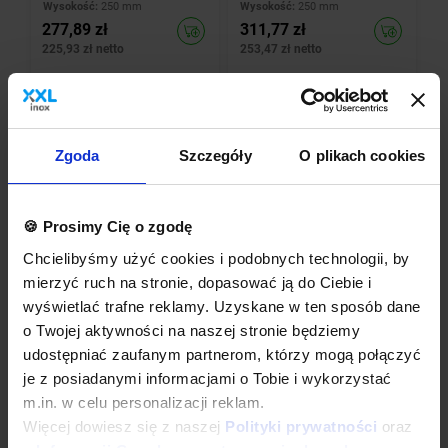
Wysokość:
250 mm
Wysokość:
250 mm
277,89 zł
311,77 zł
225,93 zł netto
253,47 zł netto
-23%
-49%
Zgoda
Szczegóły
O plikach cookies
🍪 Prosimy Cię o zgodę
Chcielibyśmy użyć cookies i podobnych technologii, by
mierzyć ruch na stronie, dopasować ją do Ciebie i
INOXI
Półka wisząca ze stali
wyświetlać trafne reklamy. Uzyskane w ten sposób dane
nierdzewnej pojedyncza -
Półka wisząca ze stali
przestawna |
nierdzewnej na konsolach, z
o Twojej aktywności na naszej stronie będziemy
1200x300x(h)600 mm
trzema konsolami |
Półka dostępna w szerokości od
udostępniać zaufanym partnerom, którzy mogą połączyć
1800x300x(h)250 mm
Szerokość:
1800 mm
800 do 1400 mm, głębokości 300
je z posiadanymi informacjami o Tobie i wykorzystać
Głębokość:
300 mm
mm oraz wysokości 600 mm
Wysokość:
250 mm
m.in. w celu personalizacji reklam.
302,12 zł
408,37 zł
245,63 zł netto
Więcej dowiesz się z naszej
Polityki prywatności
oraz
332,01 zł netto