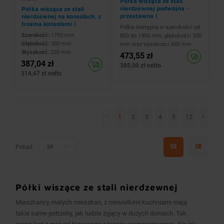
Półka wisząca ze stali
nierdzewnej podwójna -
Półka wisząca ze stali
przestawna |
nierdzewnej na konsolach, z
800x300x(h)600 mm
trzema konsolami |
Półka dostępna w szerokości od
1700x300x(h)250 mm
Szerokość:
1700 mm
800 do 1400 mm, głębokości 300
Głębokość:
300 mm
mm oraz wysokości 600 mm
Wysokość:
250 mm
473,55 zł
387,04 zł
385,00 zł netto
314,67 zł netto
1
2
3
4
5
12
Pokaż:
24
Półki wiszące ze stali nierdzewnej
Mieszkańcy małych mieszkań, z niewielkimi kuchniami mają
takie same potrzeby, jak ludzie żyjący w dużych domach. Tak