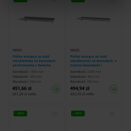
INOXI
INOXI
Półka wisząca ze stali
Półka wisząca ze stali
nierdzewnej na konsolach,
nierdzewnej na konsolach, z
perforowana z dwiema
trzema konsolami |
konsolami |
2000x400x(h)250 mm
Szerokość:
1400 mm
Szerokość:
2000 mm
1400x400x(h)250 mm
Głębokość:
400 mm
Głębokość:
400 mm
Wysokość:
250 mm
Wysokość:
250 mm
451,66 zł
494,94 zł
367,20 zł netto
402,39 zł netto
-49%
-49%