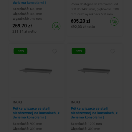
1400x300x(h)600 mm
dwiema konsolami |
Półka dostępna w szerokości od
600x400x(h)250 mm
Szerokość:
600 mm
800 do 1400 mm, głębokości 300
Głębokość:
400 mm
mm oraz wysokości 600 mm
Wysokość:
250 mm
605,20 zł
259,70 zł
492,03 zł netto
211,14 zł netto
-49%
-49%
INOXI
INOXI
Półka wisząca ze stali
Półka wisząca ze stali
nierdzewnej na konsolach, z
nierdzewnej na konsolach, z
dwiema konsolami |
dwiema konsolami |
900x300x(h)250 mm
1200x300x(h)250 mm
Szerokość:
900 mm
Szerokość:
1200 mm
Głębokość:
300 mm
Głębokość:
300 mm