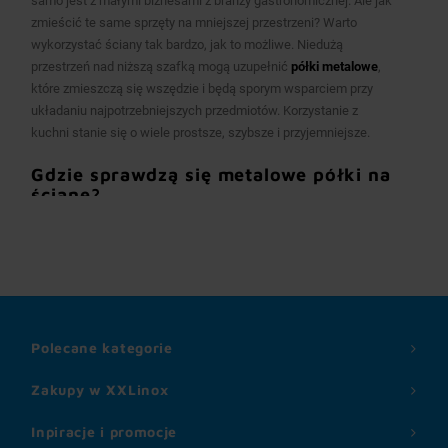
samo jest z małymi biznesami z branży gastronomicznej. Ale jak
zmieścić te same sprzęty na mniejszej przestrzeni? Warto
wykorzystać ściany tak bardzo, jak to możliwe. Niedużą
przestrzeń nad niższą szafką mogą uzupełnić
półki metalowe
,
które zmieszczą się wszędzie i będą sporym wsparciem przy
układaniu najpotrzebniejszych przedmiotów. Korzystanie z
kuchni stanie się o wiele prostsze, szybsze i przyjemniejsze.
Gdzie sprawdzą się
metalowe półki na
ścianę
?
Małe
półki wiszące ze stali nierdzewnej
do świetny sposób na
wydajne wykorzystanie powierzchni. Materiał, z jakiego zostały
wykonane czyni je wytrzymałymi, a odporność na niszczenie
doskonale nadaje się do trzymania w nich produktów
spożywczych i naczyń. Jedzenie położone na
metalowe półki
jest bezpieczne i dłużej zachowuje świeżość. Powodem jest
Polecane kategorie
łatwe utrzymanie czystości i nierdzewna powierzchnia. Jednak
metalowe półki ścienne
sprawdzają się też w innych
Zakupy w XXLinox
pomieszczeniach. Wytrzymałość i duży udźwig powodują, że
często wiesza się
metalowe półki do garażu
i
do piwnicy
.
Inpiracje i promocje
Trzymanie na nich narzędzi i przetworów pozwala szybko