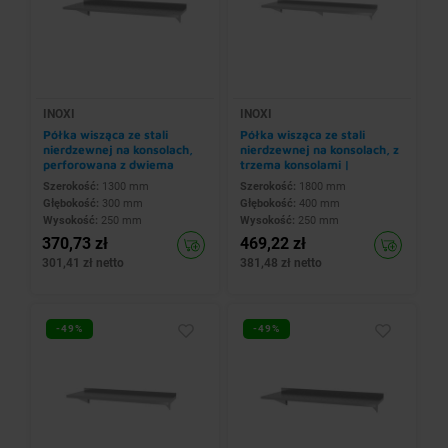
INOXI
INOXI
Półka wisząca ze stali
Półka wisząca ze stali
nierdzewnej na konsolach,
nierdzewnej na konsolach, z
perforowana z dwiema
trzema konsolami |
konsolami |
1800x400x(h)250 mm
Szerokość:
1300 mm
Szerokość:
1800 mm
1300x300x(h)250 mm
Głębokość:
300 mm
Głębokość:
400 mm
Wysokość:
250 mm
Wysokość:
250 mm
370,73 zł
469,22 zł
301,41 zł netto
381,48 zł netto
-49%
-49%