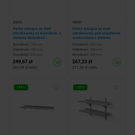
INOXI
INOXI
Półka wisząca ze stali
Półka wisząca ze stali
nierdzewnej na konsolach, z
nierdzewnej pod urządzenia,
dwiema konsolami |
wzmocniona z dwiema
700x300x(h)250 mm
konsolami |
Szerokość:
700 mm
Szerokość:
600 mm
600x300x(h)250 mm
Głębokość:
300 mm
Głębokość:
300 mm
Wysokość:
250 mm
Wysokość:
250 mm
249,67 zł
267,23 zł
202,98 zł netto
217,26 zł netto
-49%
-23%