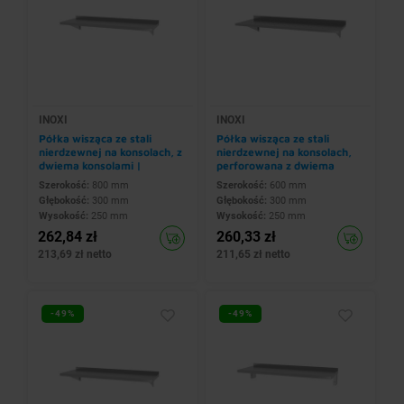
INOXI
INOXI
Półka wisząca ze stali
Półka wisząca ze stali
nierdzewnej na konsolach, z
nierdzewnej na konsolach,
dwiema konsolami |
perforowana z dwiema
800x300x(h)250 mm
konsolami |
Szerokość:
800 mm
Szerokość:
600 mm
600x300x(h)250 mm
Głębokość:
300 mm
Głębokość:
300 mm
Wysokość:
250 mm
Wysokość:
250 mm
262,84 zł
260,33 zł
213,69 zł netto
211,65 zł netto
-49%
-49%