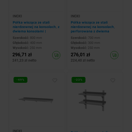
INOXI
INOXI
Półka wisząca ze stali
Półka wisząca ze stali
nierdzewnej na konsolach, z
nierdzewnej na konsolach,
dwiema konsolami |
perforowana z dwiema
800x400x(h)250 mm
konsolami |
Szerokość:
800 mm
Szerokość:
700 mm
700x300x(h)250 mm
Głębokość:
400 mm
Głębokość:
300 mm
Wysokość:
250 mm
Wysokość:
250 mm
296,71 zł
276,01 zł
241,23 zł netto
224,40 zł netto
-49%
-23%
INOXI