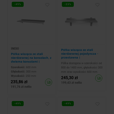
-49%
-23%
INOXI
Półka wisząca ze stali
nierdzewnej pojedyncza -
Półka wisząca ze stali
przestawna |
nierdzewnej na konsolach, z
800x300x(h)600 mm
dwiema konsolami |
Półka dostępna w szerokości od
600x300x(h)250 mm
Szerokość:
600 mm
800 do 1400 mm, głębokości 300
Głębokość:
300 mm
mm oraz wysokości 600 mm
Wysokość:
250 mm
245,30 zł
235,86 zł
199,43 zł netto
191,76 zł netto
-49%
-49%