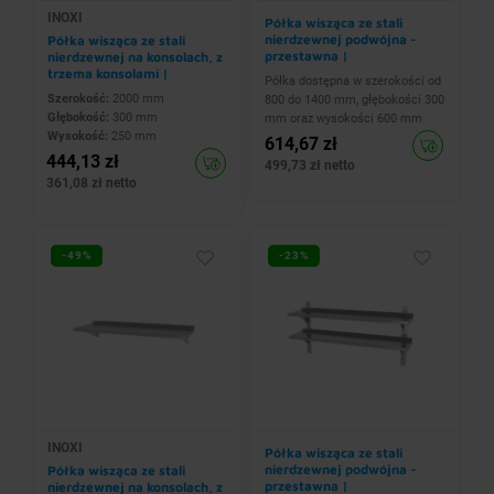
INOXI
Półka wisząca ze stali
nierdzewnej podwójna -
Półka wisząca ze stali
przestawna |
nierdzewnej na konsolach, z
1200x300x(h)600 mm
trzema konsolami |
Półka dostępna w szerokości od
2000x300x(h)250 mm
Szerokość:
2000 mm
800 do 1400 mm, głębokości 300
Głębokość:
300 mm
mm oraz wysokości 600 mm
Wysokość:
250 mm
614,67 zł
444,13 zł
499,73 zł netto
361,08 zł netto
-49%
-23%
INOXI
Półka wisząca ze stali
nierdzewnej podwójna -
Półka wisząca ze stali
przestawna |
nierdzewnej na konsolach, z