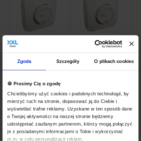
Regulator obrotów -
Regulator obrotów -
natynkowy RN 300
podtynkowy RP 300
Zgoda
Szczegóły
O plikach cookies
178,35 zł
147,60 zł
🍪 Prosimy Cię o zgodę
145,00 zł netto
120,00 zł netto
Chcielibyśmy użyć cookies i podobnych technologii, by
mierzyć ruch na stronie, dopasować ją do Ciebie i
wyświetlać trafne reklamy. Uzyskane w ten sposób dane
o Twojej aktywności na naszej stronie będziemy
Pokaż:
24
udostępniać zaufanym partnerom, którzy mogą połączyć
je z posiadanymi informacjami o Tobie i wykorzystać
m.in. w celu personalizacji reklam.