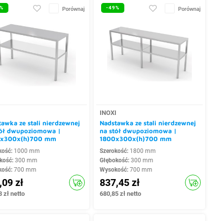
%
-49%
Porównaj
Porównaj
I
INOXI
awka ze stali nierdzewnej
Nadstawka ze stali nierdzewnej
tół dwupoziomowa |
na stół dwupoziomowa |
x300x(h)700 mm
1800x300x(h)700 mm
kość:
1000 mm
Szerokość:
1800 mm
kość:
300 mm
Głębokość:
300 mm
kość:
700 mm
Wysokość:
700 mm
,09 zł
837,45 zł
 zł netto
680,85 zł netto