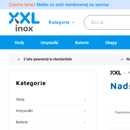
Zamów teraz!
Meble ze stali nierdzewnej na wymiar
Kategorie
Stoły
Umywalki
Baterie
Okapy
2 lata gwarancji w standardzie
Na
Kategorie
Nad
Stoły
Umywalki
Popularno
Baterie