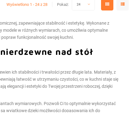
Wyświetlono 1 - 24 z 28
Pokaż:
24
omicznej, zapewniające stabilność i estetykę. Wykonane z
jemy modele w różnych wymiarach, co umożliwia optymalne
 i popraw funkcjonalność swojej kuchni.
nierdzewne nad stół
wien ich stabilności i trwałości przez długie lata. Materiały, z
pewniają łatwość w utrzymaniu czystości, co w kuchni staje się
 elegancji i estetyki do Twojej przestrzeni roboczej, dzięki
iantach wymiarowych. Pozwoli Ci to optymalnie wykorzystać
y są wyjątkowe dzięki możliwości dopasowania ich do
Przekonaj się, jak
nadstawki nierdzewne nad stół podwójne