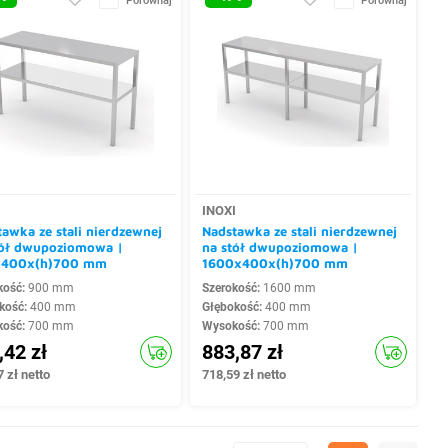
Porównaj
Porównaj
I
INOXI
awka ze stali nierdzewnej
Nadstawka ze stali nierdzewnej
tół dwupoziomowa |
na stół dwupoziomowa |
400x(h)700 mm
1600x400x(h)700 mm
kość:
900 mm
Szerokość:
1600 mm
kość:
400 mm
Głębokość:
400 mm
kość:
700 mm
Wysokość:
700 mm
,42 zł
883,87 zł
 zł netto
718,59 zł netto