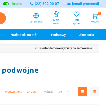
brutto
(22) 602 00 07
[email protected]
0
Lista
Moje
Ustawienia
Koszyk
życzeń
konto
Nadstawki na stół
Podstawy
Akcesoria
Niestandardowe wymiary na zamówienie
ł podwójne
Wyświetlono 1 - 24 z 28
Pokaż:
24