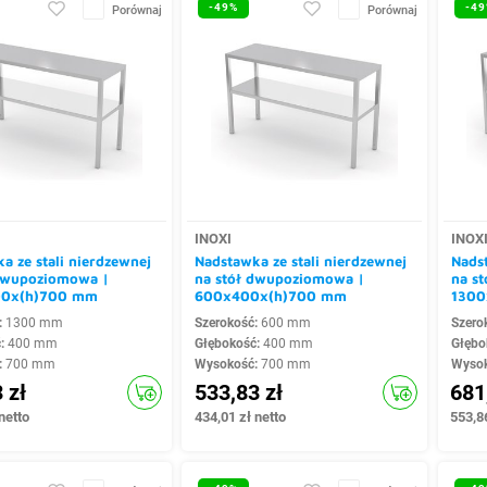
-49%
-49
Porównaj
Porównaj
INOXI
INOX
a ze stali nierdzewnej
Nadstawka ze stali nierdzewnej
Nadst
 dwupoziomowa |
na stół dwupoziomowa |
na s
00x(h)700 mm
600x400x(h)700 mm
1300
:
1300 mm
Szerokość:
600 mm
Szero
ć:
400 mm
Głębokość:
400 mm
Głębo
:
700 mm
Wysokość:
700 mm
Wyso
 zł
533,83 zł
681
netto
434,01 zł netto
553,86