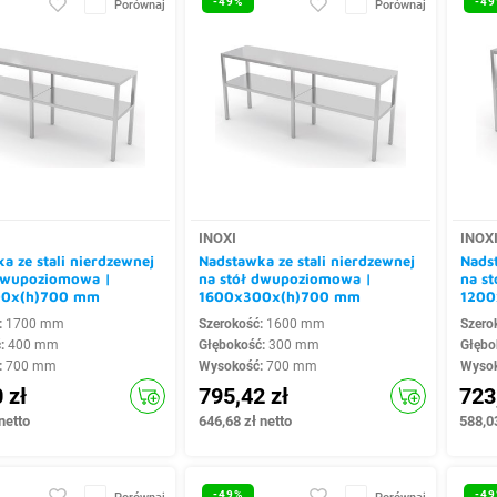
-49%
-49
Porównaj
Porównaj
INOXI
INOX
a ze stali nierdzewnej
Nadstawka ze stali nierdzewnej
Nadst
 dwupoziomowa |
na stół dwupoziomowa |
na s
00x(h)700 mm
1600x300x(h)700 mm
1200
:
1700 mm
Szerokość:
1600 mm
Szero
ć:
400 mm
Głębokość:
300 mm
Głębo
:
700 mm
Wysokość:
700 mm
Wyso
 zł
795,42 zł
723
netto
646,68 zł netto
588,03
-49%
-49