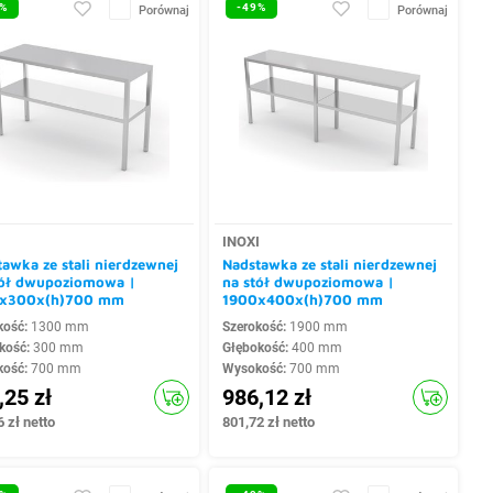
%
-49%
Porównaj
Porównaj
I
INOXI
awka ze stali nierdzewnej
Nadstawka ze stali nierdzewnej
tół dwupoziomowa |
na stół dwupoziomowa |
x300x(h)700 mm
1900x400x(h)700 mm
kość:
1300 mm
Szerokość:
1900 mm
kość:
300 mm
Głębokość:
400 mm
kość:
700 mm
Wysokość:
700 mm
,25 zł
986,12 zł
 zł netto
801,72 zł netto