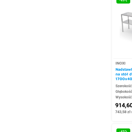
-49%
INOXI
Nadstawk
na stół
1700x4
Szerokość
Głębokoś
Wysokość
914,60
743,58 zł 
-49%