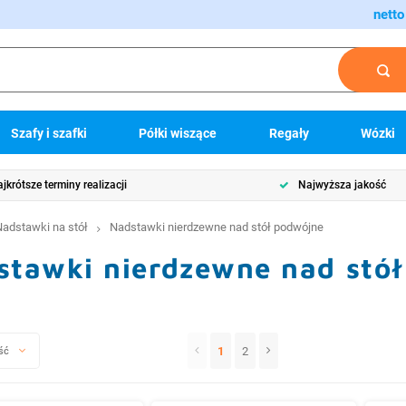
netto
Szafy i szafki
Półki wiszące
Regały
Wózki
jkrótsze terminy realizacji
Najwyższa jakość
Nadstawki na stół
Nadstawki nierdzewne nad stół podwójne
stawki nierdzewne nad stó
1
2
ść