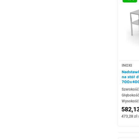
INOXI
Nadstawk
na stół
700x40
Szerokość
Głębokoś
Wysokość
582,13
473,28 zł 