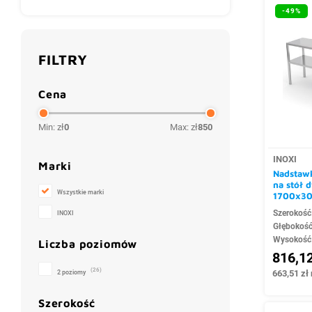
-49%
FILTRY
Cena
Min: zł
0
Max: zł
850
INOXI
Marki
Nadstawk
na stół
Wszystkie marki
1700x3
Szerokość
INOXI
Głębokoś
Wysokość
Liczba poziomów
816,12
(26)
2 poziomy
663,51 zł 
Szerokość