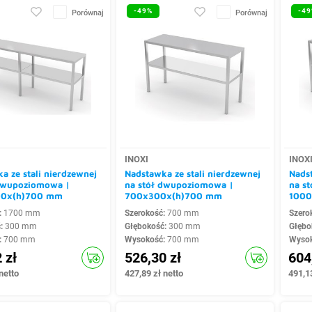
-49%
-49
Porównaj
Porównaj
INOXI
INOX
a ze stali nierdzewnej
Nadstawka ze stali nierdzewnej
Nadst
 dwupoziomowa |
na stół dwupoziomowa |
na s
00x(h)700 mm
700x300x(h)700 mm
1000
:
1700 mm
Szerokość:
700 mm
Szero
ć:
300 mm
Głębokość:
300 mm
Głębo
:
700 mm
Wysokość:
700 mm
Wyso
 zł
526,30 zł
604
netto
427,89 zł netto
491,13