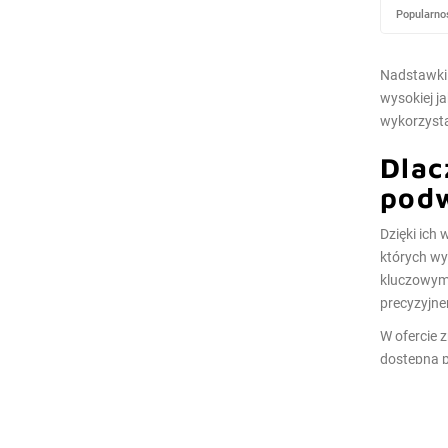
Popularno
Nadstawki 
wysokiej j
wykorzysta
Dlac
pod
Dzięki ich 
których wy
kluczowym a
precyzyjne
W ofercie 
dostępną p
indywidual
mogą uspra