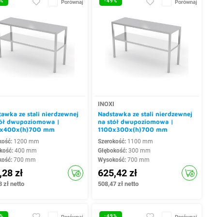
%
-49%
Porównaj
Porównaj
I
INOXI
awka ze stali nierdzewnej
Nadstawka ze stali nierdzewnej
tół dwupoziomowa |
na stół dwupoziomowa |
x400x(h)700 mm
1100x300x(h)700 mm
kość:
1200 mm
Szerokość:
1100 mm
kość:
400 mm
Głębokość:
300 mm
kość:
700 mm
Wysokość:
700 mm
,28 zł
625,42 zł
 zł netto
508,47 zł netto
%
-49%