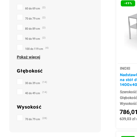
-49%
(2)
60 do 69 cm
(2)
70 do 79 cm
(2)
80 do 89 cm
(2)
90 do 99 cm
(4)
100 do 119 cm
Pokaż więcej
INOXI
Głębokość
Nadstawk
na stół
(14)
30 do 39 cm
1400x4
Szerokość
(14)
40 do 49 cm
Głębokoś
Wysokość
Wysokość
786,01
639,03 zł 
(28)
70 do 79 cm