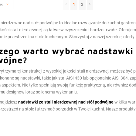
1
2
ść
nierdzewne nad stół podwójne to idealne rozwiązanie do kuchni gastron
akości stali nierdzewnej, są łatwe w czyszczeniu i bardzo trwałe. Oferu
nie przestrzeni na stole kuchennym. Skorzystaj z naszej szerokiej oferty
zego warto wybrać nadstawki 
wójne?
wytrzymałej konstrukcji z wysokiej jakości stali nierdzewnej, możesz być pe
konane są nadstawki, takie jak stal AISI 430 lub opcjonalnie AISI 304, za
spektem. Nie tylko spełniają swoją funkcję praktyczną, ale również dodają
mu designowi oraz solidnemu wykonaniu.
znajdziesz
nadstawki ze stali nierdzewnej nad stół podwójne
w kilku war
rzestrzeń na stole i utrzymać porządek w Twojej kuchni. Nasze produkt
nych potrzeb oraz szybkiemu czasowi dostawy i konkurencyjnym cenom. 
wnić funkcjonowanie Twojej kuchni.