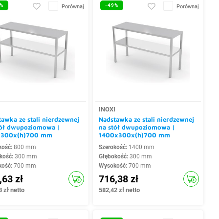
%
-49%
Porównaj
Porównaj
I
INOXI
awka ze stali nierdzewnej
Nadstawka ze stali nierdzewnej
tół dwupoziomowa |
na stół dwupoziomowa |
300x(h)700 mm
1400x300x(h)700 mm
kość:
800 mm
Szerokość:
1400 mm
kość:
300 mm
Głębokość:
300 mm
kość:
700 mm
Wysokość:
700 mm
,63 zł
716,38 zł
 zł netto
582,42 zł netto