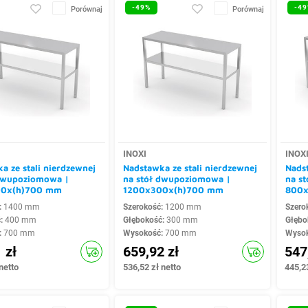
-49%
-49
Porównaj
Porównaj
INOXI
INOX
a ze stali nierdzewnej
Nadstawka ze stali nierdzewnej
Nadst
 dwupoziomowa |
na stół dwupoziomowa |
na s
00x(h)700 mm
1200x300x(h)700 mm
800x
:
1400 mm
Szerokość:
1200 mm
Szero
ć:
400 mm
Głębokość:
300 mm
Głębo
:
700 mm
Wysokość:
700 mm
Wyso
 zł
659,92 zł
547
netto
536,52 zł netto
445,23