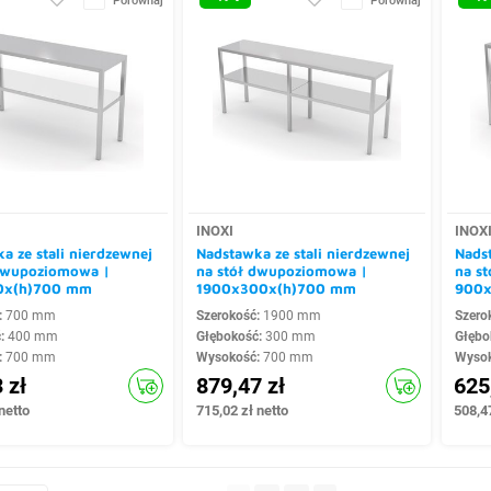
Porównaj
Porównaj
INOXI
INOX
a ze stali nierdzewnej
Nadstawka ze stali nierdzewnej
Nadst
 dwupoziomowa |
na stół dwupoziomowa |
na s
0x(h)700 mm
1900x300x(h)700 mm
900x
:
700 mm
Szerokość:
1900 mm
Szero
ć:
400 mm
Głębokość:
300 mm
Głębo
:
700 mm
Wysokość:
700 mm
Wyso
 zł
879,47 zł
625
netto
715,02 zł netto
508,47