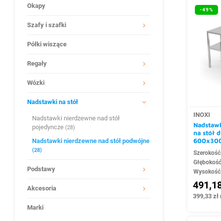
Okapy
-49%
Szafy i szafki
Półki wiszące
Regały
Wózki
Nadstawki na stół
INOXI
Nadstawki nierdzewne nad stół
Nadstawk
pojedyncze
(28)
na stół
Nadstawki nierdzewne nad stół podwójne
600x30
(28)
Szerokość
Głębokoś
Podstawy
Wysokość
491,18
Akcesoria
399,33 zł 
Marki