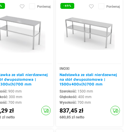
%
-49%
Porównaj
Porównaj
I
INOXI
awka ze stali nierdzewnej
Nadstawka ze stali nierdzewnej
tół dwupoziomowa |
na stół dwupoziomowa |
300x(h)700 mm
1500x400x(h)700 mm
kość:
900 mm
Szerokość:
1500 mm
kość:
300 mm
Głębokość:
400 mm
kość:
700 mm
Wysokość:
700 mm
,29 zł
837,45 zł
 zł netto
680,85 zł netto