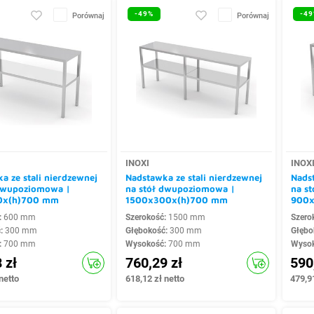
-49%
-49
Porównaj
Porównaj
INOXI
INOX
a ze stali nierdzewnej
Nadstawka ze stali nierdzewnej
Nadst
 dwupoziomowa |
na stół dwupoziomowa |
na s
0x(h)700 mm
1500x300x(h)700 mm
900x
:
600 mm
Szerokość:
1500 mm
Szero
ć:
300 mm
Głębokość:
300 mm
Głębo
:
700 mm
Wysokość:
700 mm
Wyso
 zł
760,29 zł
590
netto
618,12 zł netto
479,91