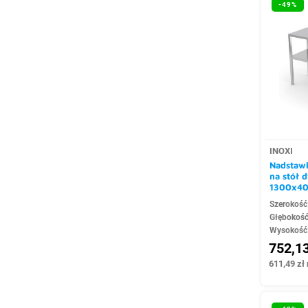
-49%
INOXI
Nadstawk
na stół
1300x4
Szerokość
Głębokoś
Wysokość
752,13
611,49 zł 