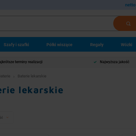
netto
Szafy i szafki
Półki wiszące
Regały
Wózki
jkrótsze terminy realizacji
Najwyższa jakość
aterie
Baterie lekarskie
rie lekarskie
ść