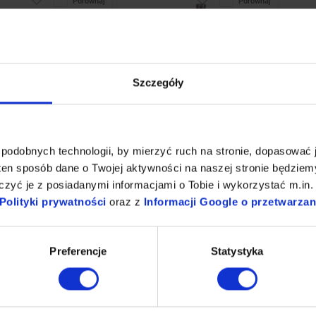
Porównaj
Porównaj
Szczegóły
podobnych technologii, by mierzyć ruch na stronie, dopasować j
lekarska
Bateria umywalkowa czasowa
ywakowa stojąca z
stojąca jednouchwytowa z
ten sposób dane o Twojej aktywności na naszej stronie będzie
ą wylewką 220 mm i
dźwignią, przyłącze 3/8'',
zyć je z posiadanymi informacjami o Tobie i wykorzystać m.in. 
zem ceramicznym Ø 40
wysokość 220 mm
Polityki prywatności
oraz z
Informacji Google o przetwarza
 zł
414,46 zł
Preferencje
Statystyka
netto
336,96 zł netto
ść