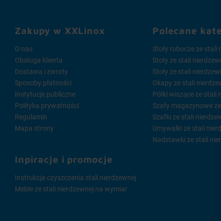
zaoferowan
zlewozmyw
Zakupy w XXLinox
Polecane kat
zależności
O nas
Stoły robocze ze stali
Bate
Obsługa klienta
Stoły ze stali nierdze
Dostawa i zwroty
Stoły ze stali nierdze
Gdy szuka
Sposoby płatności
Okapy ze stali nierdze
umywalkowe
Instytucje publiczne
Półki wiszące ze stali
zablokowan
Polityka prywatności
Szafy magazynowe ze s
Nie czekaj 
Regulamin
Szafki ze stali nierdze
Mapa strony
Umywalki ze stali nier
Nadstawki ze stali nie
Inpiracje i promocje
Instrukcja czyszczenia stali nierdzewnej
Meble ze stali nierdzewnej na wymiar