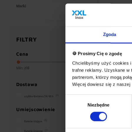
Marki
Zgoda
FILTRY
🍪 Prosimy Cię o zgodę
Cena
Chcielibyśmy użyć cookies i 
Bateria 
Min: zł
0
Max: zł
350
zlewozm
trafne reklamy. Uzyskane w 
obrotow
partnerom, którzy mogą połąc
mieszac
mm
Dostawa
Więcej dowiesz się z naszej
(6)
szybka dostawa 24/48 h
Wybór
223,06
Niezbędne
zgody
181,35 zł 
Umiejscowienie
(5)
Baterie stojące
(1)
Baterie ścienne
Popularno