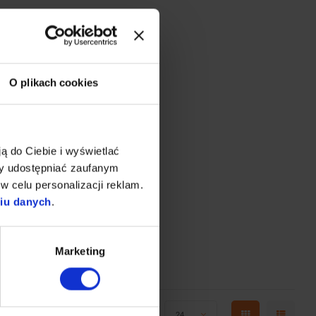
O plikach cookies
ą do Ciebie i wyświetlać
my udostępniać zaufanym
w celu personalizacji reklam.
niu danych
.
Marketing
Wyświetlono 1 - 6 z 6
Pokaż:
24