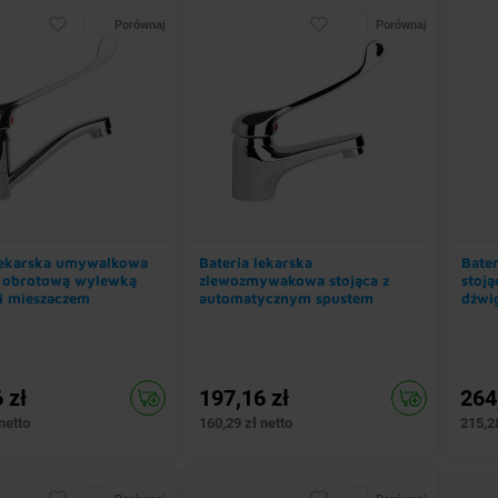
Porównaj
Porównaj
lekarska umywalkowa
Bateria lekarska
Bate
z obrotową wylewką
zlewozmywakowa stojąca z
stoj
i mieszaczem
automatycznym spustem
dźwig
znym Ø 40 mm
wyso
 zł
197,16 zł
264
netto
160,29 zł netto
215,28