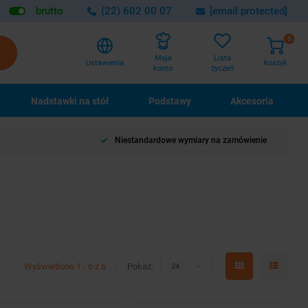
brutto
(22) 602 00 07
[email protected]
0
Lista
Moje
Ustawienia
Koszyk
życzeń
konto
Nadstawki na stół
Podstawy
Akcesoria
Niestandardowe wymiary na zamówienie
Wyświetlono 1 - 6 z 6
Pokaż:
24