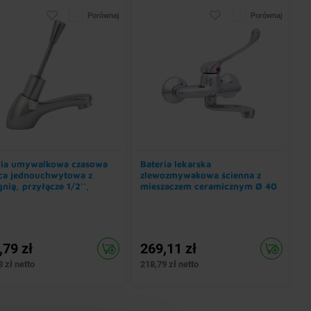
Porównaj
Porównaj
ria umywalkowa czasowa
Bateria lekarska
ąca jednouchwytowa z
zlewozmywakowa ścienna z
nią, przyłącze 1/2'',
mieszaczem ceramicznym Ø 40
kość 170 mm
mm i wylewką 195 mm
,79 zł
269,11 zł
 zł netto
218,79 zł netto