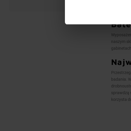
Bate
Wyposażeni
naszym sk
gabinetach
Najw
Przestrzeg
badania. 
drobnoustr
sprawdzą s
korzysta d
Szer
Niemal wsz
możliwa do