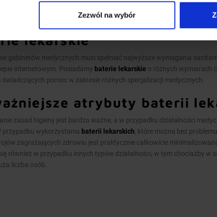
Zezwól na wybór
Z
rie lekarskie
e gabinetów medycznych musi spełniać najwyższe wymagania sanitarne,
lepie internetowym. Posiadamy
baterie lekarskie
o różnych wymiarach c
 świadczących pomoc w zakresie różnych specjalizacji medycznych.
ażniejsze atrybuty
baterii le
anie zasad higieny jest bardzo ważne, a w przypadku działalności medy
W przypadku wykorzystania
baterii lekarskich
, które można bez problem
ojów zagrażających zdrowiu jest praktycznie całkowicie minimalizowan
ię również w przypadku innych typów działalności, w tym chociażby w sa
uża liczba osób.
oki asortyment
baterii lekarsk
ystkie dostępne w naszej ofercie produkty są wykonane w wersji stojącej.
 kupienia – taką również można znaleźć w asortymencie. Oprócz eleme