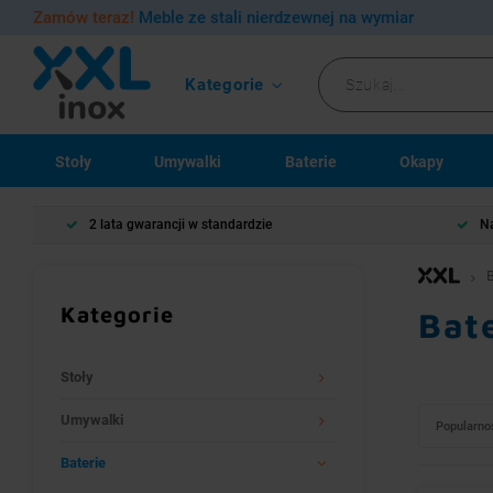
Zamów teraz!
Meble ze stali nierdzewnej na wymiar
Kategorie
Stoły
Umywalki
Baterie
Okapy
2 lata gwarancji w standardzie
Na
B
Kategorie
Bate
Stoły
Umywalki
Popularno
Baterie