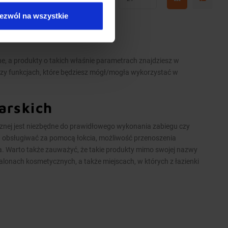
ezwól na wszystkie
 a produkty o takich właśnie parametrach znajdziesz w
zy funkcjach, które będziesz mógł/mogła wykorzystać w
karskich
cznej jest niezbędne do prawidłowego wykonania zabiegu czy
u obsługiwać za pomocą łokcia, możliwość przenoszenia
a. Warto także zauważyć, że takie produkty mimo swojej nazwy
lonach kosmetycznych, a także miejscach, w których z łazienki
ich
 Nie oznacza to jednak, że armatura ścienna nie jest u nas
ntów łazienki obsługiwanych za pomocą łokcia, mamy także do