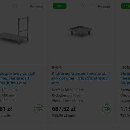
-49%
-49
Porównaj
Porównaj
INOXI
INOX
ansportowy ze stali
Platforma transportowa ze stali
Wózek
nej, platforma |
nierdzewnej | 510x510x(h)165
nierd
00x(h)850 mm
mm
800x
:
1000 mm
Szerokość:
510 mm
Szero
ć:
600 mm
Głębokość:
510 mm
Głębo
:
850 mm
Wysokość:
165 mm
Wyso
61 zł
687,52 zł
1.1
ł netto
558,96 zł netto
935,34