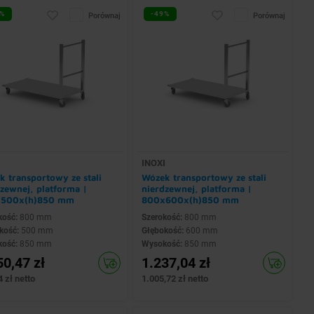
%
-49%
Porównaj
Porównaj
I
INOXI
 transportowy ze stali
Wózek transportowy ze stali
zewnej, platforma |
nierdzewnej, platforma |
500x(h)850 mm
800x600x(h)850 mm
kość:
800 mm
Szerokość:
800 mm
kość:
500 mm
Głębokość:
600 mm
kość:
850 mm
Wysokość:
850 mm
50,47 zł
1.237,04 zł
 zł netto
1.005,72 zł netto