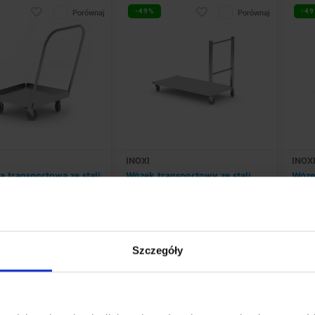
-49%
-49
Porównaj
Porównaj
INOXI
INOX
a transportowa ze stali
Wózek transportowy ze stali
Wózek
nej mała z uchwytem |
nierdzewnej, platforma |
nierd
x(h)850 mm
1200x500x(h)850 mm
900x
:
510 mm
Szerokość:
1200 mm
Szero
ć:
510 mm
Głębokość:
500 mm
Głębo
:
850 mm
Wysokość:
850 mm
Wyso
Szczegóły
 zł
1.360,61 zł
1.3
netto
1.106,19 zł netto
1.058,