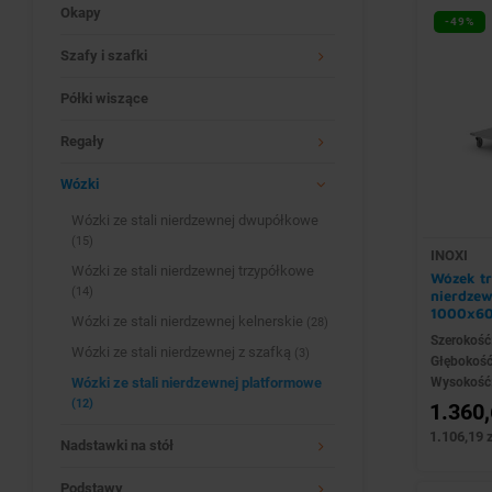
Okapy
-49%
Szafy i szafki
Półki wiszące
Regały
Wózki
Wózki ze stali nierdzewnej dwupółkowe
(15)
INOXI
Wózki ze stali nierdzewnej trzypółkowe
Wózek tr
(14)
nierdzew
1000x6
Wózki ze stali nierdzewnej kelnerskie
(28)
Szerokość
Wózki ze stali nierdzewnej z szafką
(3)
Głębokoś
Wózki ze stali nierdzewnej platformowe
Wysokość
(12)
1.360,
1.106,19 z
Nadstawki na stół
Podstawy