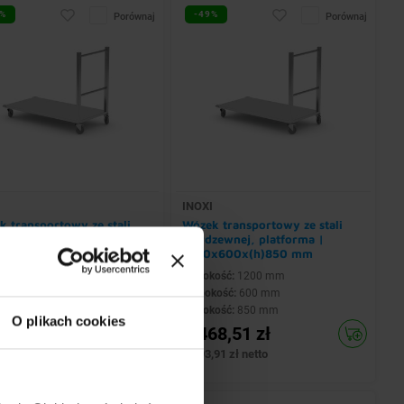
%
-49%
Porównaj
Porównaj
I
INOXI
 transportowy ze stali
Wózek transportowy ze stali
zewnej, platforma |
nierdzewnej, platforma |
600x(h)850 mm
1200x600x(h)850 mm
kość:
900 mm
Szerokość:
1200 mm
kość:
600 mm
Głębokość:
600 mm
kość:
850 mm
Wysokość:
850 mm
O plikach cookies
02,27 zł
1.468,51 zł
76 zł netto
1.193,91 zł netto