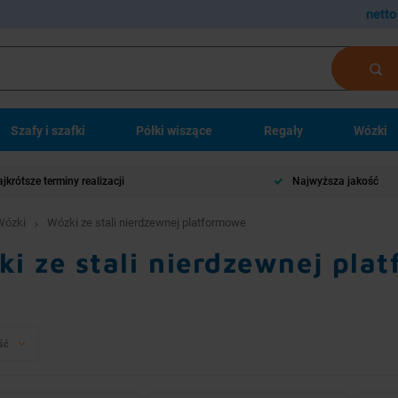
netto
Szafy i szafki
Półki wiszące
Regały
Wózki
jkrótsze terminy realizacji
Najwyższa jakość
Wózki
Wózki ze stali nierdzewnej platformowe
ki ze stali nierdzewnej pla
ść