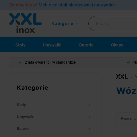
Zamów teraz!
Meble ze stali nierdzewnej na wymiar
Kategorie
Stoły
Umywalki
Baterie
Okapy
2 lata gwarancji w standardzie
Na
Kategorie
Wóz
Stoły
Umywalki
Popularno
Baterie