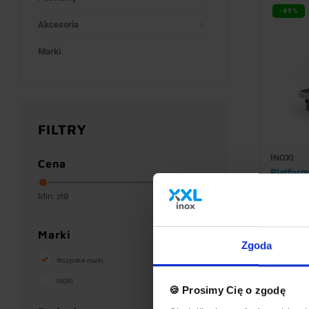
-49%
Akcesoria
Marki
FILTRY
INOXI
Cena
Platform
nierdzew
510x510
Min: zł
0
Max: zł
1500
Szerokość
Głębokoś
Marki
Wysokość
Zgoda
824,90
Wszystkie marki
670,65 zł 
INOXI
🍪 Prosimy Cię o zgodę