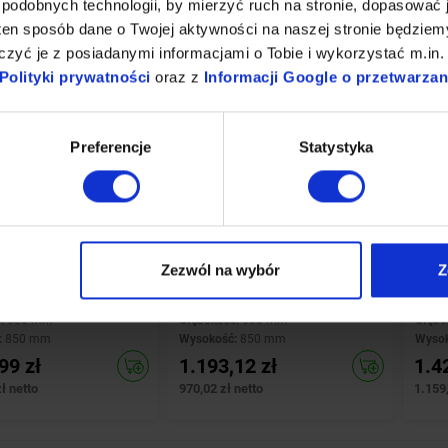
podobnych technologii, by mierzyć ruch na stronie, dopasować j
-49%
-49
Porównaj
Porównaj
ten sposób dane o Twojej aktywności na naszej stronie będzie
zyć je z posiadanymi informacjami o Tobie i wykorzystać m.in. 
Polityki prywatności
oraz z
Informacji Google o przetwarza
Preferencje
Statystyka
INOXI
INOX
ansportowy ze stali
Wózek transportowy ze stali
Wózek
nej, platforma |
nierdzewnej, platforma |
nierd
Zezwól na wybór
Z
00x(h)850 mm
900x500x(h)850 mm
1100
:
1000 mm
Szerokość:
900 mm
Szero
ć:
500 mm
Głębokość:
500 mm
Głębo
:
850 mm
Wysokość:
850 mm
Wyso
99 zł
1.193,12 zł
1.4
ł netto
970,02 zł netto
1.159,