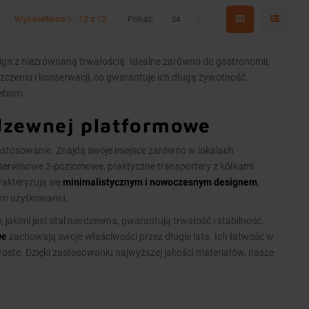
Wyświetlono 1 - 12 z 12
Pokaż:
24
ign z niezrównaną trwałością. Idealne zarówno do gastronomii,
yszczeniu i konserwacji, co gwarantuje ich długą żywotność.
zebom.
rdzewnej platformowe
tosowanie. Znajdą swoje miejsce zarówno w lokalach
ki serwisowe 2-poziomowe, praktyczne transportery z kółkami
akteryzują się
minimalistycznym i nowoczesnym designem
,
nym użytkowaniu.
jakimi jest stal nierdzewna, gwarantują trwałość i stabilność.
we
zachowają swoje właściwości przez długie lata. Ich łatwość w
proste. Dzięki zastosowaniu najwyższej jakości materiałów, nasze
kodzenia. Zainwestuj w sprzęt, który podniesie standardy Twojej