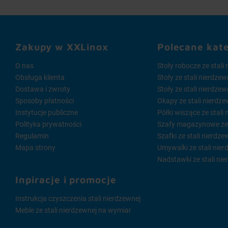
Nowo
Platformo
minimalist
Zakupy w XXLinox
Polecane kat
wizualna w
Każdy szcz
O nas
Stoły robocze ze stali
nierdzewne
Obsługa klienta
Stoły ze stali nierdze
ogromną wa
Dostawa i zwroty
Stoły ze stali nierdze
Sposoby płatności
Okapy ze stali nierdze
Zale
Instytucje publiczne
Półki wiszące ze stali
gast
Polityka prywatności
Szafy magazynowe ze s
Regulamin
Szafki ze stali nierdze
Wózki gas
Mapa strony
Umywalki ze stali nier
odporne na
Nadstawki ze stali nie
mieć pewno
Inpiracje i promocje
Jedną z kl
nierdzewna
Instrukcja czyszczenia stali nierdzewnej
nośności p
Meble ze stali nierdzewnej na wymiar