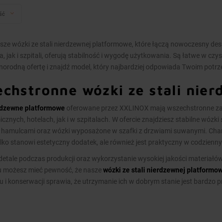
ść
sze wózki ze stali nierdzewnej platformowe, które łączą nowoczesny des
, jak i szpitali, oferują stabilność i wygodę użytkowania. Są łatwe w cz
norodną ofertę i znajdź model, który najbardziej odpowiada Twoim potr
chstronne wózki ze stali nie
rdzewne platformowe
oferowane przez XXLINOX mają wszechstronne zas
cznych, hotelach, jak i w szpitalach. W ofercie znajdziesz stabilne wóz
i hamulcami oraz wózki wyposażone w szafki z drzwiami suwanymi. Char
tylko stanowi estetyczny dodatek, ale również jest praktyczny w codzien
detale podczas produkcji oraz wykorzystanie wysokiej jakości materiałów, 
u możesz mieć pewność, że nasze
wózki ze stali nierdzewnej platformo
u i konserwacji sprawia, że utrzymanie ich w dobrym stanie jest bardzo 
wniają nie tylko estetyczny wygląd, ale także odporność na korozję i usz
ci i sprawi, że codzienna praca będzie bardziej efektywna i komfortowa.