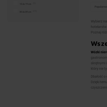
(1)
10 do 19 cm
Popularno
(11)
80 do 89 cm
Wybierz na
hotelarstwa
Poznaj róż
Wsze
Wózki nie
gastronomi
skrętnymi 
który nie 
Dbałość o 
Dzięki tem
czyszczeni
wózki zape
działalnoś