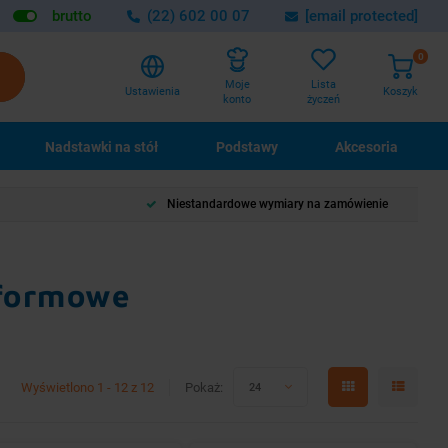
brutto
(22) 602 00 07
[email protected]
0
Lista
Moje
Ustawienia
Koszyk
życzeń
konto
Nadstawki na stół
Podstawy
Akcesoria
Niestandardowe wymiary na zamówienie
tformowe
Wyświetlono 1 - 12 z 12
Pokaż:
24