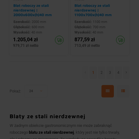
Blat roboczy ze stali
Blat roboczy ze stali
nierdzewnej |
nierdzewnej |
2000x600x(h)40 mm
1100x700x(h)40 mm
Szerokość:
2000 mm
Szerokość:
1100 mm
Głębokość:
600 mm
Głębokość:
700 mm
Wysokość:
40 mm
Wysokość:
40 mm
1.205,04 zł
877,59 zł
979,71 zł netto
713,49 zł netto
1
2
3
4
Pokaż:
24
Blaty ze stali nierdzewnej
W żadnym obiekcie gastronomicznym nie może zabraknąć
roboczego
blatu ze stali nierdzewnej
, który jest nie tylko trwały,