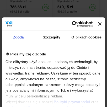
Wysokość:
40 mm
Wysokość:
40 mm
786,63 zł
619,15 zł
639,54 zł netto
503,37 zł netto
-49%
-49%
Zgoda
Szczegóły
O plikach cookies
🍪 Prosimy Cię o zgodę
Chcielibyśmy użyć cookies i podobnych technologii, by
mierzyć ruch na stronie, dopasować ją do Ciebie i
INOXI
INOXI
wyświetlać trafne reklamy. Uzyskane w ten sposób dane
Blat roboczy ze stali
Blat roboczy ze stali
nierdzewnej |
nierdzewnej |
o Twojej aktywności na naszej stronie będziemy
1200x600x(h)40 mm
2800x700x(h)40 mm
udostępniać zaufanym partnerom, którzy mogą połączyć
Szerokość:
1200 mm
Szerokość:
2800 mm
je z posiadanymi informacjami o Tobie i wykorzystać
Głębokość:
600 mm
Głębokość:
700 mm
Wysokość:
40 mm
Wysokość:
40 mm
m.in. w celu personalizacji reklam.
866,93 zł
1.673,01 zł
Więcej dowiesz się z naszej
Polityki prywatności
oraz
704,82 zł netto
1.360,17 zł netto