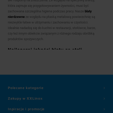
ale i odporny na zniszczenia. Ze względu na specyfikę branży,
która zajmuje się przygotowywaniem żywności, musi być
zachowana szczególna higiena podczas pracy. Nasze
blaty
nierdzewne
ze względu na płaską metalową powierzchnię są
niezwykle łatwe w utrzymaniu i zachowaniu w czystości.
Idealnie nadadzą się do kuchni w restauracji, stołówce, barze,
czy też innym obiekcie związanym z różnego rodzaju obróbką
produktów spożywczych.
Najlepszej jakości
blaty ze stali
nierdzewnej
W naszym sklepie masz możliwość wyboru jednego z dwóch
rodzajów wysokogatunkowej stali nierdzewnej, z których
zrobiony będzie Twój blat. W ofercie jest stal nierdzewna AISI
404 oraz stal kwasoodporna AISI 304. Niezależnie od tego, którą
z nich wybierzesz, możemy zapewnić Ci, że przetrwa długie lata
Polecane kategorie
codziennej eksploatacji, nawet jeżeli będzie ona naprawdę
intensywna. Nie musisz się martwić, że zardzewieje, ponieważ
Zakupy w XXLinox
jest niezwykle odporna nie tylko na uszkodzenia mechaniczne,
ale i na korozję.
Inpiracje i promocje