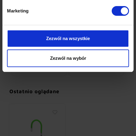
Marketing
Zezwól na wszystkie
Zezwól na wybór
ą
Baterie czasowe
Baterie domowe
B
(18)
(30)
Ostatnio oglądane