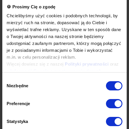
zimnej i gorącej poprzez mieszacz ceramiczny. W komplecie dwa
🍪 Prosimy Cię o zgodę
elastyczne wężyki przyłączeniowe w oplocie stalowym z końcówką
3/8”.
Chcielibyśmy użyć cookies i podobnych technologii, by
Podmiot odpowiedzialny (GPSR):
mierzyć ruch na stronie, dopasować ją do Ciebie i
Nazwa firmy: BD Koncept Sp. z o.o.
wyświetlać trafne reklamy. Uzyskane w ten sposób dane
ul. Morska 19 G, 75-210 Koszalin, Poland
e-mail:
o Twojej aktywności na naszej stronie będziemy
[email protected]
udostępniać zaufanym partnerom, którzy mogą połączyć
je z posiadanymi informacjami o Tobie i wykorzystać
m.in. w celu personalizacji reklam.
Dane techniczne
Więcej dowiesz się z naszej
Polityki prywatności
oraz
z
Informacji Google o przetwarzaniu danych
.
Wybór
Produkty powiązane
Niezbędne
zgody
Preferencje
Sprawdź inne kategorie
Statystyka