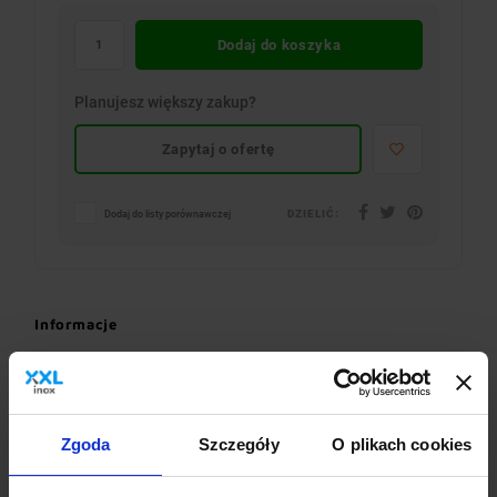
Dodaj do koszyka
Planujesz większy zakup?
Zapytaj o ofertę
DZIELIĆ:
Dodaj do listy porównawczej
Informacje
Bateria zlewozmywakowa stojąca z pokrętłami z
elastyczną wylewką o długości 530 mm, zielona
Bateria zlewozmywakowa stojąca, jednootworowa,
jednouchwytowa. Wylewka elastyczna w różnych kolorach –
Zgoda
Szczegóły
O plikach cookies
pomarańczowym, zielonym, czarnym, niebieskim i czerwonym.
Wysokość baterii zmienna w zależności od ukształtowania wylewki.
Całkowita długość elastycznej wylewki 530 mm. Mieszanie wody