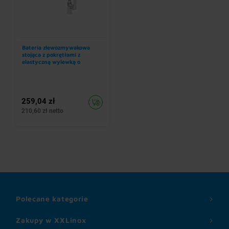
Bateria zlewozmywakowa
stojąca z pokrętłami z
elastyczną wylewką o
długości 530 mm, zielona
259,04 zł
210,60 zł netto
Polecane kategorie
Zakupy w XXLinox