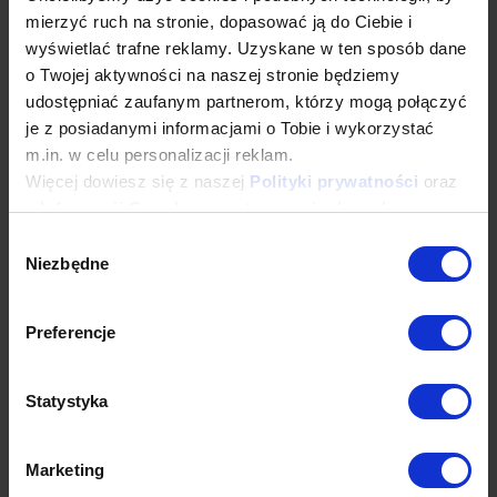
mierzyć ruch na stronie, dopasować ją do Ciebie i
[email protected]
wyświetlać trafne reklamy. Uzyskane w ten sposób dane
o Twojej aktywności na naszej stronie będziemy
udostępniać zaufanym partnerom, którzy mogą połączyć
Dane techniczne
je z posiadanymi informacjami o Tobie i wykorzystać
m.in. w celu personalizacji reklam.
Więcej dowiesz się z naszej
Polityki prywatności
oraz
Produkty powiązane
z
Informacji Google o przetwarzaniu danych
.
Wybór
Niezbędne
zgody
Sprawdź inne kategorie
Preferencje
Statystyka
Marketing