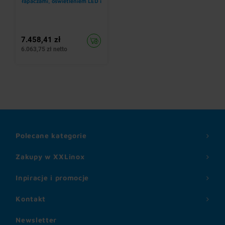
łapaczami, oświetleniem LED i
wentylatorem E3
7.458,41 zł
6.063,75 zł netto
Polecane kategorie
Zakupy w XXLinox
Inpiracje i promocje
Kontakt
Newsletter