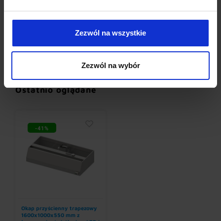
Zezwól na wszystkie
Umywalki bez baterii
Baterie elektroniczne
(12)
(19)
Zezwól na wybór
Ostatnio oglądane
-41%
Okap przyścienny trapezowy
1600x1000x550 mm z