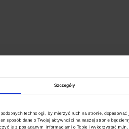
Szczegóły
podobnych technologii, by mierzyć ruch na stronie, dopasować j
ten sposób dane o Twojej aktywności na naszej stronie będzie
zyć je z posiadanymi informacjami o Tobie i wykorzystać m.in. 
Wentylator kanałowy | bardzo cichy | Ø 200mm + Ścierki z