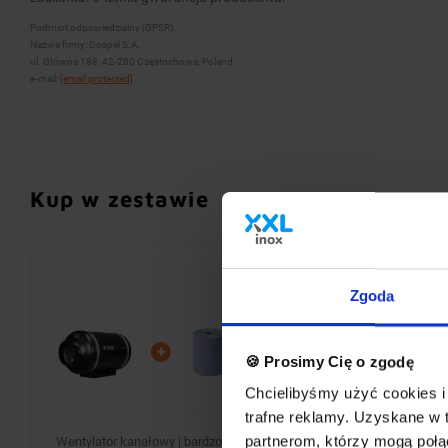
Podmiot odpowiedzialny (GPSR):
Nazwa firmy: Dospel S.A.
ul. Główna 188, 42-280 Częstochowa, Poland
e-mail:
[email protected]
Kup w zestawie
Zgoda
🍪 Prosimy Cię o zgodę
Chcielibyśmy użyć cookies i 
trafne reklamy. Uzyskane w 
partnerom, którzy mogą połąc
Wentylator kanałowy | bardzo cichy | Ø 200mm + Ręczniki