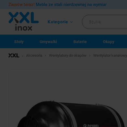
Zamów teraz!
Meble ze stali nierdzewnej na wymiar
Kategorie
Stoły
Umywalki
Baterie
Okapy
Akcesoria
Wentylatory do okapów
Wentylator kanałowy