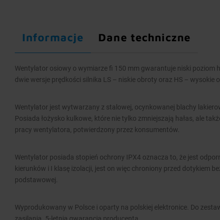
Informacje
Dane techniczne
Wentylator osiowy o wymiarze fi 150 mm gwarantuje niski poziom 
dwie wersje prędkości silnika LS – niskie obroty oraz HS – wysokie o
Wentylator jest wytwarzany z stalowej, ocynkowanej blachy lakier
Posiada łożysko kulkowe, które nie tylko zmniejszają hałas, ale tak
pracy wentylatora, potwierdzony przez konsumentów.
Wentylator posiada stopień ochrony IPX4 oznacza to, że jest odpor
kierunków i I klasę izolacji, jest on więc chroniony przed dotykiem be
podstawowej.
Wyprodukowany w Polsce i oparty na polskiej elektronice. Do zest
zasilania. 5-letnia gwarancja producenta.