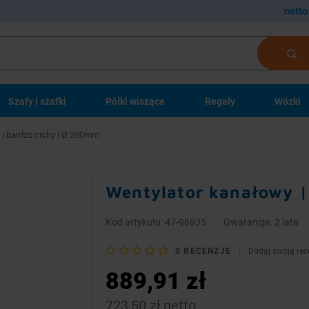
netto
Szafy i szafki
Półki wiszące
Regały
Wózki
 | bardzo cichy | Ø 200mm
Wentylator kanałowy |
Kod artykułu: 47-96935
Gwarancja: 2 lata
0
RECENZJE
Dodaj swoją rec
889,91 zł
723,50 zł netto