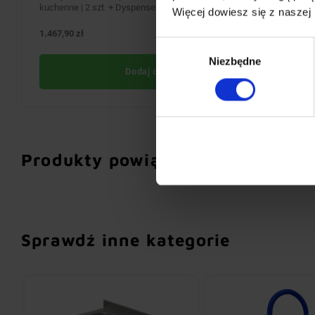
kuchenne | 2 szt. + Dyspenser papieru | 43,5x34,5x(H)34cm
Więcej dowiesz się z naszej
1.467,90 zł
BRAK W MAGAZYNIE
Wybór
Niezbędne
zgody
Dodaj do koszyka
Produkty powiązane
Sprawdź inne kategorie