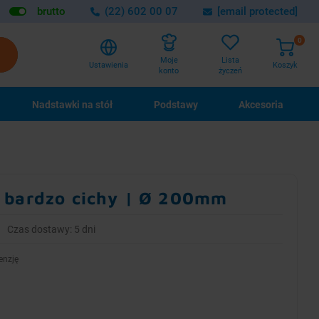
brutto
(22) 602 00 07
[email protected]
0
Lista
Moje
Ustawienia
Koszyk
życzeń
konto
Nadstawki na stół
Podstawy
Akcesoria
 bardzo cichy | Ø 200mm
Czas dostawy: 5 dni
enzję