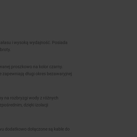
hałasu i wysoką wydajność. Posiada
broty.
owanej proszkowo na kolor czarny.
że zapewniają długi okres bezawaryjnej
ny na rozbryzgi wody z różnych
zpośrednim, dzięki izolacji
awu dodatkowo dołączone są kable do