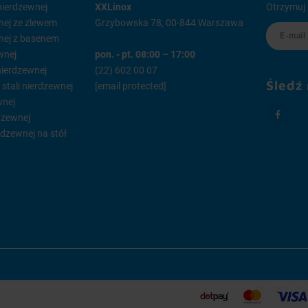
 nierdzewnej
XXLinox
Otrzymuj 
wnej ze zlewem
Grzybowska 78, 00-844 Warszawa
wnej z basenem
wnej
pon. - pt. 08:00 – 17:00
 nierdzewnej
(22) 602 00 07
Śledź
tali nierdzewnej
[email protected]
wnej
dzewnej
rdzewnej na stół