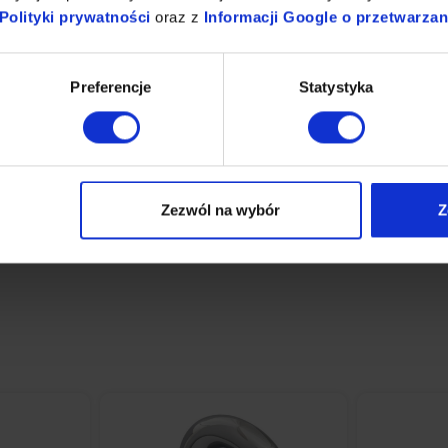
mikrofibry | 5 szt. | niebieskie + Płyn nabłyszczający i
Polityki prywatności
oraz z
Informacji Google o przetwarza
polerujący do stali 1 L
785,37 zł
BRAK W MAGAZYNIE
Preferencje
Statystyka
Dodaj do koszyka
Zezwól na wybór
Z