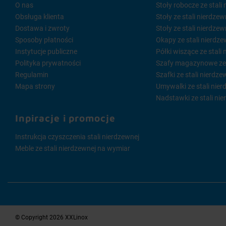
O nas
Stoły robocze ze stali
Obsługa klienta
Stoły ze stali nierdze
Dostawa i zwroty
Stoły ze stali nierdze
Sposoby płatności
Okapy ze stali nierdze
Instytucje publiczne
Półki wiszące ze stali
Polityka prywatności
Szafy magazynowe ze s
Regulamin
Szafki ze stali nierdze
Mapa strony
Umywalki ze stali nier
Nadstawki ze stali nie
Inpiracje i promocje
Instrukcja czyszczenia stali nierdzewnej
Meble ze stali nierdzewnej na wymiar
© Copyright 2026 XXLinox