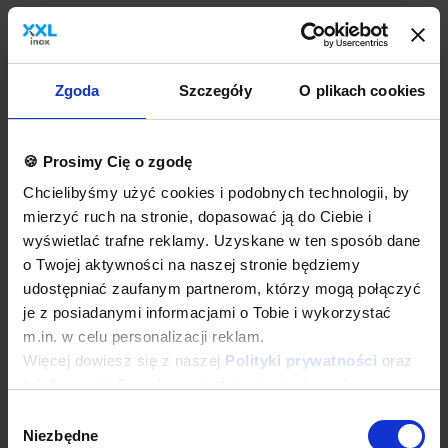
Dane techniczne
Zgoda
Szczegóły
O plikach cookies
Kup w zestawie
🍪 Prosimy Cię o zgodę
Chcielibyśmy użyć cookies i podobnych technologii, by
mierzyć ruch na stronie, dopasować ją do Ciebie i
wyświetlać trafne reklamy. Uzyskane w ten sposób dane
o Twojej aktywności na naszej stronie będziemy
udostępniać zaufanym partnerom, którzy mogą połączyć
je z posiadanymi informacjami o Tobie i wykorzystać
Bateria umywalkowa czasowa ścienna jednouchwytowa,
m.in. w celu personalizacji reklam.
przyłącze 1/2'' + Ręczniki kuchenne | 2 szt. + Dyspenser papieru
| 43,5x34,5x(H)34cm
Więcej dowiesz się z naszej
Polityki prywatności
oraz
z
Informacji Google o przetwarzaniu danych
.
928,40 zł
BRAK W MAGAZYNIE
Wybór
Niezbędne
zgody
Dodaj do koszyka