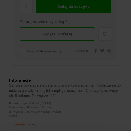
Dodaj do koszyka
Planujesz większy zakup?
Zapytaj o ofertę
DZIELIĆ:
Dodaj do listy porównawczej
Informacje
Samozamykająca się bateria umywalkowa ścienna. Podłączenie do
instalacji wody zimnej lub ciepłej zmieszanej. Czas wypływu wody
ok. 5 sekund. Przyłącze 1/2″.
Podmiot odpowiedzialny (GPSR):
Nazwa firmy: BD Koncept Sp. z o.o.
ul. Morska 19 G, 75-210 Koszalin, Poland
e-mail:
[email protected]