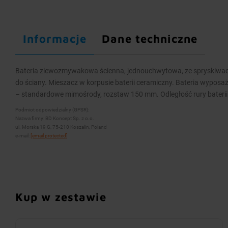
Informacje
Dane techniczne
Bateria zlewozmywakowa ścienna, jednouchwytowa, ze spryskiwac
do ściany. Mieszacz w korpusie baterii ceramiczny. Bateria wypos
– standardowe mimośrody, rozstaw 150 mm. Odległość rury baterii
Podmiot odpowiedzialny (GPSR):
Nazwa firmy: BD Koncept Sp. z o.o.
ul. Morska 19 G, 75-210 Koszalin, Poland
e-mail:
[email protected]
Kup w zestawie