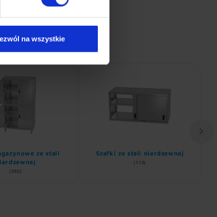
ezwól na wszystkie
gazynowe ze stali
Szafki ze stali nierdzewnej
ierdzewnej
(113)
(302)