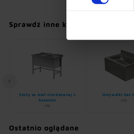
Sprawdź inne kategorie
Stoły ze stali nierdzewnej z
Umywalki bez b
basenem
(12)
(70)
Ostatnio oglądane