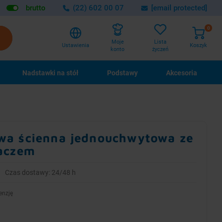
brutto
(22) 602 00 07
[email protected]
0
Lista
Moje
Ustawienia
Koszyk
życzeń
konto
Nadstawki na stół
Podstawy
Akcesoria
wa ścienna jednouchwytowa ze
zaczem
Czas dostawy: 24/48 h
enzję