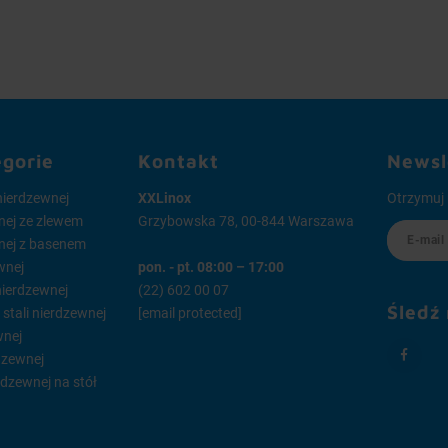
egorie
Kontakt
Newsl
 nierdzewnej
XXLinox
Otrzymuj 
wnej ze zlewem
Grzybowska 78, 00-844 Warszawa
wnej z basenem
wnej
pon. - pt. 08:00 – 17:00
 nierdzewnej
(22) 602 00 07
Śledź
tali nierdzewnej
[email protected]
wnej
dzewnej
rdzewnej na stół