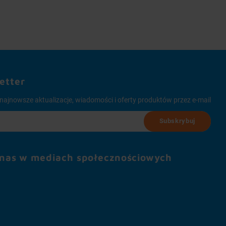
etter
najnowsze aktualizacje, wiadomości i oferty produktów przez e-mail
Subskrybuj
 nas w mediach społecznościowych