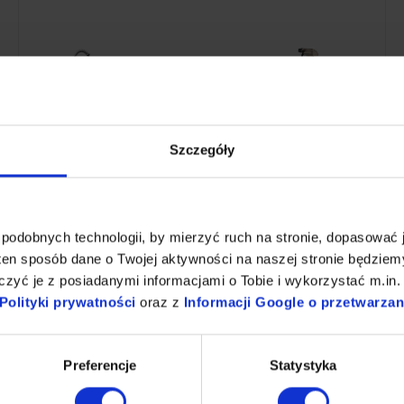
Szczegóły
Bateria zlewozmywakowa ścienna jednouchwytowa ze
spryskiwaczem i mieszaczem + Ścierki z mikrofibry | 5 szt. |
niebieskie + Płyn nabłyszczający i polerujący do stali 1 L
941,87 zł
BRAK W MAGAZYNIE
podobnych technologii, by mierzyć ruch na stronie, dopasować j
ten sposób dane o Twojej aktywności na naszej stronie będzie
Dodaj do koszyka
zyć je z posiadanymi informacjami o Tobie i wykorzystać m.in. 
Polityki prywatności
oraz z
Informacji Google o przetwarza
Preferencje
Statystyka