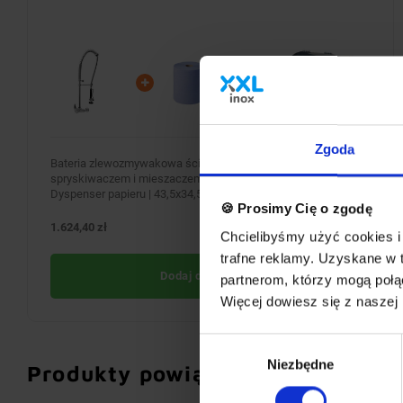
Zgoda
Bateria zlewozmywakowa ścienna jednouchwytowa ze
spryskiwaczem i mieszaczem + Ręczniki kuchenne | 2 szt. +
Dyspenser papieru | 43,5x34,5x(H)34cm
🍪 Prosimy Cię o zgodę
1.624,40 zł
BRAK W MAGAZYNIE
Chcielibyśmy użyć cookies i 
trafne reklamy. Uzyskane w 
Dodaj do koszyka
partnerom, którzy mogą połąc
Więcej dowiesz się z naszej
Wybór
Niezbędne
zgody
Produkty powiązane