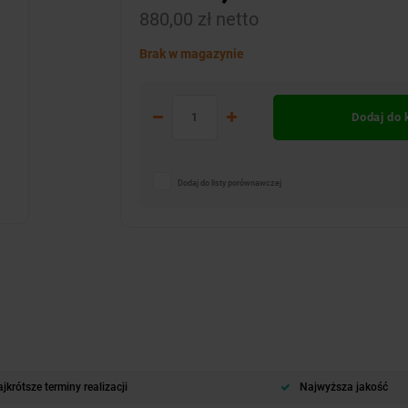
880,00 zł netto
Brak w magazynie
Dodaj do
Dodaj do listy porównawczej
jkrótsze terminy realizacji
Najwyższa jakość