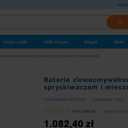
netto
Szafy i szafki
Półki wiszące
Regały
Wózki
wa ścienna jednouchwytowa ze spryskiwaczem i mieszaczem
Bateria zlewozmywako
spryskiwaczem i mies
Kod artykułu: 83-85643
Gwarancja: 2 lata
0
RECENZJE
Dodaj swoją rec
1.082,40 zł