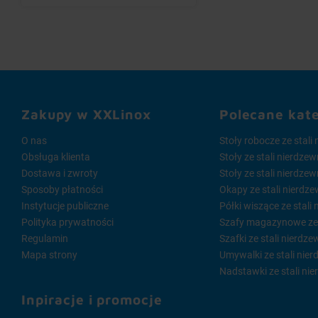
Zakupy w XXLinox
Polecane kat
O nas
Stoły robocze ze stali
Obsługa klienta
Stoły ze stali nierdze
Dostawa i zwroty
Stoły ze stali nierdze
Sposoby płatności
Okapy ze stali nierdze
Instytucje publiczne
Półki wiszące ze stali
Polityka prywatności
Szafy magazynowe ze s
Regulamin
Szafki ze stali nierdze
Mapa strony
Umywalki ze stali nier
Nadstawki ze stali nie
Inpiracje i promocje