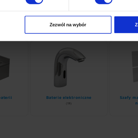
Zezwól na wybór
Z
aterii
Baterie elektroniczne
Szafy ma
n
(19)