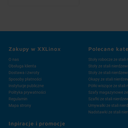
Zakupy w XXLinox
Polecane kat
O nas
Stoły robocze ze stali
Obsługa klienta
Stoły ze stali nierdze
Dostawa i zwroty
Stoły ze stali nierdze
Sposoby płatności
Okapy ze stali nierdze
Instytucje publiczne
Półki wiszące ze stali
Polityka prywatności
Szafy magazynowe ze s
Regulamin
Szafki ze stali nierdze
Mapa strony
Umywalki ze stali nier
Nadstawki ze stali nie
Inpiracje i promocje