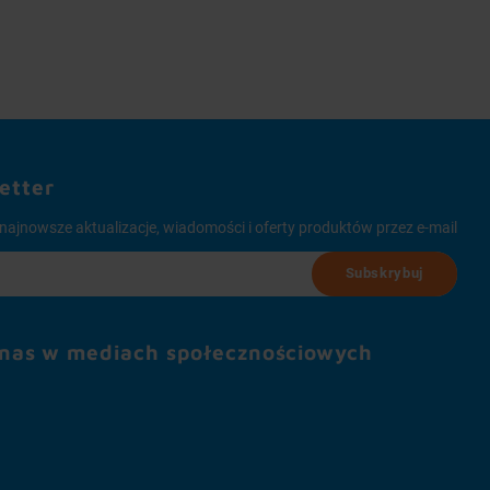
etter
najnowsze aktualizacje, wiadomości i oferty produktów przez e-mail
Subskrybuj
 nas w mediach społecznościowych