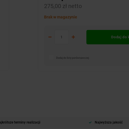
275,00 zł netto
Brak w magazynie
Dodaj do
Dodaj do listy porównawczej
jkrótsze terminy realizacji
Najwyższa jakość