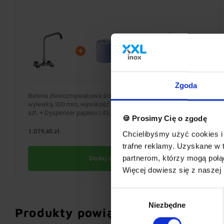
Zgoda
Bateria zlewozmywakowa ścienna z pokrętłami i obrotową
wylewką 300 mm, wysokość 345 mm + Ręczniki kuchenne | 2
szt. + Dyspenser papieru | 43,5x34,5x(H)34cm
🍪 Prosimy Cię o zgodę
1.019,40 zł
BRAK W MAGAZYNIE
Chcielibyśmy użyć cookies i 
trafne reklamy. Uzyskane w 
partnerom, którzy mogą połąc
Dodaj do koszyka
Więcej dowiesz się z naszej
Wybór
Niezbędne
zgody
Produkty powiązane