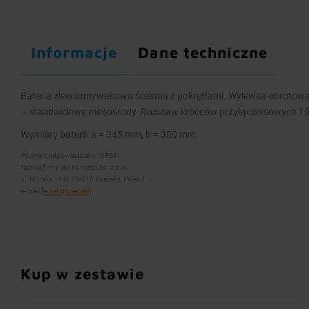
Informacje
Dane techniczne
Bateria zlewozmywakowa ścienna z pokrętłami. Wylewka obrotowa.
– standardowe mimośrody. Rozstaw króćców przyłączeniowych 1
Wymiary baterii: a = 345 mm, b = 300 mm
Podmiot odpowiedzialny (GPSR):
Nazwa firmy: BD Koncept Sp. z o.o.
ul. Morska 19 G, 75-210 Koszalin, Poland
e-mail:
[email protected]
Kup w zestawie