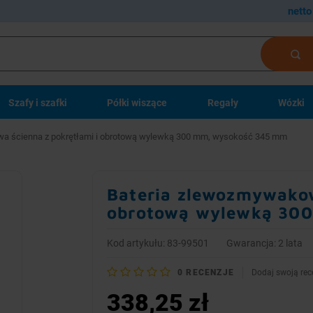
netto
Szafy i szafki
Półki wiszące
Regały
Wózki
a ścienna z pokrętłami i obrotową wylewką 300 mm, wysokość 345 mm
Bateria zlewozmywakow
obrotową wylewką 30
Kod artykułu: 83-99501
Gwarancja: 2 lata
0
RECENZJE
Dodaj swoją rec
338,25 zł