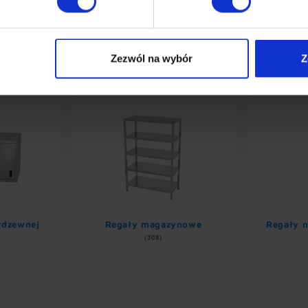
Zezwól na wybór
Z
erdzewnej
Regały magazynowe
Regały n
(308)