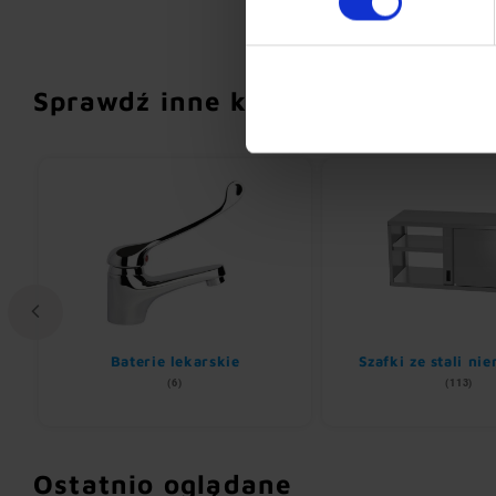
Sprawdź inne kategorie
Baterie lekarskie
Szafki ze stali ni
(6)
(113)
Ostatnio oglądane