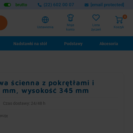
brutto
(22) 602 00 07
[email protected]
0
Lista
Moje
Ustawienia
Koszyk
życzeń
konto
Nadstawki na stół
Podstawy
Akcesoria
a ścienna z pokrętłami i
0 mm, wysokość 345 mm
Czas dostawy: 24/48 h
enzję