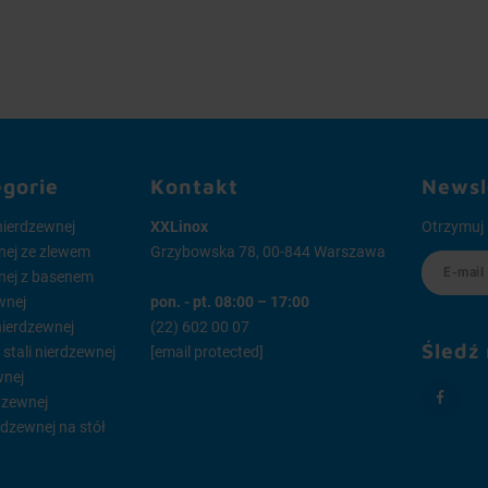
egorie
Kontakt
Newsl
 nierdzewnej
XXLinox
Otrzymuj 
wnej ze zlewem
Grzybowska 78, 00-844 Warszawa
wnej z basenem
wnej
pon. - pt. 08:00 – 17:00
 nierdzewnej
(22) 602 00 07
Śledź
tali nierdzewnej
[email protected]
wnej
dzewnej
rdzewnej na stół