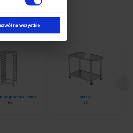
ezwól na wszystkie
a pojemniki i tace
Wózki
(49)
(58)