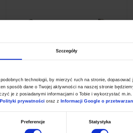
Szczegóły
Bateria zlewozmywakowa ścienna z pokrętłami i obrotową
wylewką 300 mm, wysokość 345 mm + Ścierki z mikrofibry | 5
szt. | niebieskie + Płyn nabłyszczający i polerujący do stali 1 L
336,87 zł
BRAK W MAGAZYNIE
podobnych technologii, by mierzyć ruch na stronie, dopasować j
ten sposób dane o Twojej aktywności na naszej stronie będzie
zyć je z posiadanymi informacjami o Tobie i wykorzystać m.in. 
Dodaj do koszyka
Polityki prywatności
oraz z
Informacji Google o przetwarza
Preferencje
Statystyka