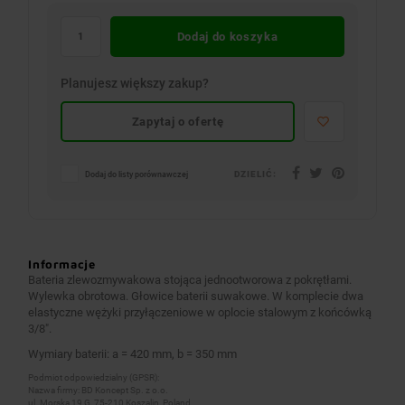
Dodaj do koszyka
Planujesz większy zakup?
Zapytaj o ofertę
DZIELIĆ:
Dodaj do listy porównawczej
Informacje
Bateria zlewozmywakowa stojąca jednootworowa z pokrętłami.
Wylewka obrotowa. Głowice baterii suwakowe. W komplecie dwa
elastyczne wężyki przyłączeniowe w oplocie stalowym z końcówką
3/8″.
Wymiary baterii: a = 420 mm, b = 350 mm
Podmiot odpowiedzialny (GPSR):
Nazwa firmy: BD Koncept Sp. z o.o.
ul. Morska 19 G, 75-210 Koszalin, Poland