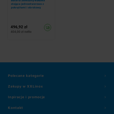
Bateria zlewozmywakowa
stojąca jednootworowa z
pokrętłami i obrotową
wylewką 350 mm, wysokość
420 mm
496,92 zł
404,00 zł netto
Polecane kategorie
Zakupy w XXLinox
Inpiracje i promocje
Kontakt