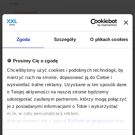
e-mail:
[email protected]
Dane techniczne
Zgoda
Szczegóły
O plikach cookies
Kup w zestawie
🍪 Prosimy Cię o zgodę
Chcielibyśmy użyć cookies i podobnych technologii, by
mierzyć ruch na stronie, dopasować ją do Ciebie i
wyświetlać trafne reklamy. Uzyskane w ten sposób dane
o Twojej aktywności na naszej stronie będziemy
udostępniać zaufanym partnerom, którzy mogą połączyć
je z posiadanymi informacjami o Tobie i wykorzystać
m.in. w celu personalizacji reklam.
Bateria zlewozmywakowa stojąca jednootworowa z pokrętłami
Więcej dowiesz się z naszej
Polityki prywatności
oraz
i obrotową wylewką 350 mm, wysokość 420 mm + Ręczniki
kuchenne | 2 szt. + Dyspenser papieru | 43,5x34,5x(H)34cm
z
Informacji Google o przetwarzaniu danych
.