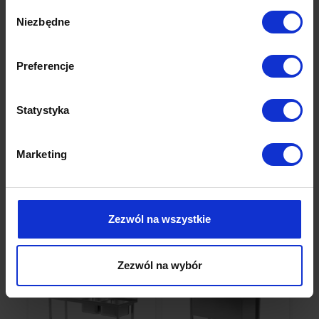
Wybór
411,47 zł
BRAK W MAGAZYNIE
Niezbędne
zgody
Dodaj do koszyka
Preferencje
Statystyka
Produkty powiązane
Marketing
Sprawdź inne kategorie
Zezwól na wszystkie
Zezwól na wybór