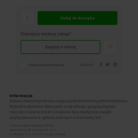
Dodaj do koszyka
Planujesz większy zakup?
Zapytaj o ofertę
DZIELIĆ:
Dodaj do listy porównawczej
Informacje
Bateria zlewozmywakowa stojąca,jednootworowa,jednouchwytowa.
Wylewka obrotowa. Mieszanie wody zimnej i gorącej poprzez
mieszacz ceramiczny.W komplecie dwa elastyczne wężyki
przyłączeniowe w oplocie stalowym z końcówką 3/8″.
Podmiot odpowiedzialny (GPSR):
Nazwa firmy: BD Koncept Sp. z o.o.
ul. Morska 19 G, 75-210 Koszalin, Poland