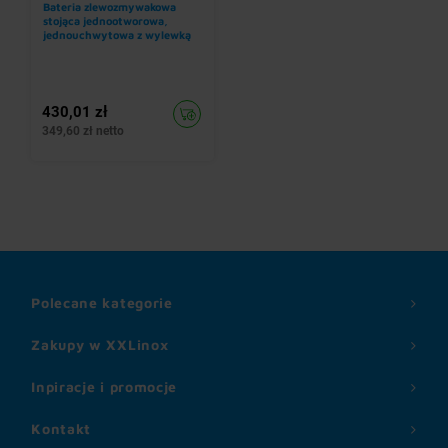
Bateria zlewozmywakowa
stojąca jednootworowa,
jednouchwytowa z wylewką
obrotową 215 mm, wysokość
360 mm
430,01 zł
349,60 zł netto
Polecane kategorie
Zakupy w XXLinox
Inpiracje i promocje
Kontakt