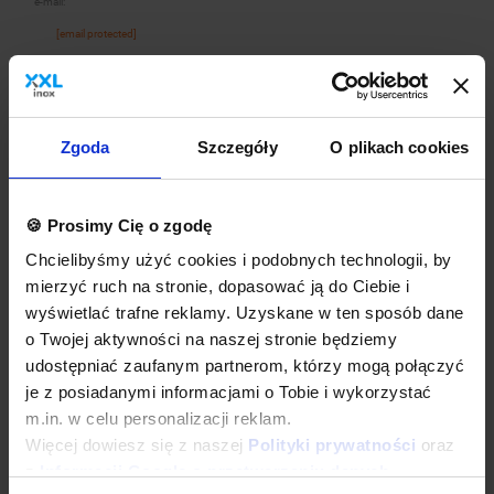
e-mail:
[email protected]
Dane techniczne
Zgoda
Szczegóły
O plikach cookies
Kup w zestawie
🍪 Prosimy Cię o zgodę
Chcielibyśmy użyć cookies i podobnych technologii, by
mierzyć ruch na stronie, dopasować ją do Ciebie i
wyświetlać trafne reklamy. Uzyskane w ten sposób dane
o Twojej aktywności na naszej stronie będziemy
udostępniać zaufanym partnerom, którzy mogą połączyć
je z posiadanymi informacjami o Tobie i wykorzystać
m.in. w celu personalizacji reklam.
Bateria zlewozmywakowa stojąca jednootworowa,
jednouchwytowa z wylewką obrotową 215 mm, wysokość 360
Więcej dowiesz się z naszej
Polityki prywatności
oraz
mm + Ścierki z mikrofibry | 5 szt. | niebieskie + Płyn
z
Informacji Google o przetwarzaniu danych
.
nabłyszczający i polerujący do stali 1 L