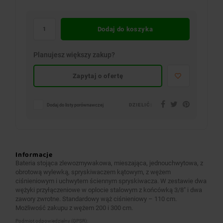
Dodaj do koszyka
Planujesz większy zakup?
Zapytaj o ofertę
DZIELIĆ:
Dodaj do listy porównawczej
Informacje
Bateria stojąca zlewozmywakowa, mieszająca, jednouchwytowa, z
obrotową wylewką, spryskiwaczem kątowym, z wężem
ciśnieniowym i uchwytem ściennym spryskiwacza. W zestawie dwa
wężyki przyłączeniowe w oplocie stalowym z końcówką 3/8″ i dwa
zawory zwrotne. Standardowy wąż ciśnieniowy – 110 cm.
Możliwość zakupu z wężem 200 i 300 cm.
Podmiot odpowiedzialny (GPSR):