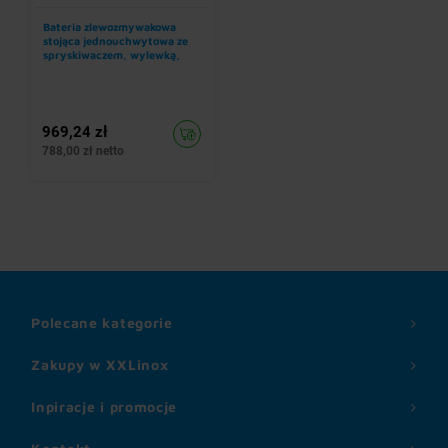
Bateria zlewozmywakowa
stojąca jednouchwytowa ze
spryskiwaczem, wylewką,
mieszaczem i wężem
ciśnieniowym 1100 mm
969,24 zł
788,00 zł netto
Polecane kategorie
Zakupy w XXLinox
Inpiracje i promocje