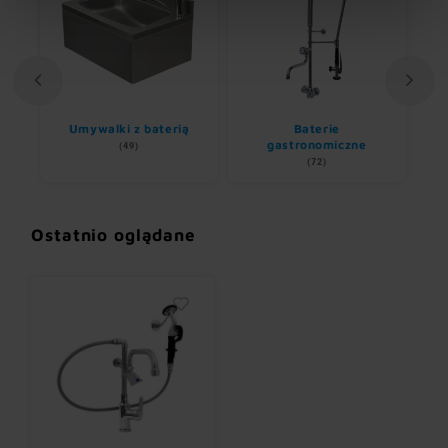
Umywalki z baterią
Baterie
R
nem
gastronomiczne
(49)
(72)
Ostatnio oglądane