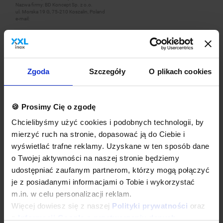
Nazwa firmy: BD Koncept Sp. z o.o.
ul. Morska 19 G, 75-210 Koszalin, Poland
e-mail:
[email protected]
Zgoda
Szczegóły
O plikach cookies
Dane techniczne
Kup w zestawie
🍪 Prosimy Cię o zgodę
Chcielibyśmy użyć cookies i podobnych technologii, by
mierzyć ruch na stronie, dopasować ją do Ciebie i
wyświetlać trafne reklamy. Uzyskane w ten sposób dane
o Twojej aktywności na naszej stronie będziemy
udostępniać zaufanym partnerom, którzy mogą połączyć
je z posiadanymi informacjami o Tobie i wykorzystać
m.in. w celu personalizacji reklam.
Więcej dowiesz się z naszej
Polityki prywatności
oraz
Bateria zlewozmywakowa stojąca jednouchwytowa ze
spryskiwaczem, wylewką, mieszaczem i wężem ciśnieniowym
z
Informacji Google o przetwarzaniu danych
.
1100 mm + Ręczniki kuchenne | 2 szt. + Dyspenser papieru |