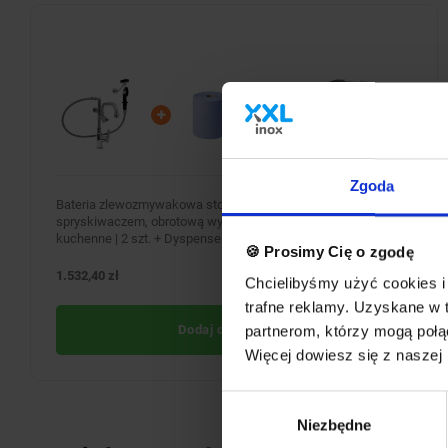
Zgoda
Bateria zlewozmywakowa stojąca jednouchwytowa ze
spryskiwaczem, obrotową wylewką i mieszaczem + Ręczniki
kuchenne | 2 szt. + Dyspenser papieru | 43,5x34,5x(H)34cm
🍪 Prosimy Cię o zgodę
1.532,40 zł
BRAK W MAGAZYNIE
Chcielibyśmy użyć cookies i 
trafne reklamy. Uzyskane w 
Dodaj do koszyka
partnerom, którzy mogą połąc
Więcej dowiesz się z naszej
Wybór
Niezbędne
zgody