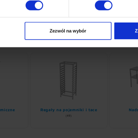
Zezwól na wybór
Z
omiczne
Regały na pojemniki i tace
Nads
(49)