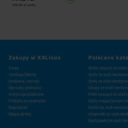
788,00 zł netto
Zakupy w XXLinox
Polecane kat
O nas
Stoły robocze ze stali
Obsługa klienta
Stoły ze stali nierdze
Dostawa i zwroty
Stoły ze stali nierdze
Sposoby płatności
Okapy ze stali nierdze
Instytucje publiczne
Półki wiszące ze stali
Polityka prywatności
Szafy magazynowe ze s
Regulamin
Szafki ze stali nierdze
Mapa strony
Umywalki ze stali nier
Nadstawki ze stali nie