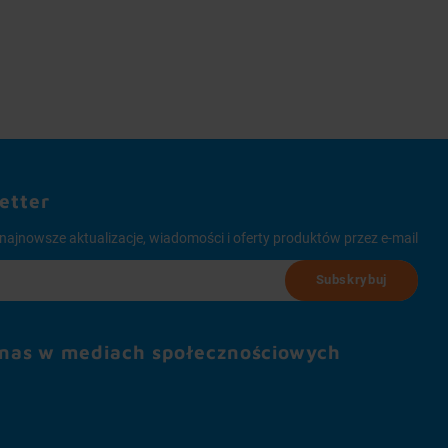
etter
najnowsze aktualizacje, wiadomości i oferty produktów przez e-mail
Subskrybuj
 nas w mediach społecznościowych