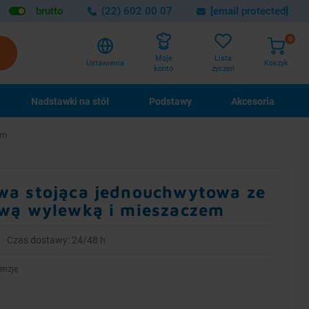
brutto
(22) 602 00 07
[email protected]
0
Lista
Moje
Ustawienia
Koszyk
życzeń
konto
Nadstawki na stół
Podstawy
Akcesoria
em
wa stojąca jednouchwytowa ze
ową wylewką i mieszaczem
Czas dostawy: 24/48 h
enzję