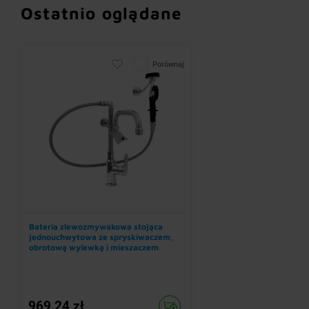
Ostatnio oglądane
Porównaj
Bateria zlewozmywakowa stojąca
jednouchwytowa ze spryskiwaczem,
obrotową wylewką i mieszaczem
969,24 zł