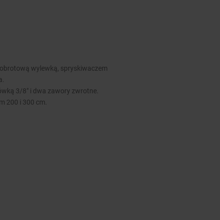
 obrotową wylewką, spryskiwaczem
a.
ówką 3/8″ i dwa zawory zwrotne.
m 200 i 300 cm.