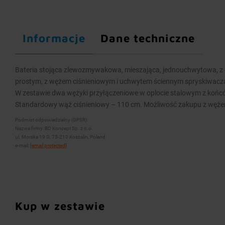
Informacje
Dane techniczne
Bateria stojąca zlewozmywakowa, mieszająca, jednouchwytowa, z
prostym, z wężem ciśnieniowym i uchwytem ściennym spryskiwacz
W zestawie dwa wężyki przyłączeniowe w oplocie stalowym z końc
Standardowy wąż ciśnieniowy – 110 cm. Możliwość zakupu z węże
Podmiot odpowiedzialny (GPSR):
Nazwa firmy: BD Koncept Sp. z o.o.
ul. Morska 19 G, 75-210 Koszalin, Poland
e-mail:
[email protected]
Kup w zestawie