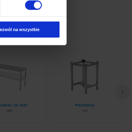
ezwól na wszystkie
tawki na stół
Podstawy
(56)
(15)