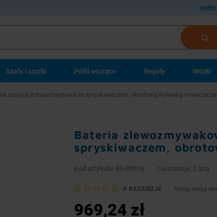
netto
Szafy i szafki
Półki wiszące
Regały
Wózki
a stojąca jednouchwytowa ze spryskiwaczem, obrotową wylewką i mieszacz
Bateria zlewozmywako
spryskiwaczem, obrot
Kod artykułu: 83-89876
Gwarancja: 2 lata
0
RECENZJE
Dodaj swoją rec
969,24 zł