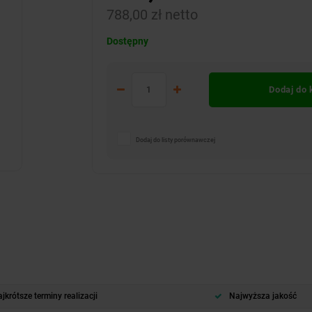
788,00 zł netto
Dostępny
Dodaj do
Dodaj do listy porównawczej
jkrótsze terminy realizacji
Najwyższa jakość