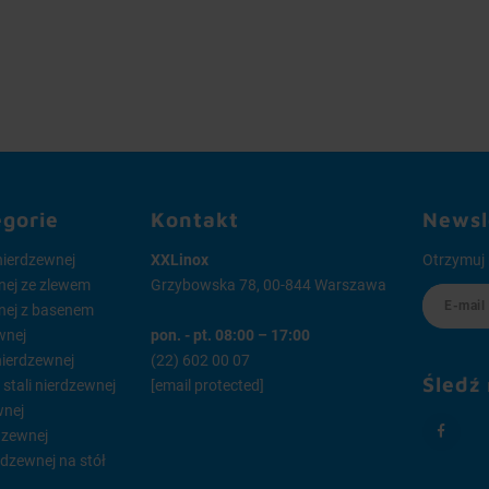
egorie
Kontakt
Newsl
 nierdzewnej
XXLinox
Otrzymuj 
wnej ze zlewem
Grzybowska 78, 00-844 Warszawa
wnej z basenem
wnej
pon. - pt. 08:00 – 17:00
 nierdzewnej
(22) 602 00 07
Śledź
tali nierdzewnej
[email protected]
wnej
dzewnej
rdzewnej na stół