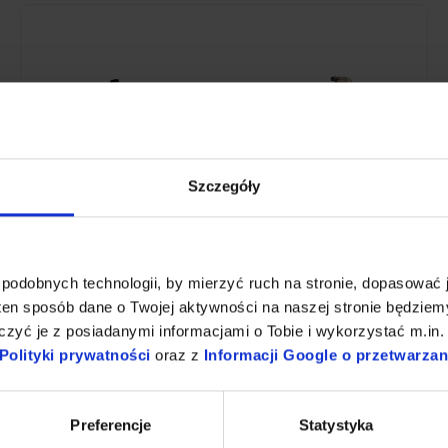
Szczegóły
Bateria zlewozmywakowa stojąca jednouchwytowa ze
spryskiwaczem, obrotową wylewką i mieszaczem + Ścierki z
mikrofibry | 5 szt. | niebieskie + Płyn nabłyszczający i
polerujący do stali 1 L
podobnych technologii, by mierzyć ruch na stronie, dopasować j
849,87 zł
BRAK W MAGAZYNIE
ten sposób dane o Twojej aktywności na naszej stronie będzie
zyć je z posiadanymi informacjami o Tobie i wykorzystać m.in. 
Dodaj do koszyka
Polityki prywatności
oraz z
Informacji Google o przetwarza
Preferencje
Statystyka