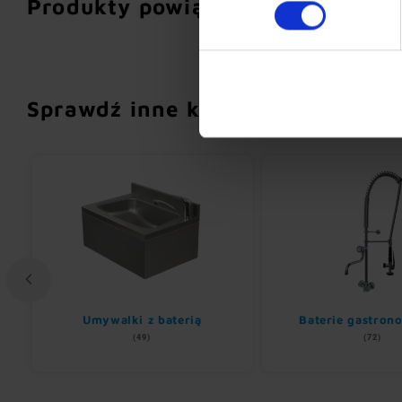
Produkty powiązane
Sprawdź inne kategorie
Umywalki z baterią
Baterie gastron
(49)
(72)