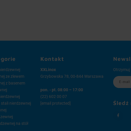
egorie
Kontakt
Newsl
 nierdzewnej
XXLinox
Otrzymuj 
wnej ze zlewem
Grzybowska 78, 00-844 Warszawa
wnej z basenem
wnej
pon. - pt. 08:00 – 17:00
 nierdzewnej
(22) 602 00 07
Śledź
tali nierdzewnej
[email protected]
wnej
dzewnej
rdzewnej na stół