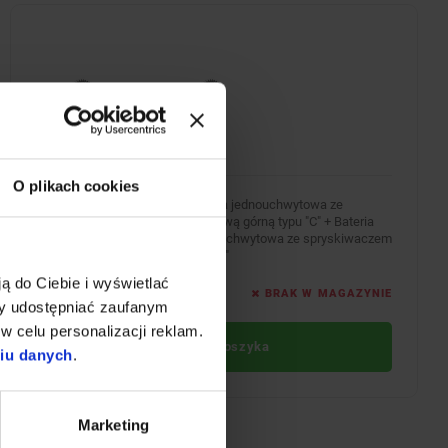
O plikach cookies
Bateria zlewozmywakowa stojąca jednouchwytowa ze
spryskiwaczem i wylewką obrotową górną typu "C" + Bateria
zlewozmywakowa stojąca jednouchwytowa ze spryskiwaczem
i wylewką obrotową górną typu "C"
ą do Ciebie i wyświetlać
1.635,90 zł
BRAK W MAGAZYNIE
my udostępniać zaufanym
w celu personalizacji reklam.
Dodaj do koszyka
niu danych
.
Marketing