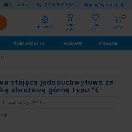
brutto
(22) 602 00 07
[email protected]
0
Lista
Moje
Ustawienia
Koszyk
życzeń
konto
Nadstawki na stół
Podstawy
Akcesoria
"C"
wa stojąca jednouchwytowa ze
ką obrotową górną typu "C"
Czas dostawy: 24/48 h
enzję