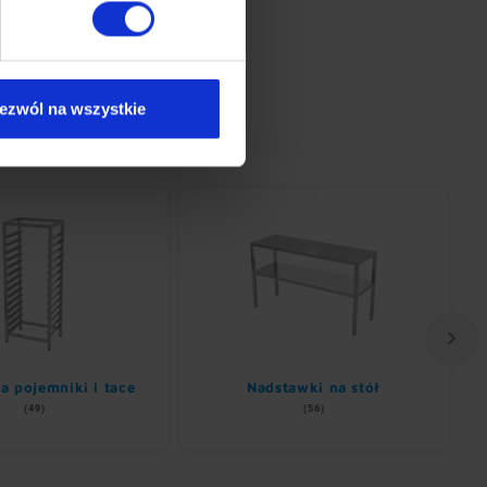
ezwól na wszystkie
a pojemniki i tace
Nadstawki na stół
(49)
(56)