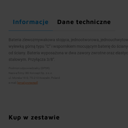
Informacje
Dane techniczne
Bateria zlewozmywakowa stojąca, jednootworowa, jednouchwytow
wylewką górną typu “C” i wspornikiem mocującym baterię do ściany.
od ściany. Bateria wyposażona w dwa zawory zwrotne oraz elastyc
stalowym. Przyłącza 3/8″.
Podmiot odpowiedzialny (GPSR):
Nazwa firmy: BD Koncept Sp. z o.o.
ul. Morska 19 G, 75-210 Koszalin, Poland
e-mail:
[email protected]
Kup w zestawie