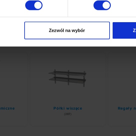
Zezwól na wybór
Z
omiczne
Półki wiszące
Regały n
(287)