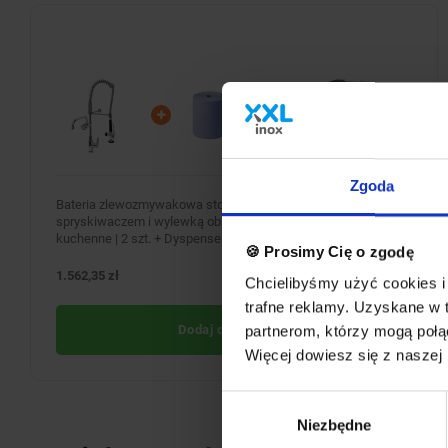
Zgoda
Bateria zlewozmywakowa stojąca jednouchwytowa ze
spryskiwaczem i wylewką obrotową górną typu "C" + Ręczniki
kuchenne | 2 szt. + Dyspenser papieru | 43,5x34,5x(H)34cm
🍪 Prosimy Cię o zgodę
1.562,35 zł
BRAK W MAGAZYNIE
Chcielibyśmy użyć cookies i 
trafne reklamy. Uzyskane w 
Dodaj do koszyka
partnerom, którzy mogą połąc
Więcej dowiesz się z naszej
Wybór
Niezbędne
zgody