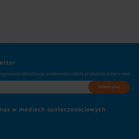
etter
najnowsze aktualizacje, wiadomości i oferty produktów przez e-mail
Subskrybuj
 nas w mediach społecznościowych