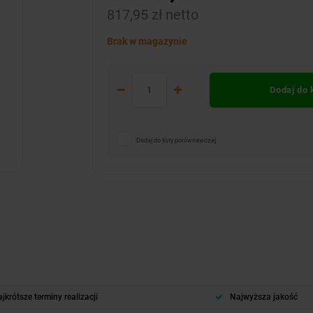
817,95 zł netto
Brak w magazynie
Dodaj do
Dodaj do listy porównawczej
jkrótsze terminy realizacji
Najwyższa jakość