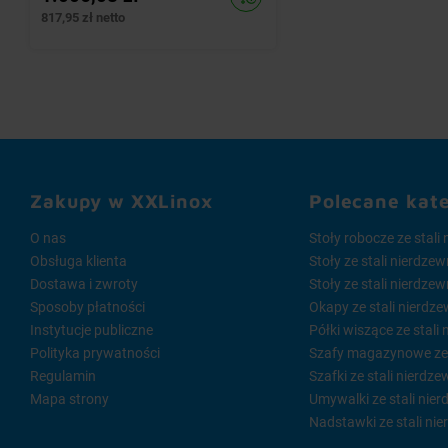
817,95 zł netto
Zakupy w XXLinox
Polecane kat
O nas
Stoły robocze ze stali
Obsługa klienta
Stoły ze stali nierdze
Dostawa i zwroty
Stoły ze stali nierdze
Sposoby płatności
Okapy ze stali nierdze
Instytucje publiczne
Półki wiszące ze stali
Polityka prywatności
Szafy magazynowe ze s
Regulamin
Szafki ze stali nierdze
Mapa strony
Umywalki ze stali nier
Nadstawki ze stali nie