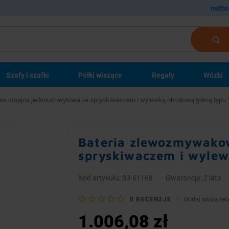
netto
Szafy i szafki
Półki wiszące
Regały
Wózki
a stojąca jednouchwytowa ze spryskiwaczem i wylewką obrotową górną typu 
Bateria zlewozmywako
spryskiwaczem i wylew
Kod artykułu: 83-61168
Gwarancja: 2 lata
0
RECENZJE
Dodaj swoją rec
1.006,08 zł