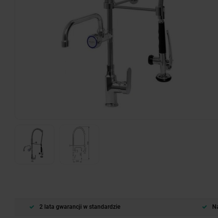
2 lata gwarancji w standardzie
Na