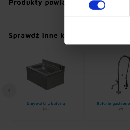
Produkty powiązane
Sprawdź inne kategorie
Umywalki z baterią
Baterie gastron
(49)
(72)