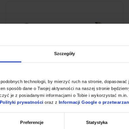
Szczegóły
Bateria zlewozmywakowa stojąca jednouchwytowa ze
spryskiwaczem i wylewką obrotową górną typu "C" + Ścierki z
mikrofibry | 5 szt. | niebieskie + Płyn nabłyszczający i
polerujący do stali 1 L
podobnych technologii, by mierzyć ruch na stronie, dopasować j
879,82 zł
BRAK W MAGAZYNIE
ten sposób dane o Twojej aktywności na naszej stronie będzie
zyć je z posiadanymi informacjami o Tobie i wykorzystać m.in. 
Dodaj do koszyka
Polityki prywatności
oraz z
Informacji Google o przetwarza
Preferencje
Statystyka