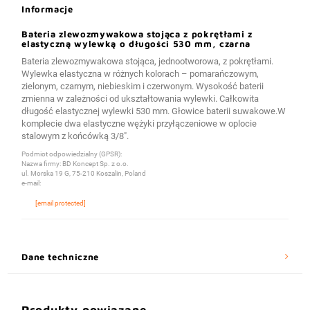
Informacje
Bateria zlewozmywakowa stojąca z pokrętłami z
elastyczną wylewką o długości 530 mm, czarna
Bateria zlewozmywakowa stojąca, jednootworowa, z pokrętłami.
Wylewka elastyczna w różnych kolorach – pomarańczowym,
zielonym, czarnym, niebieskim i czerwonym. Wysokość baterii
zmienna w zależności od ukształtowania wylewki. Całkowita
długość elastycznej wylewki 530 mm. Głowice baterii suwakowe.W
komplecie dwa elastyczne wężyki przyłączeniowe w oplocie
stalowym z końcówką 3/8″.
Podmiot odpowiedzialny (GPSR):
Nazwa firmy: BD Koncept Sp. z o.o.
ul. Morska 19 G, 75-210 Koszalin, Poland
e-mail:
[email protected]
Dane techniczne
Produkty powiązane