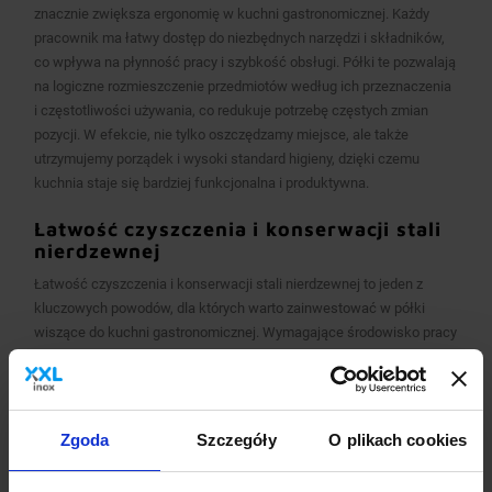
znacznie zwiększa ergonomię w kuchni gastronomicznej. Każdy
pracownik ma łatwy dostęp do niezbędnych narzędzi i składników,
co wpływa na płynność pracy i szybkość obsługi. Półki te pozwalają
na logiczne rozmieszczenie przedmiotów według ich przeznaczenia
i częstotliwości używania, co redukuje potrzebę częstych zmian
pozycji. W efekcie, nie tylko oszczędzamy miejsce, ale także
utrzymujemy porządek i wysoki standard higieny, dzięki czemu
kuchnia staje się bardziej funkcjonalna i produktywna.
Łatwość czyszczenia i konserwacji stali
nierdzewnej
Łatwość czyszczenia i konserwacji stali nierdzewnej to jeden z
kluczowych powodów, dla których warto zainwestować w półki
wiszące do kuchni gastronomicznej. Wymagające środowisko pracy
w gastronomii wymusza stosowanie materiałów, które nie tylko
zapewniają wysokie standardy higieny, ale także minimalizują czas
potrzebny na ich utrzymanie. Stal nierdzewna, dzięki swojej gładkiej
i nieporowatej powierzchni, zapobiega osadzaniu się zabrudzeń i
Zgoda
Szczegóły
O plikach cookies
rozwojowi bakterii, co jest niezwykle istotne w kontekście
codziennej działalności kuchni gastronomicznej.