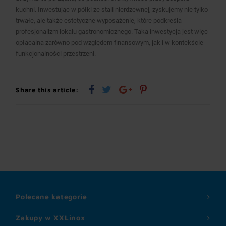
kuchni. Inwestując w półki ze stali nierdzewnej, zyskujemy nie tylko
trwałe, ale także estetyczne wyposażenie, które podkreśla
profesjonalizm lokalu gastronomicznego. Taka inwestycja jest więc
opłacalna zarówno pod względem finansowym, jak i w kontekście
funkcjonalności przestrzeni.
Share this article:
Polecane kategorie
Zakupy w XXLinox