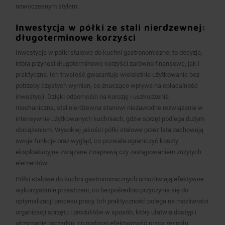
nowoczesnym stylem.
Inwestycja w półki ze stali nierdzewnej:
długoterminowe korzyści
Inwestycja w półki stalowe do kuchni gastronomicznej to decyzja,
która przynosi długoterminowe korzyści zarówno finansowe, jak i
praktyczne. Ich trwałość gwarantuje wieloletnie użytkowanie bez
potrzeby częstych wymian, co znacząco wpływa na opłacalność
inwestycji. Dzięki odporności na korozję i uszkodzenia
mechaniczne, stal nierdzewna stanowi niezawodne rozwiązanie w
intensywnie użytkowanych kuchniach, gdzie sprzęt podlega dużym
obciążeniom. Wysokiej jakości półki stalowe przez lata zachowują
swoje funkcje oraz wygląd, co pozwala ograniczyć koszty
eksploatacyjne związane z naprawą czy zastępowaniem zużytych
elementów.
Półki stalowe do kuchni gastronomicznych umożliwiają efektywne
wykorzystanie przestrzeni, co bezpośrednio przyczynia się do
optymalizacji procesu pracy. Ich praktyczność polega na możliwości
organizacji sprzętu i produktów w sposób, który ułatwia dostęp i
utrzymanie porządku, co podnosi efektywność pracy zespołu