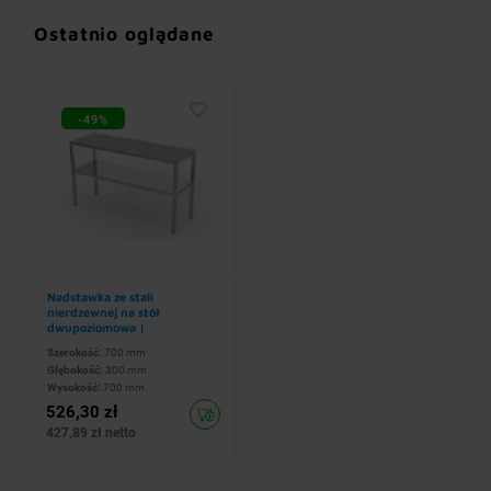
Ostatnio oglądane
-49%
Nadstawka ze stali
nierdzewnej na stół
dwupoziomowa |
700x300x(h)700 mm
Szerokość:
700 mm
Głębokość:
300 mm
Wysokość:
700 mm
526,30 zł
427,89 zł netto