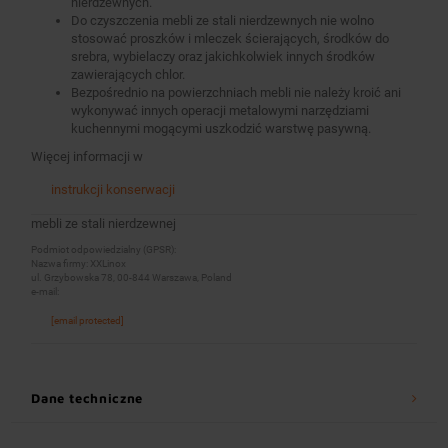
nierdzewnych.
Do czyszczenia mebli ze stali nierdzewnych nie wolno
stosować proszków i mleczek ścierających, środków do
srebra, wybielaczy oraz jakichkolwiek innych środków
zawierających chlor.
Bezpośrednio na powierzchniach mebli nie należy kroić ani
wykonywać innych operacji metalowymi narzędziami
kuchennymi mogącymi uszkodzić warstwę pasywną.
Więcej informacji w
instrukcji konserwacji
mebli ze stali nierdzewnej
Podmiot odpowiedzialny (GPSR):
Nazwa firmy: XXLinox
ul. Grzybowska 78, 00-844 Warszawa, Poland
e-mail:
[email protected]
Dane techniczne