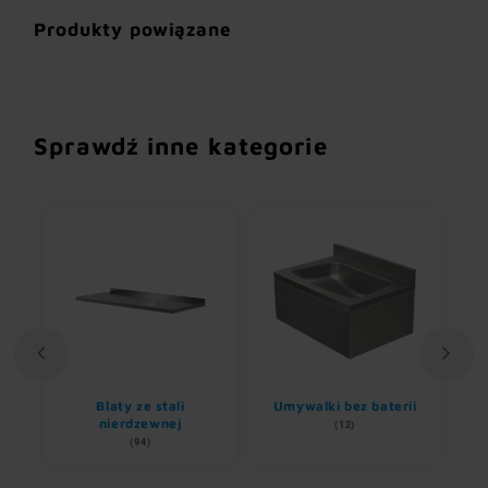
Produkty powiązane
Sprawdź inne kategorie
li
Blaty ze stali
Umywalki bez baterii
B
nierdzewnej
(12)
(94)