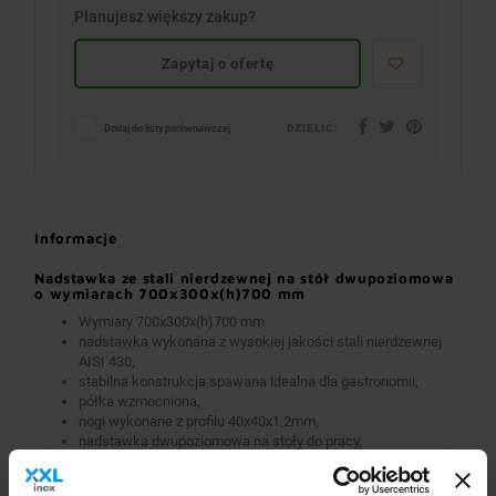
Planujesz większy zakup?
Zapytaj o ofertę
DZIELIĆ:
Dodaj do listy porównawczej
Informacje
Nadstawka ze stali nierdzewnej na stół dwupoziomowa
o wymiarach 700x300x(h)700 mm
Wymiary 700x300x(h)700 mm
nadstawka wykonana z wysokiej jakości stali nierdzewnej
AISI 430,
stabilna konstrukcja spawana idealna dla gastronomii,
półka wzmocniona,
nogi wykonane z profilu 40x40x1,2mm,
nadstawka dwupoziomowa na stoły do pracy,
w standardzie przygotowanie do zamontowania na stałe