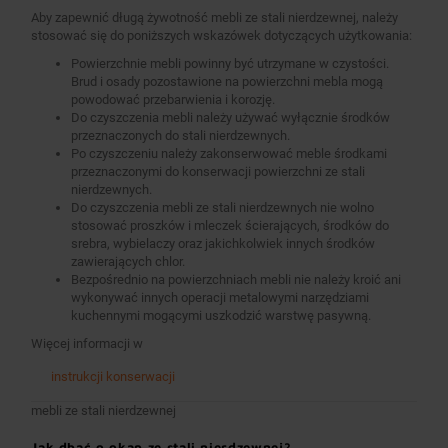
Aby zapewnić długą żywotność mebli ze stali nierdzewnej, należy
stosować się do poniższych wskazówek dotyczących użytkowania:
Powierzchnie mebli powinny być utrzymane w czystości.
Brud i osady pozostawione na powierzchni mebla mogą
powodować przebarwienia i korozję.
Do czyszczenia mebli należy używać wyłącznie środków
przeznaczonych do stali nierdzewnych.
Po czyszczeniu należy zakonserwować meble środkami
przeznaczonymi do konserwacji powierzchni ze stali
nierdzewnych.
Do czyszczenia mebli ze stali nierdzewnych nie wolno
stosować proszków i mleczek ścierających, środków do
srebra, wybielaczy oraz jakichkolwiek innych środków
zawierających chlor.
Bezpośrednio na powierzchniach mebli nie należy kroić ani
wykonywać innych operacji metalowymi narzędziami
kuchennymi mogącymi uszkodzić warstwę pasywną.
Więcej informacji w
instrukcji konserwacji
mebli ze stali nierdzewnej
Jak dbać o okap ze stali nierdzewnej?