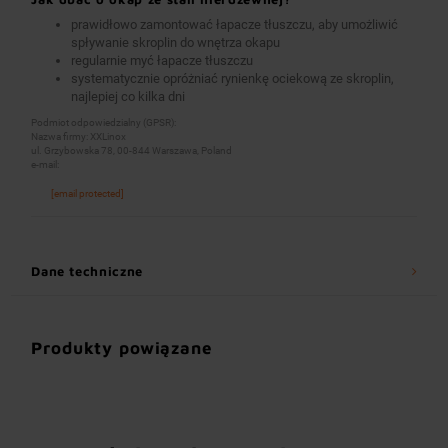
prawidłowo zamontować łapacze tłuszczu, aby umożliwić
spływanie skroplin do wnętrza okapu
regularnie myć łapacze tłuszczu
systematycznie opróżniać rynienkę ociekową ze skroplin,
najlepiej co kilka dni
Podmiot odpowiedzialny (GPSR):
Nazwa firmy: XXLinox
ul. Grzybowska 78, 00-844 Warszawa, Poland
e-mail:
[email protected]
Dane techniczne
Produkty powiązane