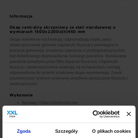
Informacje
Okap centralny skrzyniowy ze stali nierdzewnej o
wymiarach 1500x2200x(h)450 mm
Okapy wywiewne wychwytują i odprowadzają ciepło, parę i
zanieczyszczenia (głównie cząsteczki tłuszczu) powstające w
procesie gotowania, smażenia i pieczenia w profesjonalnej kuchni,
bez dodatkowego doprowadzenia świeżego powietrza. Wywiewane
powietrze przepływa przez filtry (łapacze tłuszczu). Cząsteczki
tłuszczu i zanieczyszczenia osadzają się na łapaczach i zostają
odprowadzone do rynienki ociekowej okapu wywiewnego. Zawór
spustowy przy rynience ociekowej umożliwia spuszczenie tłuszczu i
zanieczyszczeń.
Wykonanie
Wymiary 1500x2200x(h)450 mm
Okapy wykonane są z wysokogatunkowej stali nierdzewnej.
Okapy wywiewne o wymiarach A>2600 mm wykonane są w
wersji łączonej (skręcanej) z dwóch lub więcej przelotowych
modułów.
Okapy wyposażone są w system otworów i zawiesi
Zgoda
Szczegóły
O plikach cookies
umożliwiających montaż.