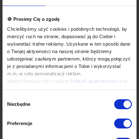
Wysokość:
850 mm
Wysokość:
150 mm
990,51 zł
280,40 zł
805,29 zł netto
227,97 zł netto
🍪 Prosimy Cię o zgodę
Chcielibyśmy użyć cookies i podobnych technologii, by
mierzyć ruch na stronie, dopasować ją do Ciebie i
-49%
-49%
wyświetlać trafne reklamy. Uzyskane w ten sposób dane
o Twojej aktywności na naszej stronie będziemy
udostępniać zaufanym partnerom, którzy mogą połączyć
je z posiadanymi informacjami o Tobie i wykorzystać
m.in. w celu personalizacji reklam.
Więcej dowiesz się z naszej
Polityki prywatności
oraz
z
Informacji Google o przetwarzaniu danych
.
INOXI
INOXI
Szafka wisząca ze stali
Szafa przelotowa ze stali
Wybór
nierdzewnej z drzwiami na
nierdzewnej z drzwiami na
Niezbędne
zgody
zawiasach, dwoje drzwi |
zawiasach |
700x300x(h)600 mm
700x500x(h)1800 mm
Szerokość:
700 mm
Szerokość:
700 mm
Głębokość:
300 mm
Głębokość:
500 mm
Preferencje
Wysokość:
600 mm
Wysokość:
1800 mm
1.078,33 zł
3.216,79 zł
876,69 zł netto
2.615,28 zł netto