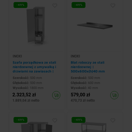
-49%
-49%
INOXI
INOXI
Szafa porządkowa ze stali
Blat roboczy ze stali
nierdzewnej z umywalką i
nierdzewnej |
drzwiami na zawiasach |
500x600x(h)40 mm
500x500x(h)1800 mm
Szerokość:
500 mm
Szerokość:
500 mm
Głębokość:
500 mm
Głębokość:
600 mm
Wysokość:
1800 mm
Wysokość:
40 mm
2.323,52 zł
579,00 zł
1.889,04 zł netto
470,73 zł netto
-49%
-49%