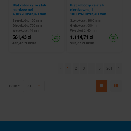
Blat roboczy ze stali
Blat roboczy ze stali
nierdzewnej |
nierdzewnej |
400x700x(h)40 mm
1800x600x(h)40 mm
Szerokość:
400 mm
Szerokość:
1800 mm
Głębokość:
700 mm
Głębokość:
600 mm
Wysokość:
40 mm
Wysokość:
40 mm
561,43 zł
1.114,71 zł
456,45 zł netto
906,27 zł netto
1
2
3
4
5
201
Pokaż:
24