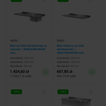
INOXI
INOXI
Blat ze stali nierdzewnej ze
Blat roboczy ze stali
zlewem | 900x600x(h)40
nierdzewnej |
mm
500x700x(h)40 mm
Szerokość:
900 mm
Szerokość:
500 mm
Głębokość:
600 mm
Głębokość:
700 mm
Wysokość:
40 mm
Wysokość:
40 mm
1.424,60 zł
607,85 zł
1.158,21 zł netto
494,19 zł netto
-49%
-49%