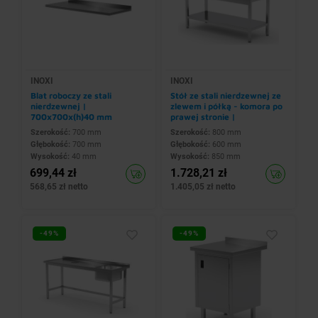
INOXI
INOXI
Blat roboczy ze stali
Stół ze stali nierdzewnej ze
nierdzewnej |
zlewem i półką - komora po
700x700x(h)40 mm
prawej stronie |
800x600x(h)850 mm
Szerokość:
700 mm
Szerokość:
800 mm
Głębokość:
700 mm
Głębokość:
600 mm
Wysokość:
40 mm
Wysokość:
850 mm
699,44 zł
1.728,21 zł
568,65 zł netto
1.405,05 zł netto
-49%
-49%