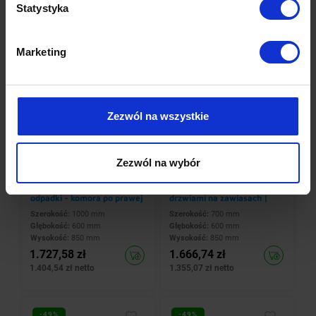
Statystyka
-49%
-49%
Marketing
Zezwól na wszystkie
Zezwól na wybór
INOXI
INOXI
Stół ze stali nierdzewnej ze
Stół przyścienny ze stali
zlewem i otworem na
nierdzewnej, szafka z
odpadki - komora po prawej
drzwiami na zawiasach |
stronie | 1000x600x(h)850
700x600x(h)850 mm
Szerokość:
1000 mm
Szerokość:
700 mm
mm
Głębokość:
600 mm
Głębokość:
600 mm
Wysokość:
850 mm
Wysokość:
850 mm
1.727,58 zł
1.666,74 zł
1.404,54 zł netto
1.355,07 zł netto
-49%
-49%