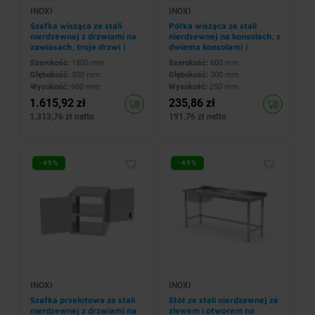
INOXI
INOXI
Szafka wisząca ze stali
Półka wisząca ze stali
nierdzewnej z drzwiami na
nierdzewnej na konsolach, z
zawiasach, troje drzwi |
dwiema konsolami |
1500x300x(h)600 mm
600x300x(h)250 mm
Szerokość:
1500 mm
Szerokość:
600 mm
Głębokość:
300 mm
Głębokość:
300 mm
Wysokość:
600 mm
Wysokość:
250 mm
1.615,92 zł
235,86 zł
1.313,76 zł netto
191,76 zł netto
-49%
-49%
INOXI
INOXI
Szafka przelotowa ze stali
Stół ze stali nierdzewnej ze
nierdzewnej z drzwiami na
zlewem i otworem na