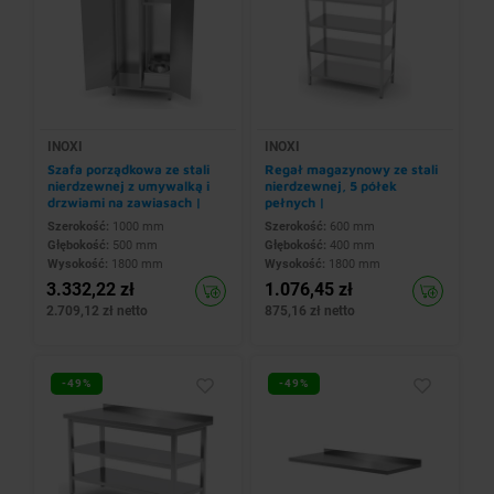
INOXI
INOXI
Szafa porządkowa ze stali
Regał magazynowy ze stali
nierdzewnej z umywalką i
nierdzewnej, 5 półek
drzwiami na zawiasach |
pełnych |
1000x500x(h)1800 mm
600x400x(h)1800 mm
Szerokość:
1000 mm
Szerokość:
600 mm
Głębokość:
500 mm
Głębokość:
400 mm
Wysokość:
1800 mm
Wysokość:
1800 mm
3.332,22 zł
1.076,45 zł
2.709,12 zł netto
875,16 zł netto
-49%
-49%