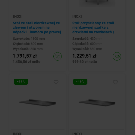
INOXI
INOXI
Stół ze stali nierdzewnej ze
Stół przyścienny ze stali
zlewem i otworem na
nierdzewnej szafka z
odpadki - komora po prawej
drzwiami na zawiasach |
stronie | 1100x600x(h)850
430x600x(h)850 mm
Szerokość:
1100 mm
Szerokość:
430 mm
mm
Głębokość:
600 mm
Głębokość:
600 mm
Wysokość:
850 mm
Wysokość:
850 mm
1.791,57 zł
1.229,51 zł
1.456,56 zł netto
999,60 zł netto
-49%
-49%
INOXI
INOXI