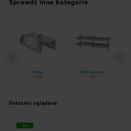
Sprawdź inne kategorie
ii
Okapy
Półki wiszące
(1082)
(287)
Ostatnio oglądane
-49%