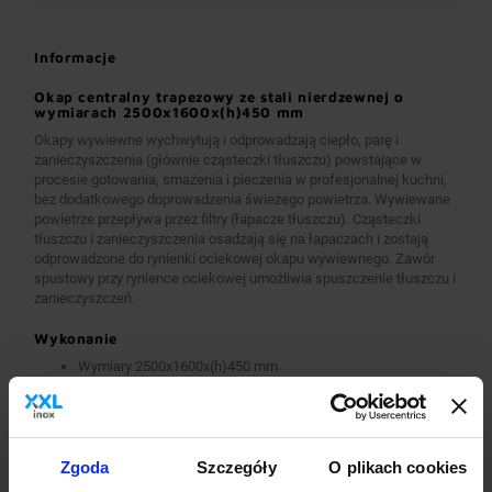
Informacje
Okap centralny trapezowy ze stali nierdzewnej o
wymiarach 2500x1600x(h)450 mm
Okapy wywiewne wychwytują i odprowadzają ciepło, parę i
zanieczyszczenia (głównie cząsteczki tłuszczu) powstające w
procesie gotowania, smażenia i pieczenia w profesjonalnej kuchni,
bez dodatkowego doprowadzenia świeżego powietrza. Wywiewane
powietrze przepływa przez filtry (łapacze tłuszczu). Cząsteczki
tłuszczu i zanieczyszczenia osadzają się na łapaczach i zostają
odprowadzone do rynienki ociekowej okapu wywiewnego. Zawór
spustowy przy rynience ociekowej umożliwia spuszczenie tłuszczu i
zanieczyszczeń.
Wykonanie
Wymiary 2500x1600x(h)450 mm
Okapy wykonane są z wysokogatunkowej stali nierdzewnej.
Okapy wywiewne o wymiarach A>2600 mm wykonane są w
wersji łączonej (skręcanej) z dwóch lub więcej przelotowych
modułów.
Okapy wyposażone są w system otworów i zawiesi
Zgoda
Szczegóły
O plikach cookies
umożliwiających montaż.