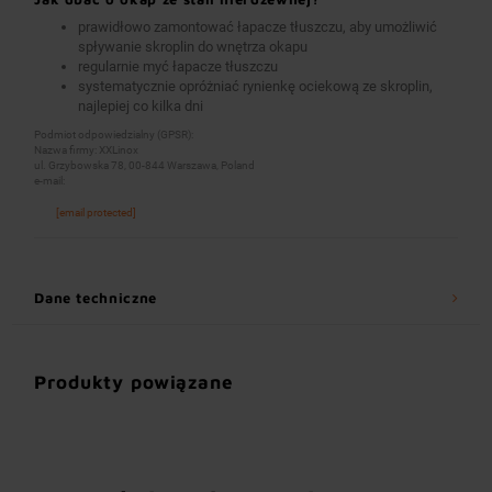
prawidłowo zamontować łapacze tłuszczu, aby umożliwić
spływanie skroplin do wnętrza okapu
regularnie myć łapacze tłuszczu
systematycznie opróżniać rynienkę ociekową ze skroplin,
najlepiej co kilka dni
Podmiot odpowiedzialny (GPSR):
Nazwa firmy: XXLinox
ul. Grzybowska 78, 00-844 Warszawa, Poland
e-mail:
[email protected]
Dane techniczne
Produkty powiązane