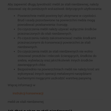
Aby zapewnić długą żywotność mebli ze stali nierdzewnej, należy
stosować się do poniższych wskazówek dotyczących użytkowania:
Powierzchnie mebli powinny być utrzymane w czystości.
Brud i osady pozostawione na powierzchni mebla mogą
powodować przebarwienia i korozję.
Do czyszczenia mebli należy używać wyłącznie środków
przeznaczonych do stali nierdzewnych.
Po czyszczeniu należy zakonserwować meble środkami
przeznaczonymi do konserwacji powierzchni ze stali
nierdzewnych.
Do czyszczenia mebli ze stali nierdzewnych nie wolno
stosować proszków i mleczek ścierających, środków do
srebra, wybielaczy oraz jakichkolwiek innych środków
zawierających chlor.
Bezpośrednio na powierzchniach mebli nie należy kroić ani
wykonywać innych operacji metalowymi narzędziami
kuchennymi mogącymi uszkodzić warstwę pasywną.
Więcej informacji w
instrukcji konserwacji
mebli ze stali nierdzewnej
Jak dbać o okap ze stali nierdzewnej?