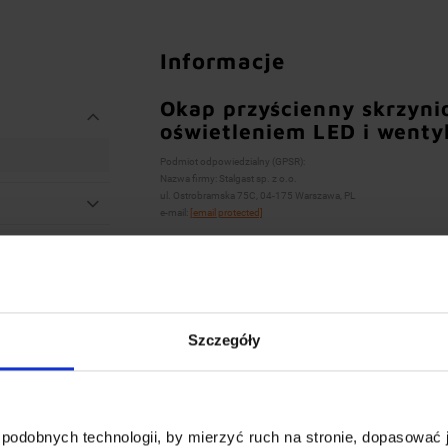
Informacje
Okap przyścienny skrzyn
oświetleniem LED i wenty
Podmiot odpowiedzialny (GPSR):
Nazwa firmy: Stalgast sp. z o.o.
ul. Ostrobramska 75C, 04-175 Warszawa, PL
e-mail:
[email protected]
Szczegóły
podobnych technologii, by mierzyć ruch na stronie, dopasować j