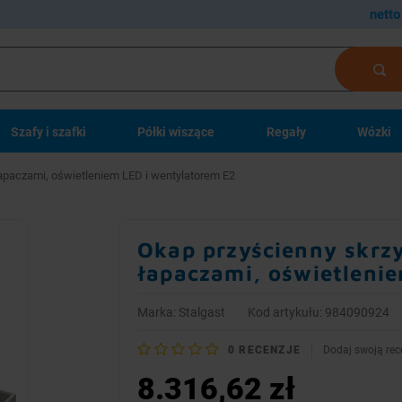
netto
Szafy i szafki
Półki wiszące
Regały
Wózki
paczami, oświetleniem LED i wentylatorem E2
Okap przyścienny sk
łapaczami, oświetleni
Marka:
Stalgast
Kod artykułu: 984090924
0
RECENZJE
Dodaj swoją rec
8.316,62 zł