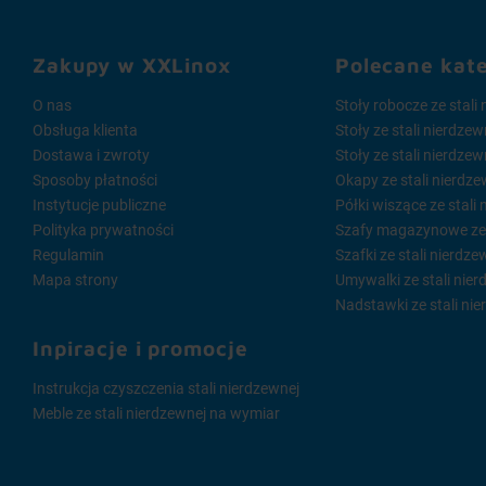
Zakupy w XXLinox
Polecane kat
O nas
Stoły robocze ze stali
Obsługa klienta
Stoły ze stali nierdze
Dostawa i zwroty
Stoły ze stali nierdze
Sposoby płatności
Okapy ze stali nierdze
Instytucje publiczne
Półki wiszące ze stali
Polityka prywatności
Szafy magazynowe ze s
Regulamin
Szafki ze stali nierdze
Mapa strony
Umywalki ze stali nier
Nadstawki ze stali nie
Inpiracje i promocje
Instrukcja czyszczenia stali nierdzewnej
Meble ze stali nierdzewnej na wymiar