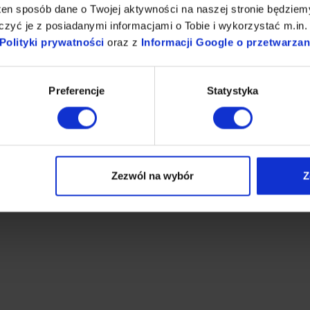
ten sposób dane o Twojej aktywności na naszej stronie będzie
zyć je z posiadanymi informacjami o Tobie i wykorzystać m.in. 
Polityki prywatności
oraz z
Informacji Google o przetwarza
Preferencje
Statystyka
niczne
Baterie lekarskie
Zezwól na wybór
Z
(6)