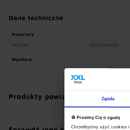
Dane techniczne
Materiały
Materiał
stal nierdzewna
Wymiary
Produkty powiązane
Zgoda
🍪 Prosimy Cię o zgodę
Chcielibyśmy użyć cookies i 
Sprawdź inne kategorie