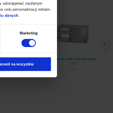
my udostępniać zaufanym
w celu personalizacji reklam.
niu danych
.
Marketing
Okapy
Szafki ze stali nierdzewnej
ezwól na wszystkie
(1082)
(113)