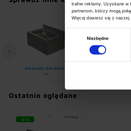
trafne reklamy. Uzyskane w 
partnerom, którzy mogą połąc
Więcej dowiesz się z naszej
Wybór
Niezbędne
zgody
Umywalki bez baterii
Baterie elektro
(12)
(19)
Ostatnio oglądane
Porównaj
-41%