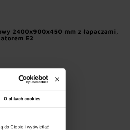
iowy 2400x900x450 mm z łapaczami,
latorem E2
O plikach cookies
ą do Ciebie i wyświetlać