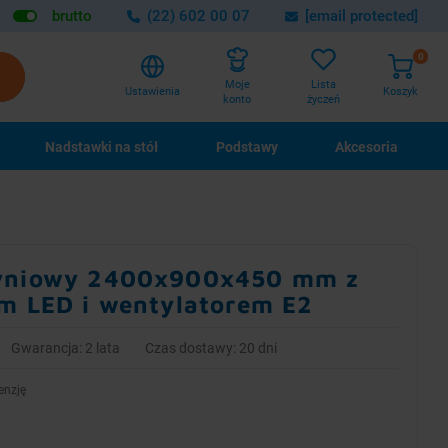
brutto
(22) 602 00 07
[email protected]
0
Lista
Moje
Ustawienia
Koszyk
życzeń
konto
Nadstawki na stół
Podstawy
Akcesoria
rzyniowy 2400x900x450 mm z
em LED i wentylatorem E2
Gwarancja: 2 lata
Czas dostawy: 20 dni
enzję