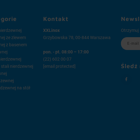
egorie
Kontakt
Newsl
 nierdzewnej
XXLinox
Otrzymuj 
wnej ze zlewem
Grzybowska 78, 00-844 Warszawa
wnej z basenem
wnej
pon. - pt. 08:00 – 17:00
 nierdzewnej
(22) 602 00 07
Śledź
tali nierdzewnej
[email protected]
wnej
dzewnej
rdzewnej na stół