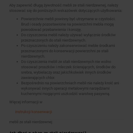
Aby zapewnić długą żywotność mebli ze stali nierdzewnej, należy
stosować się do poniższych wskazówek dotyczących użytkowania:
Powierzchnie mebli powinny być utrzymane w czystości.
Brud i osady pozostawione na powierzchni mebla mogą
powodować przebarwienia i korozję.
Do czyszczenia mebli należy używać wyłącznie środków
przeznaczonych do stali nierdzewnych.
Po czyszczeniu należy zakonserwować meble środkami
przeznaczonymi do konserwacji powierzchni ze stali
nierdzewnych.
Do czyszczenia mebli ze stali nierdzewnych nie wolno
stosować proszków i mleczek ścierających, środków do
srebra, wybielaczy oraz jakichkolwiek innych środków
zawierających chlor.
Bezpośrednio na powierzchniach mebli nie należy kroić ani
wykonywać innych operacji metalowymi narzędziami
kuchennymi mogącymi uszkodzić warstwę pasywną.
Więcej informacji w
instrukcji konserwacji
mebli ze stali nierdzewnej
Jak dbać o okap ze stali nierdzewnej?