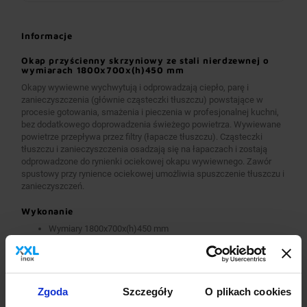
Informacje
Okap przyścienny skrzyniowy ze stali nierdzewnej o
wymiarach 1800x700x(h)450 mm
Okapy wywiewne wychwytują i odprowadzają ciepło, parę i
zanieczyszczenia (głównie cząsteczki tłuszczu) powstające w
procesie gotowania, smażenia i pieczenia w profesjonalnej kuchni,
bez dodatkowego doprowadzenia świeżego powietrza. Wywiewane
powietrze przepływa przez filtry (łapacze tłuszczu). Cząsteczki
tłuszczu i zanieczyszczenia osadzają się na łapaczach i zostają
odprowadzone do rynienki ociekowej okapu wywiewnego. Zawór
spustowy przy rynience ociekowej umożliwia spuszczenie tłuszczu i
zanieczyszczeń.
Wykonanie
Wymiary 1800x700x(h)450 mm
Okapy wykonane są z wysokogatunkowej stali nierdzewnej.
Okapy wywiewne o wymiarach A>2600 mm wykonane są w
wersji łączonej (skręcanej) z dwóch lub więcej przelotowych
modułów.
Okapy wyposażone są w system otworów i zawiesi
Zgoda
Szczegóły
O plikach cookies
umożliwiających montaż.