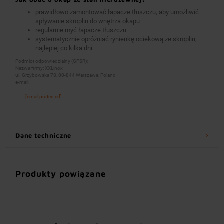
prawidłowo zamontować łapacze tłuszczu, aby umożliwić
spływanie skroplin do wnętrza okapu
regularnie myć łapacze tłuszczu
systematycznie opróżniać rynienkę ociekową ze skroplin,
najlepiej co kilka dni
Podmiot odpowiedzialny (GPSR):
Nazwa firmy: XXLinox
ul. Grzybowska 78, 00-844 Warszawa, Poland
e-mail:
[email protected]
Dane techniczne
Produkty powiązane