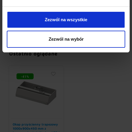
Zezwól na wszystkie
Umywalki bez baterii
Baterie elektroniczne
(12)
(19)
Zezwól na wybór
Ostatnio oglądane
-41%
Okap przyścienny trapezowy
1000x900x450 mm z