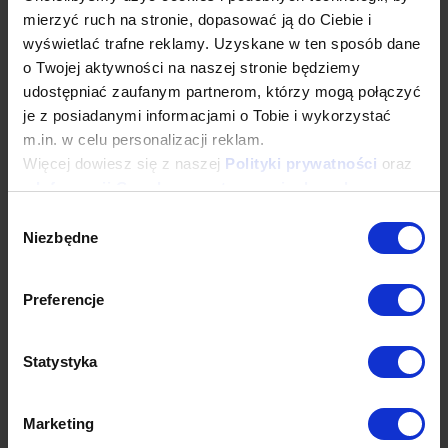
mierzyć ruch na stronie, dopasować ją do Ciebie i
[email protected]
wyświetlać trafne reklamy. Uzyskane w ten sposób dane
o Twojej aktywności na naszej stronie będziemy
udostępniać zaufanym partnerom, którzy mogą połączyć
Dane techniczne
je z posiadanymi informacjami o Tobie i wykorzystać
m.in. w celu personalizacji reklam.
Więcej dowiesz się z naszej
Polityki prywatności
oraz
Produkty powiązane
z
Informacji Google o przetwarzaniu danych
.
Wybór
Niezbędne
zgody
Sprawdź inne kategorie
Preferencje
Statystyka
Marketing