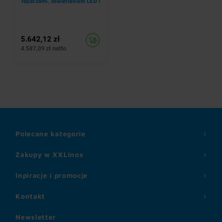
łapaczami, oświetleniem LED i
wentylatorem E1
5.642,12 zł
4.587,09 zł netto
Polecane kategorie
Zakupy w XXLinox
Inpiracje i promocje
Kontakt
Newsletter