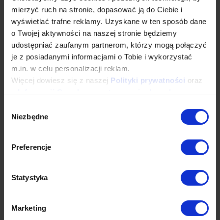
mierzyć ruch na stronie, dopasować ją do Ciebie i
[email protected]
wyświetlać trafne reklamy. Uzyskane w ten sposób dane
o Twojej aktywności na naszej stronie będziemy
udostępniać zaufanym partnerom, którzy mogą połączyć
Dane techniczne
je z posiadanymi informacjami o Tobie i wykorzystać
m.in. w celu personalizacji reklam.
Więcej dowiesz się z naszej
Polityki prywatności
oraz
Produkty powiązane
z
Informacji Google o przetwarzaniu danych
.
Wybór
Niezbędne
zgody
Sprawdź inne kategorie
Preferencje
Statystyka
Marketing