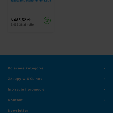
łapaczami, oświetleniem LED i
wentylatorem E2
6.685,52 zł
5.435,38 zł netto
Polecane kategorie
Zakupy w XXLinox
Inpiracje i promocje
Kontakt
Newsletter