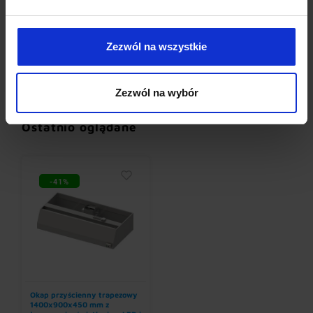
Zezwól na wszystkie
Umywalki bez baterii
Baterie elektroniczne
(12)
(19)
Zezwól na wybór
Ostatnio oglądane
-41%
Okap przyścienny trapezowy
1400x900x450 mm z