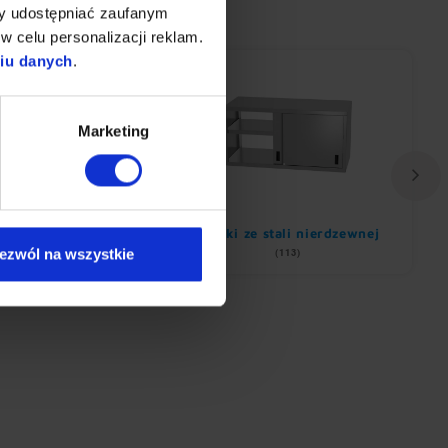
my udostępniać zaufanym
w celu personalizacji reklam.
niu danych
.
Marketing
Okapy
Szafki ze stali nierdzewnej
ezwól na wszystkie
(1082)
(113)