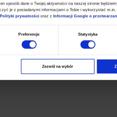
ten sposób dane o Twojej aktywności na naszej stronie będzie
zyć je z posiadanymi informacjami o Tobie i wykorzystać m.in. 
Polityki prywatności
oraz z
Informacji Google o przetwarza
Preferencje
Statystyka
niczne
Baterie lekarskie
Zezwól na wybór
Z
(6)