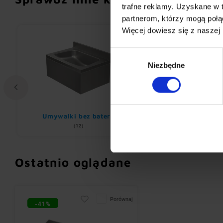
trafne reklamy. Uzyskane w 
partnerom, którzy mogą połąc
Więcej dowiesz się z naszej
Wybór
Niezbędne
zgody
Umywalki bez baterii
Baterie elektro
(12)
(19)
Ostatnio oglądane
Porównaj
-41%