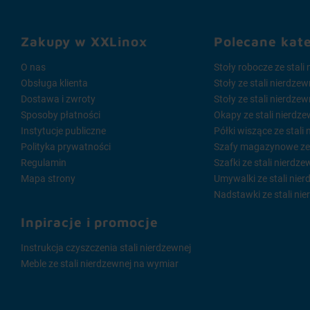
Zakupy w XXLinox
Polecane kat
O nas
Stoły robocze ze stali
Obsługa klienta
Stoły ze stali nierdze
Dostawa i zwroty
Stoły ze stali nierdze
Sposoby płatności
Okapy ze stali nierdze
Instytucje publiczne
Półki wiszące ze stali
Polityka prywatności
Szafy magazynowe ze s
Regulamin
Szafki ze stali nierdze
Mapa strony
Umywalki ze stali nier
Nadstawki ze stali nie
Inpiracje i promocje
Instrukcja czyszczenia stali nierdzewnej
Meble ze stali nierdzewnej na wymiar