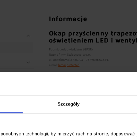
Informacje
Okap przyścienny trapez
oświetleniem LED i wenty
Podmiot odpowiedzialny (GPSR):
Nazwa firmy: Stalgast sp. z o.o.
ul. Ostrobramska 75C, 04-175 Warszawa, PL
e-mail:
[email protected]
Szczegóły
podobnych technologii, by mierzyć ruch na stronie, dopasować j