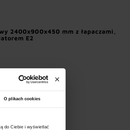
owy 2400x900x450 mm z łapaczami,
latorem E2
O plikach cookies
ą do Ciebie i wyświetlać