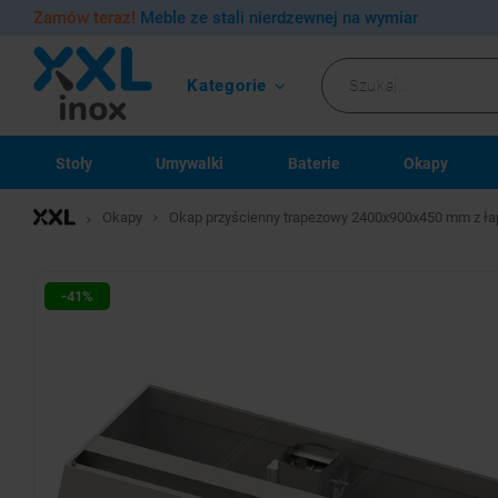
Zamów teraz!
Meble ze stali nierdzewnej na wymiar
Kategorie
Stoły
Umywalki
Baterie
Okapy
Okapy
Okap przyścienny trapezowy 2400x900x450 mm z łap
-41%