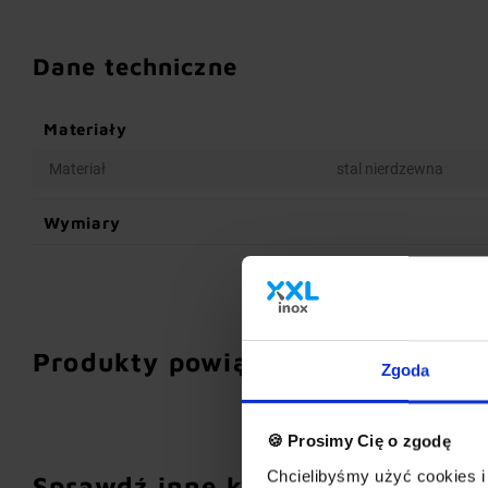
Dane techniczne
Materiały
Materiał
stal nierdzewna
Wymiary
Produkty powiązane
Zgoda
🍪 Prosimy Cię o zgodę
Chcielibyśmy użyć cookies i 
Sprawdź inne kategorie