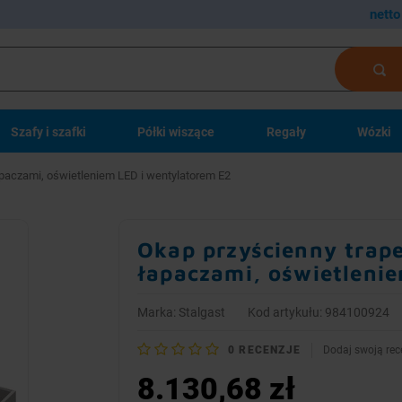
netto
Szafy i szafki
Półki wiszące
Regały
Wózki
aczami, oświetleniem LED i wentylatorem E2
Okap przyścienny tr
łapaczami, oświetleni
Marka:
Stalgast
Kod artykułu: 984100924
0
RECENZJE
Dodaj swoją rec
8.130,68 zł