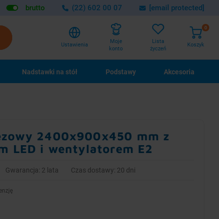
brutto
(22) 602 00 07
[email protected]
0
Lista
Moje
Ustawienia
Koszyk
życzeń
konto
Nadstawki na stół
Podstawy
Akcesoria
apezowy 2400x900x450 mm z
em LED i wentylatorem E2
Gwarancja: 2 lata
Czas dostawy: 20 dni
enzję