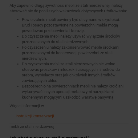
Aby zapewnić długą żywotność mebli ze stali nierdzewnej, należy
stosować się do poniższych wskazówek dotyczących użytkowania:
Powierzchnie mebli powinny być utrzymane w czystości.
Brud i osady pozostawione na powierzchni mebla mogą
powodować przebarwienia i korozję.
Do czyszczenia mebli należy używać wyłącznie środków
przeznaczonych do stali nierdzewnych.
Po czyszczeniu należy zakonserwować meble środkami
przeznaczonymi do konserwacji powierzchni ze stali
nierdzewnych.
Do czyszczenia mebli ze stali nierdzewnych nie wolno
stosować proszków i mleczek ścierających, środków do
srebra, wybielaczy oraz jakichkolwiek innych środków
zawierających chlor.
Bezpośrednio na powierzchniach mebli nie należy kroić ani
wykonywać innych operacji metalowymi narzędziami
kuchennymi mogącymi uszkodzić warstwę pasywną.
Więcej informacji w
instrukcji konserwacji
mebli ze stali nierdzewnej
Jak dbać o okap ze stali nierdzewnej?