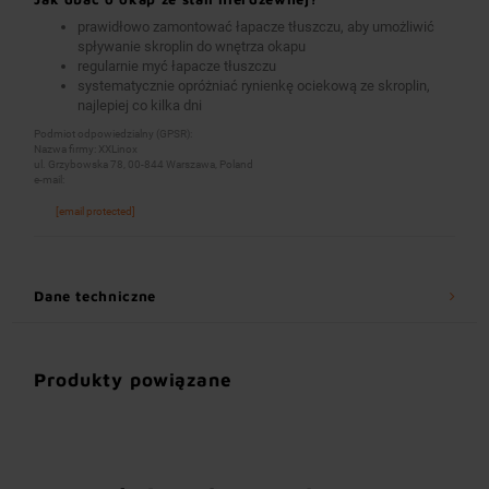
prawidłowo zamontować łapacze tłuszczu, aby umożliwić
spływanie skroplin do wnętrza okapu
regularnie myć łapacze tłuszczu
systematycznie opróżniać rynienkę ociekową ze skroplin,
najlepiej co kilka dni
Podmiot odpowiedzialny (GPSR):
Nazwa firmy: XXLinox
ul. Grzybowska 78, 00-844 Warszawa, Poland
e-mail:
[email protected]
Dane techniczne
Produkty powiązane