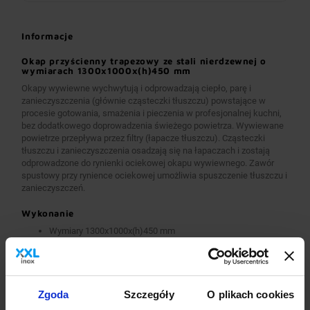
Informacje
Okap przyścienny trapezowy ze stali nierdzewnej o
wymiarach 1300x1000x(h)450 mm
Okapy wywiewne wychwytują i odprowadzają ciepło, parę i
zanieczyszczenia (głównie cząsteczki tłuszczu) powstające w
procesie gotowania, smażenia i pieczenia w profesjonalnej kuchni,
bez dodatkowego doprowadzenia świeżego powietrza. Wywiewane
powietrze przepływa przez filtry (łapacze tłuszczu). Cząsteczki
tłuszczu i zanieczyszczenia osadzają się na łapaczach i zostają
odprowadzone do rynienki ociekowej okapu wywiewnego. Zawór
spustowy przy rynience ociekowej umożliwia spuszczenie tłuszczu i
zanieczyszczeń.
Wykonanie
Wymiary 1300x1000x(h)450 mm
Okapy wykonane są z wysokogatunkowej stali nierdzewnej.
Okapy wywiewne o wymiarach A>2600 mm wykonane są w
wersji łączonej (skręcanej) z dwóch lub więcej przelotowych
modułów.
Okapy wyposażone są w system otworów i zawiesi
Zgoda
Szczegóły
O plikach cookies
umożliwiających montaż.