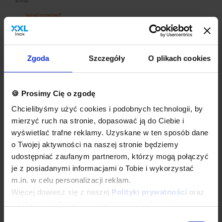
e-mail:
[email protected]
Dane techniczne
Zgoda
Szczegóły
O plikach cookies
Kup w zestawie
🍪 Prosimy Cię o zgodę
Chcielibyśmy użyć cookies i podobnych technologii, by
mierzyć ruch na stronie, dopasować ją do Ciebie i
wyświetlać trafne reklamy. Uzyskane w ten sposób dane
o Twojej aktywności na naszej stronie będziemy
udostępniać zaufanym partnerom, którzy mogą połączyć
je z posiadanymi informacjami o Tobie i wykorzystać
m.in. w celu personalizacji reklam.
Umywalka 500x350x(h)220 mm ze stojącą baterią + Ręczniki
Więcej dowiesz się z naszej
Polityki prywatności
oraz
kuchenne | 2 szt. + Dyspenser papieru | 43,5x34,5x(H)34cm
z
Informacji Google o przetwarzaniu danych
.
1.852,10 zł
BRAK W MAGAZYNIE
Wybór