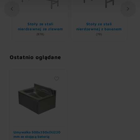
li
Stoły ze stali
Stoły ze stali
S
nierdzewnej ze zlewem
nierdzewnej z basenem
(970)
(70)
Ostatnio oglądane
Umywalka 500x350x(h)220
mm ze stojącą baterią