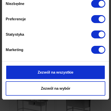
Niezbędne
zgody
Dodaj do koszyka
Preferencje
Statystyka
Produkty powiązane
Marketing
Sprawdź inne kategorie
Zezwól na wszystkie
Zezwól na wybór