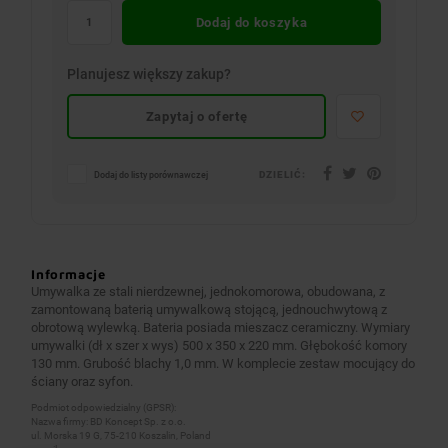
Dodaj do koszyka
Planujesz większy zakup?
Zapytaj o ofertę
DZIELIĆ:
Dodaj do listy porównawczej
Informacje
Umywalka ze stali nierdzewnej, jednokomorowa, obudowana, z
zamontowaną baterią umywalkową stojącą, jednouchwytową z
obrotową wylewką. Bateria posiada mieszacz ceramiczny. Wymiary
umywalki (dł x szer x wys) 500 x 350 x 220 mm. Głębokość komory
130 mm. Grubość blachy 1,0 mm. W komplecie zestaw mocujący do
ściany oraz syfon.
Podmiot odpowiedzialny (GPSR):
Nazwa firmy: BD Koncept Sp. z o.o.
ul. Morska 19 G, 75-210 Koszalin, Poland