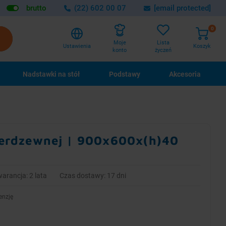
brutto
(22) 602 00 07
[email protected]
0
Lista
Moje
Ustawienia
Koszyk
życzeń
konto
Nadstawki na stół
Podstawy
Akcesoria
nierdzewnej | 900x600x(h)40
arancja: 2 lata
Czas dostawy: 17 dni
enzję