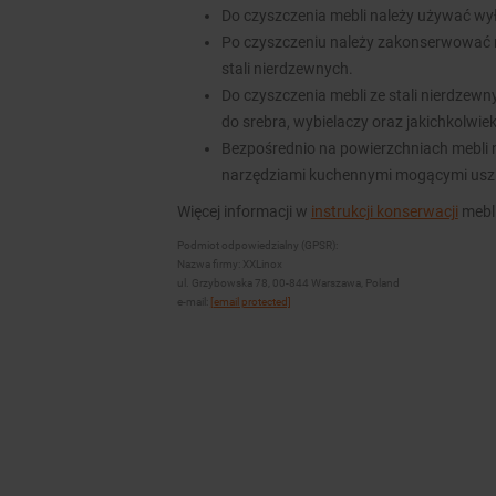
Do czyszczenia mebli należy używać wy
Po czyszczeniu należy zakonserwować 
stali nierdzewnych.
Do czyszczenia mebli ze stali nierdzew
do srebra, wybielaczy oraz jakichkolwie
Bezpośrednio na powierzchniach mebli n
narzędziami kuchennymi mogącymi usz
Więcej informacji w
instrukcji konserwacji
mebli
Podmiot odpowiedzialny (GPSR):
Nazwa firmy: XXLinox
ul. Grzybowska 78, 00-844 Warszawa, Poland
e-mail:
[email protected]