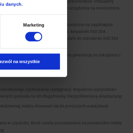
wykwalifikowanych i doświadczonych pracowników. Pracujemy
niu danych
.
wych i krajowych marek. Wszystkie urządzenia są nowoczesne,
ykonania wyrobów.
i nierdzewnej AISI 430, a elementy narażone na najsilniejsze
Marketing
 wykonujemy ze stali nierdzewnej tzw. kwasówki AISI 304.
ości wykonane z tego materiału, dopłaty do standardu AISI 304
atego w standardzie oferujemy 2-letnią gwarancję na zakupione u
ezwól na wszystkie
rawidłowego użytkowania i pielęgnacji. Regularne czyszczenie i
zewnych pozwala na ich długotrwałą i bezproblemową eksploatację.
nierdzewnej, należy stosować się do poniższych wskazówek
ane w czystości. Brud i osady pozostawione na powierzchni mebla
ję.