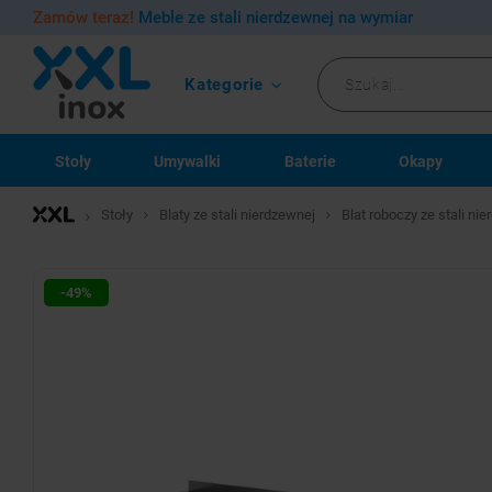
Zamów teraz!
Meble ze stali nierdzewnej na wymiar
Kategorie
Stoły
Umywalki
Baterie
Okapy
Stoły
Blaty ze stali nierdzewnej
Blat roboczy ze stali n
-49%