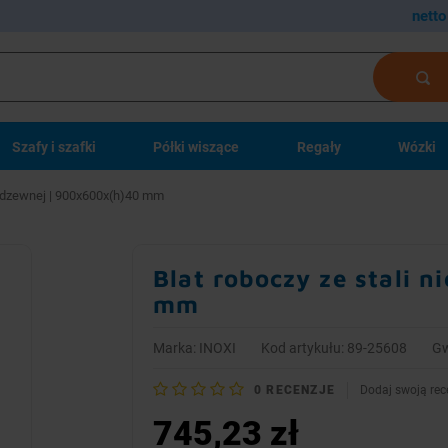
netto
Szafy i szafki
Półki wiszące
Regały
Wózki
ierdzewnej | 900x600x(h)40 mm
Blat roboczy ze stali 
mm
Marka:
INOXI
Kod artykułu: 89-25608
Gw
0
RECENZJE
Dodaj swoją rec
745,23 zł