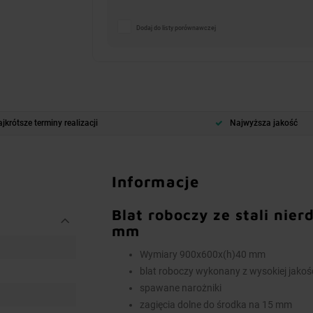
Dodaj do listy porównawczej
jkrótsze terminy realizacji
Najwyższa jakość
Informacje
Blat roboczy ze stali ni
mm
Wymiary 900x600x(h)40 mm
blat roboczy wykonany z wysokiej jakośc
spawane narożniki
zagięcia dolne do środka na 15 mm