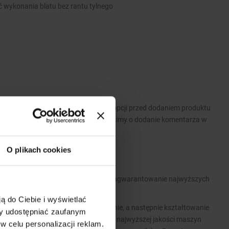
ć wykonania blatu bez rantu tylnego
 Prosimy o wybranie odpowiednich opcji przed dodaniem produktu
wymagań dotyczących produktu prosimy o dodanie komentarza w
O plikach cookies
 park maszynowy pozwalają nam na zagwarantowanie najwyższych
związań konstrukcyjnych.
ą do Ciebie i wyświetlać
ofili, poprzez gilotynowanie, wykrawanie, a następnie kształtowanie
my udostępniać zaufanym
ie realizowana jest z pomocą naszych najwyższej jakości maszyn
w celu personalizacji reklam.