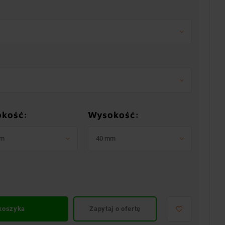
okość:
Wysokość:
mm
40 mm
 koszyka
Zapytaj o ofertę