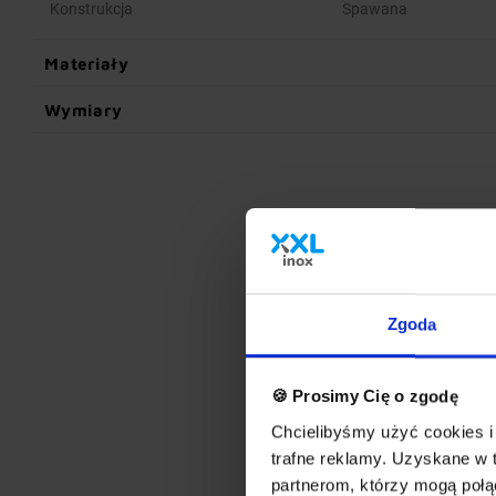
Konstrukcja
Spawana
Materiały
Wymiary
Zgoda
🍪 Prosimy Cię o zgodę
Chcielibyśmy użyć cookies i 
trafne reklamy. Uzyskane w 
partnerom, którzy mogą połąc