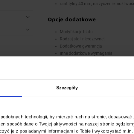
rant tylny 40 mm, na życzenie możliwoś
Opcje dodatkowe
Modyfikacje blatu
Rodzaj stali nierdzewnej
Dodatkowa gwarancja
Inne dodatkowe wymagania
Wyposażenie dodatkowe dostępne za dopłatą.
do koszyka. W przypadku niestandardowych 
polu Dodatkowe wymagania.
Szczegóły
Najwyższa jakość wykonania
Wieloletnie doświadczenie oraz nowoczesny
standardów produkcji, oraz innowacyjnych ro
podobnych technologii, by mierzyć ruch na stronie, dopasować j
Całość procesu produkcji od ciecia blachy i pr
ten sposób dane o Twojej aktywności na naszej stronie będzie
materiałów oraz łączenie i finalne wykończen
zyć je z posiadanymi informacjami o Tobie i wykorzystać m.in. 