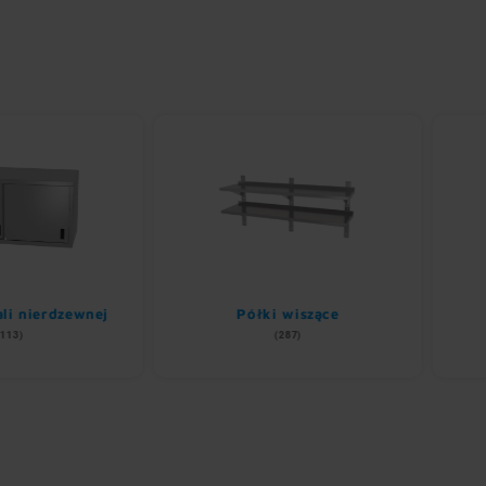
erdzewnej
Półki wiszące
Rega
(287)