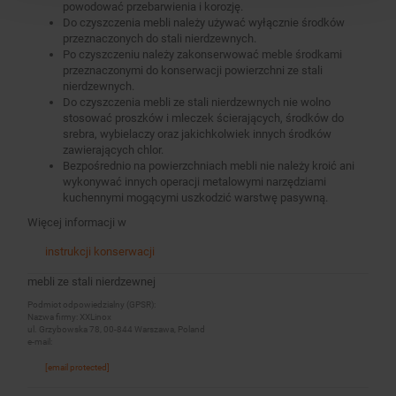
powodować przebarwienia i korozję.
Do czyszczenia mebli należy używać wyłącznie środków
przeznaczonych do stali nierdzewnych.
Po czyszczeniu należy zakonserwować meble środkami
przeznaczonymi do konserwacji powierzchni ze stali
nierdzewnych.
Do czyszczenia mebli ze stali nierdzewnych nie wolno
stosować proszków i mleczek ścierających, środków do
srebra, wybielaczy oraz jakichkolwiek innych środków
zawierających chlor.
Bezpośrednio na powierzchniach mebli nie należy kroić ani
wykonywać innych operacji metalowymi narzędziami
kuchennymi mogącymi uszkodzić warstwę pasywną.
Więcej informacji w
instrukcji konserwacji
mebli ze stali nierdzewnej
Podmiot odpowiedzialny (GPSR):
Nazwa firmy: XXLinox
ul. Grzybowska 78, 00-844 Warszawa, Poland
e-mail:
[email protected]