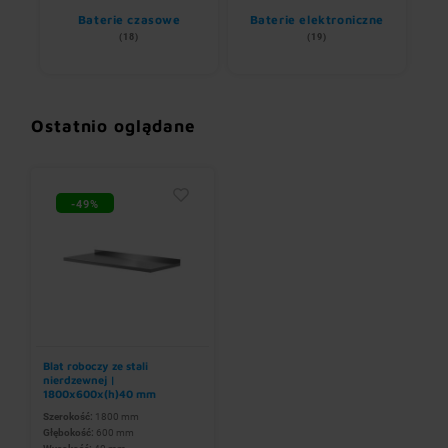
Baterie czasowe
Baterie elektroniczne
wem
(18)
(19)
Ostatnio oglądane
-49%
Blat roboczy ze stali
nierdzewnej |
1800x600x(h)40 mm
Szerokość:
1800 mm
Głębokość:
600 mm