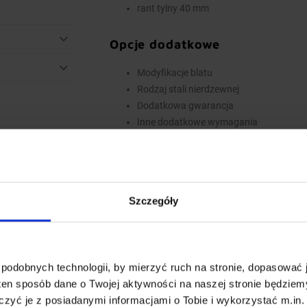
rant tylny 40 mm
Opcje dodatkowe
Modyfikacje blatu
Rodzaj stali nierdzewnej
Dodatkowa gwarancja
Inne dodatkowe wymagania
Wyposażenie dodatkowe dostępne za dopłatą.
do koszyka. W przypadku niestandardowych 
polu Dodatkowe wymagania.
Szczegóły
Najwyższa jakość wykonania
Wieloletnie doświadczenie oraz nowoczesny
standardów produkcji, oraz innowacyjnych ro
podobnych technologii, by mierzyć ruch na stronie, dopasować j
Całość procesu produkcji od ciecia blachy i pr
ten sposób dane o Twojej aktywności na naszej stronie będzie
materiałów oraz łączenie i finalne wykończen
zyć je z posiadanymi informacjami o Tobie i wykorzystać m.in. 