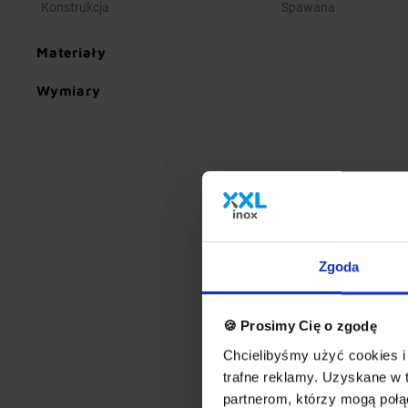
Konstrukcja
Spawana
Materiały
Wymiary
Zgoda
🍪 Prosimy Cię o zgodę
Chcielibyśmy użyć cookies i 
trafne reklamy. Uzyskane w 
partnerom, którzy mogą połąc