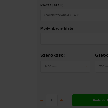
Rodzaj stali:
Stal nierdzewna AISI 403
Modyfikacje blatu:
Szerokość:
Głęb
1400 mm
700 
Dodaj do