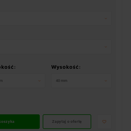
okość:
Wysokość:
mm
40 mm
 koszyka
Zapytaj o ofertę