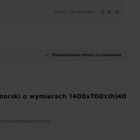
POLEĆ TEN PRODUKT:
Niestandardowe wymiary na zamówienie
j morski o wymiarach 1400x700x(h)40
stali nierdzewnej AISI 430