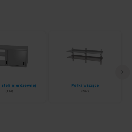
e stali nierdzewnej
Półki wiszące
(113)
(287)