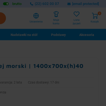
brutto
(22) 602 00 07
[email protected]
0
Lista
Moje
Ustawienia
Koszyk
życzeń
konto
Nadstawki na stół
Podstawy
Akcesoria
nej morski | 1400x700x(h)40
arancja: 2 lata
Czas dostawy: 17 dni
enzję