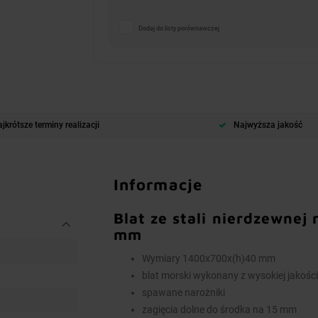
Dodaj do listy porównawczej
jkrótsze terminy realizacji
Najwyższa jakość
Informacje
Blat ze stali nierdzewne
mm
Wymiary 1400x700x(h)40 mm
blat morski wykonany z wysokiej jakości 
spawane narożniki
zagięcia dolne do środka na 15 mm