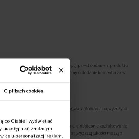
 Prosimy o wybranie odpowiednich opcji przed dodaniem produktu
wymagań dotyczących produktu prosimy o dodanie komentarza w
O plikach cookies
 park maszynowy pozwalają nam na zagwarantowanie najwyższych
związań konstrukcyjnych.
ą do Ciebie i wyświetlać
ofili, poprzez gilotynowanie, wykrawanie, a następnie kształtowanie
my udostępniać zaufanym
ie realizowana jest z pomocą naszych najwyższej jakości maszyn
w celu personalizacji reklam.