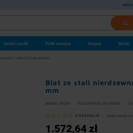
netto
Szafy i szafki
Półki wiszące
Regały
Wózki
ej morski | 1400x700x(h)40 mm
Blat ze stali nierdzew
mm
Marka:
INOXI
Kod artykułu: 89-56481
Gw
0
RECENZJE
Dodaj swoją rec
1.572,64 zł