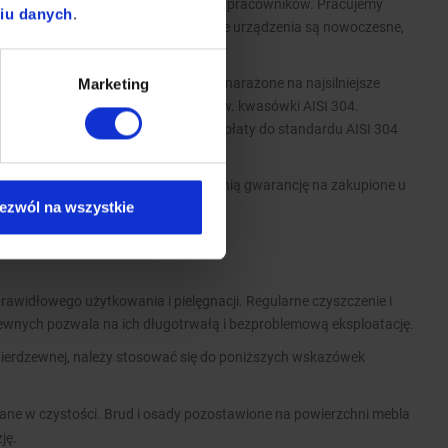
wykwalifikowanych i doświadczonych pracowników. Pracujemy
niu danych
.
wych i krajowych marek. Wszystkie urządzenia są nowoczesne,
ykonania wyrobów.
i nierdzewnej AISI 430, a elementy narażone na najsilniejsze
Marketing
 wykonujemy ze stali nierdzewnej tzw. kwasówki AISI 304.
ości wykonane z tego materiału, dopłaty do standardu AISI 304
atego w standardzie oferujemy 2-letnią gwarancję na zakupione u
ezwól na wszystkie
rawidłowego użytkowania i pielęgnacji. Regularne czyszczenie i
zewnych pozwala na ich długotrwałą i bezproblemową eksploatację.
nierdzewnej, należy stosować się do poniższych wskazówek
ane w czystości. Brud i osady pozostawione na powierzchni mebla
ję.