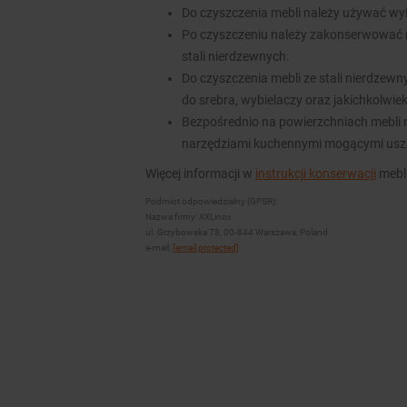
Do czyszczenia mebli należy używać wy
Po czyszczeniu należy zakonserwować 
stali nierdzewnych.
Do czyszczenia mebli ze stali nierdzew
do srebra, wybielaczy oraz jakichkolwie
Bezpośrednio na powierzchniach mebli n
narzędziami kuchennymi mogącymi usz
Więcej informacji w
instrukcji konserwacji
mebli
Podmiot odpowiedzialny (GPSR):
Nazwa firmy: XXLinox
ul. Grzybowska 78, 00-844 Warszawa, Poland
e-mail:
[email protected]