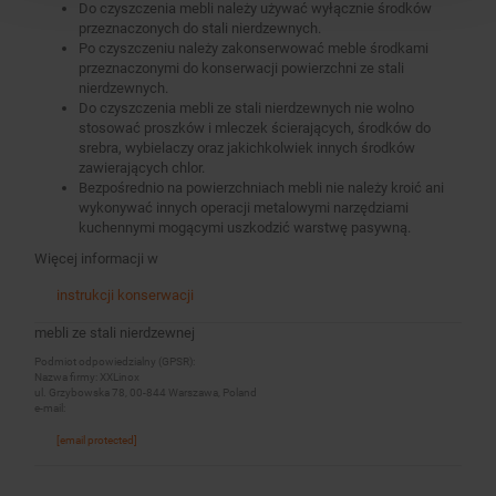
Do czyszczenia mebli należy używać wyłącznie środków
przeznaczonych do stali nierdzewnych.
Po czyszczeniu należy zakonserwować meble środkami
przeznaczonymi do konserwacji powierzchni ze stali
nierdzewnych.
Do czyszczenia mebli ze stali nierdzewnych nie wolno
stosować proszków i mleczek ścierających, środków do
srebra, wybielaczy oraz jakichkolwiek innych środków
zawierających chlor.
Bezpośrednio na powierzchniach mebli nie należy kroić ani
wykonywać innych operacji metalowymi narzędziami
kuchennymi mogącymi uszkodzić warstwę pasywną.
Więcej informacji w
instrukcji konserwacji
mebli ze stali nierdzewnej
Podmiot odpowiedzialny (GPSR):
Nazwa firmy: XXLinox
ul. Grzybowska 78, 00-844 Warszawa, Poland
e-mail:
[email protected]