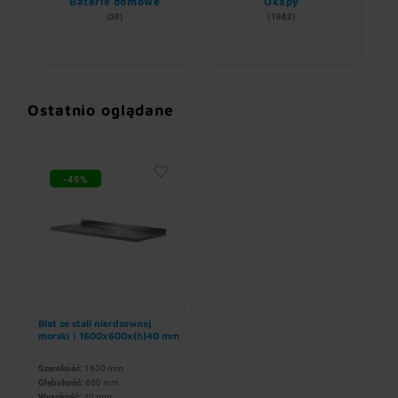
ii
Baterie domowe
Okapy
S
(30)
(1082)
Ostatnio oglądane
-49%
Blat ze stali nierdzewnej
morski | 1600x600x(h)40 mm
Szerokość:
1600 mm
Głębokość:
600 mm
Wysokość:
40 mm