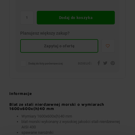
Dodaj do koszyka
Planujesz większy zakup?
Zapytaj o ofertę
DZIELIĆ:
Dodaj do listy porównawczej
Informacje
Blat ze stali nierdzewnej morski o wymiarach
1600x600x(h)40 mm
Wymiary 1600x600x(h)40 mm
blat morski wykonany z wysokiej jakości stali nierdzewnej
AISI 430
spawane narożniki