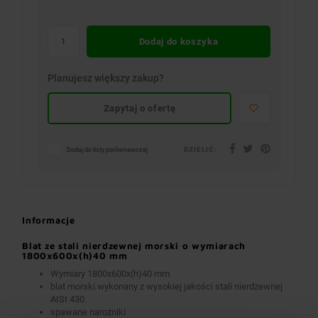
Dodaj do koszyka
Planujesz większy zakup?
Zapytaj o ofertę
DZIELIĆ:
Dodaj do listy porównawczej
Informacje
Blat ze stali nierdzewnej morski o wymiarach
1800x600x(h)40 mm
Wymiary 1800x600x(h)40 mm
blat morski wykonany z wysokiej jakości stali nierdzewnej
AISI 430
spawane narożniki