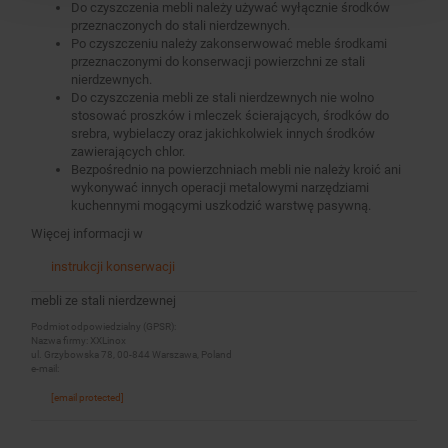
Do czyszczenia mebli należy używać wyłącznie środków
przeznaczonych do stali nierdzewnych.
Po czyszczeniu należy zakonserwować meble środkami
przeznaczonymi do konserwacji powierzchni ze stali
nierdzewnych.
Do czyszczenia mebli ze stali nierdzewnych nie wolno
stosować proszków i mleczek ścierających, środków do
srebra, wybielaczy oraz jakichkolwiek innych środków
zawierających chlor.
Bezpośrednio na powierzchniach mebli nie należy kroić ani
wykonywać innych operacji metalowymi narzędziami
kuchennymi mogącymi uszkodzić warstwę pasywną.
Więcej informacji w
instrukcji konserwacji
mebli ze stali nierdzewnej
Podmiot odpowiedzialny (GPSR):
Nazwa firmy: XXLinox
ul. Grzybowska 78, 00-844 Warszawa, Poland
e-mail:
[email protected]