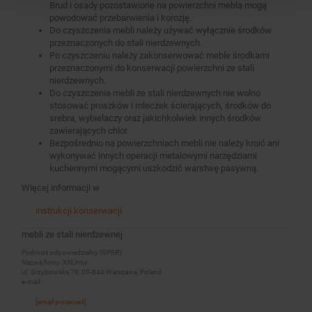
Brud i osady pozostawione na powierzchni mebla mogą
powodować przebarwienia i korozję.
Do czyszczenia mebli należy używać wyłącznie środków
przeznaczonych do stali nierdzewnych.
Po czyszczeniu należy zakonserwować meble środkami
przeznaczonymi do konserwacji powierzchni ze stali
nierdzewnych.
Do czyszczenia mebli ze stali nierdzewnych nie wolno
stosować proszków i mleczek ścierających, środków do
srebra, wybielaczy oraz jakichkolwiek innych środków
zawierających chlor.
Bezpośrednio na powierzchniach mebli nie należy kroić ani
wykonywać innych operacji metalowymi narzędziami
kuchennymi mogącymi uszkodzić warstwę pasywną.
Więcej informacji w
instrukcji konserwacji
mebli ze stali nierdzewnej
Podmiot odpowiedzialny (GPSR):
Nazwa firmy: XXLinox
ul. Grzybowska 78, 00-844 Warszawa, Poland
e-mail:
[email protected]