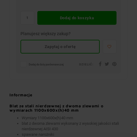
Dodaj do koszyka
Planujesz większy zakup?
Zapytaj o ofertę
DZIELIĆ:
Dodaj do listy porównawczej
Informacje
Blat ze stali nierdzewnej z dwoma zlewami o
wymiarach 1100x600x(h)40 mm
Wymiary 1100x600x(h)40 mm
blat z dwoma zlewami wykonany z wysokiej jakości stali
nierdzewnej AISI 430
spawane narożniki