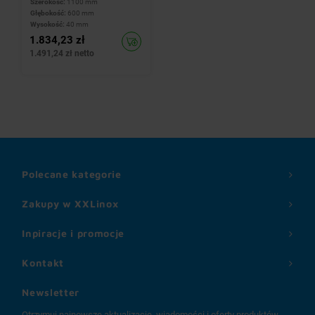
Szerokość:
1100 mm
Głębokość:
600 mm
Wysokość:
40 mm
1.834,23 zł
1.491,24 zł netto
Polecane kategorie
Zakupy w XXLinox
Inpiracje i promocje
Kontakt
Newsletter
Otrzymuj najnowsze aktualizacje, wiadomości i oferty produktów