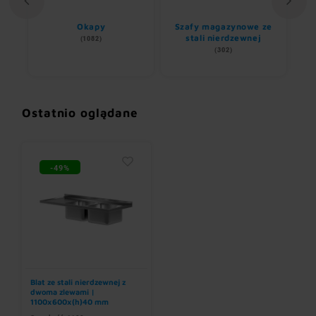
ii
Okapy
Szafy magazynowe ze
stali nierdzewnej
(1082)
(302)
Ostatnio oglądane
-49%
Blat ze stali nierdzewnej z
dwoma zlewami |
1100x600x(h)40 mm