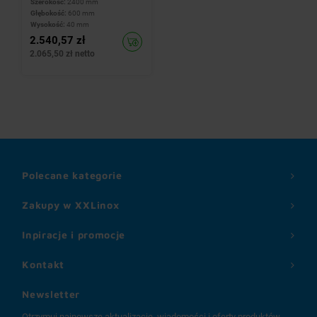
Szerokość:
2400 mm
Głębokość:
600 mm
Wysokość:
40 mm
2.540,57 zł
2.065,50 zł netto
Polecane kategorie
Zakupy w XXLinox
Inpiracje i promocje
Kontakt
Newsletter
Otrzymuj najnowsze aktualizacje, wiadomości i oferty produktów