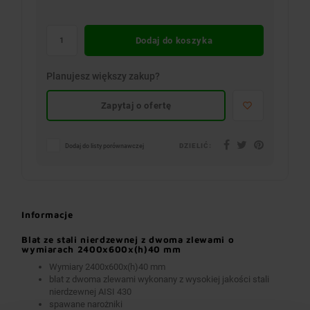
Dodaj do koszyka
Planujesz większy zakup?
Zapytaj o ofertę
DZIELIĆ:
Dodaj do listy porównawczej
Informacje
Blat ze stali nierdzewnej z dwoma zlewami o
wymiarach 2400x600x(h)40 mm
Wymiary 2400x600x(h)40 mm
blat z dwoma zlewami wykonany z wysokiej jakości stali
nierdzewnej AISI 430
spawane narożniki