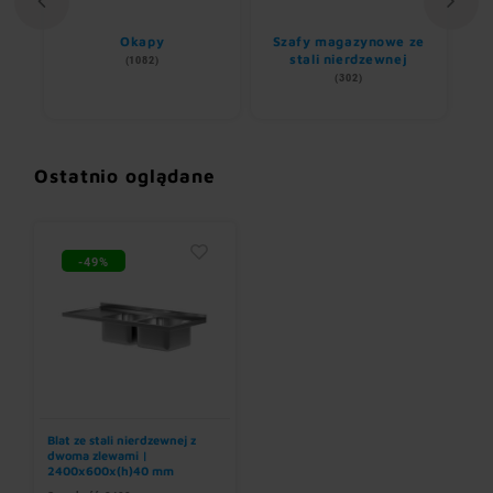
ii
Okapy
Szafy magazynowe ze
stali nierdzewnej
(1082)
(302)
Ostatnio oglądane
-49%
Blat ze stali nierdzewnej z
dwoma zlewami |
2400x600x(h)40 mm