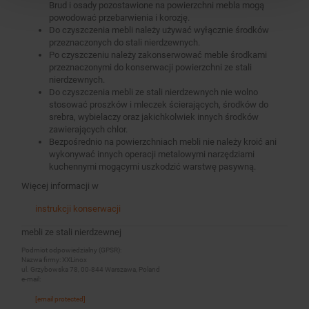
Brud i osady pozostawione na powierzchni mebla mogą
powodować przebarwienia i korozję.
Do czyszczenia mebli należy używać wyłącznie środków
przeznaczonych do stali nierdzewnych.
Po czyszczeniu należy zakonserwować meble środkami
przeznaczonymi do konserwacji powierzchni ze stali
nierdzewnych.
Do czyszczenia mebli ze stali nierdzewnych nie wolno
stosować proszków i mleczek ścierających, środków do
srebra, wybielaczy oraz jakichkolwiek innych środków
zawierających chlor.
Bezpośrednio na powierzchniach mebli nie należy kroić ani
wykonywać innych operacji metalowymi narzędziami
kuchennymi mogącymi uszkodzić warstwę pasywną.
Więcej informacji w
instrukcji konserwacji
mebli ze stali nierdzewnej
Podmiot odpowiedzialny (GPSR):
Nazwa firmy: XXLinox
ul. Grzybowska 78, 00-844 Warszawa, Poland
e-mail:
[email protected]