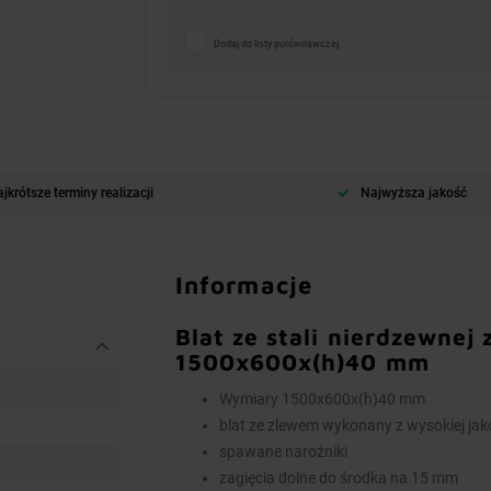
Dodaj do listy porównawczej
jkrótsze terminy realizacji
Najwyższa jakość
Informacje
Blat ze stali nierdzewnej
1500x600x(h)40 mm
Wymiary 1500x600x(h)40 mm
blat ze zlewem wykonany z wysokiej jako
spawane narożniki
zagięcia dolne do środka na 15 mm