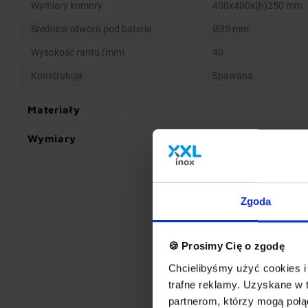
Wymiary komory
400x400x(h)250 mm
Średnica otworu pod baterie
Ø35 mm
Wysokość rantu (mm)
40
Konstrukcja
Spawana
Materiały
Wymiary
Zgoda
🍪 Prosimy Cię o zgodę
Chcielibyśmy użyć cookies i 
trafne reklamy. Uzyskane w 
partnerom, którzy mogą połąc