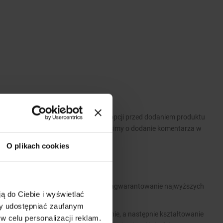
 Prosimy o wybranie odpowiednich opcji przed dodaniem produktu
wymagań dotyczących produktu prosimy o dodanie komentarza w
O plikach cookies
 park maszynowy pozwalają nam na zagwarantowanie najwyższych
ą do Ciebie i wyświetlać
związań konstrukcyjnych.
my udostępniać zaufanym
ofili, poprzez gilotynowanie, wykrawanie, a następnie kształtowanie
w celu personalizacji reklam.