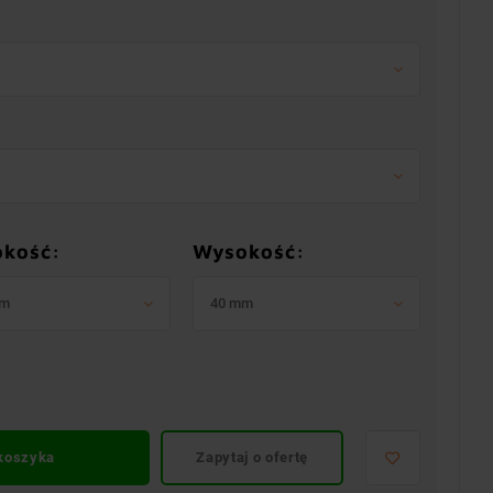
okość:
Wysokość:
mm
40 mm
 koszyka
Zapytaj o ofertę