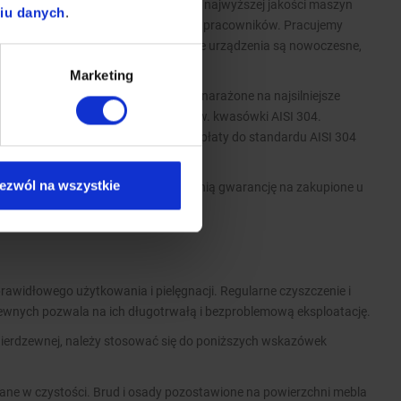
ie realizowana jest z pomocą naszych najwyższej jakości maszyn
niu danych
.
wykwalifikowanych i doświadczonych pracowników. Pracujemy
wych i krajowych marek. Wszystkie urządzenia są nowoczesne,
ykonania wyrobów.
Marketing
i nierdzewnej AISI 430, a elementy narażone na najsilniejsze
 wykonujemy ze stali nierdzewnej tzw. kwasówki AISI 304.
ości wykonane z tego materiału, dopłaty do standardu AISI 304
ezwól na wszystkie
atego w standardzie oferujemy 2-letnią gwarancję na zakupione u
rawidłowego użytkowania i pielęgnacji. Regularne czyszczenie i
zewnych pozwala na ich długotrwałą i bezproblemową eksploatację.
nierdzewnej, należy stosować się do poniższych wskazówek
ane w czystości. Brud i osady pozostawione na powierzchni mebla