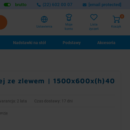
brutto
(22) 602 00 07
[email protected]
0
Lista
Moje
Ustawienia
Koszyk
życzeń
konto
Nadstawki na stół
Podstawy
Akcesoria
nej ze zlewem | 1500x600x(h)40
arancja: 2 lata
Czas dostawy: 17 dni
enzję