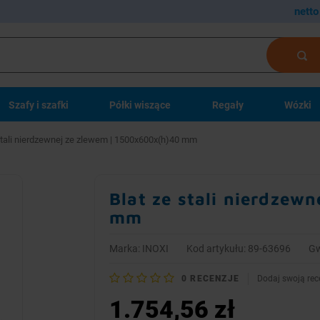
netto
Szafy i szafki
Półki wiszące
Regały
Wózki
stali nierdzewnej ze zlewem | 1500x600x(h)40 mm
Blat ze stali nierdzew
mm
Marka:
INOXI
Kod artykułu: 89-63696
Gw
0
RECENZJE
Dodaj swoją rec
1.754,56 zł