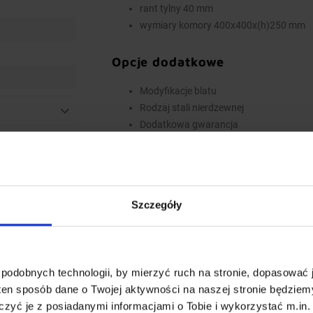
rant tylny 40 mm
wymiary komory 400x400x(h)250 mm
Opcje dodatkowe
Modyfikacje blatu
Rodzaj stali nierdzewnej
Dodatkowa gwarancja
Inne dodatkowe wymagania
Wyposażenie dodatkowe dostępne za dopłatą.
do koszyka. W przypadku niestandardowych 
polu Dodatkowe wymagania.
Szczegóły
Najwyższa jakość wykonania
Wieloletnie doświadczenie oraz nowoczesny
podobnych technologii, by mierzyć ruch na stronie, dopasować j
standardów produkcji, oraz innowacyjnych ro
ten sposób dane o Twojej aktywności na naszej stronie będzie
Całość procesu produkcji od ciecia blachy i pr
zyć je z posiadanymi informacjami o Tobie i wykorzystać m.in. 