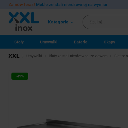
Zamów teraz!
Meble ze stali nierdzewnej na wymiar
Kategorie
Stoły
Umywalki
Baterie
Okapy
Umywalki
Blaty ze stali nierdzewnej ze zlewem
Blat ze 
-49%