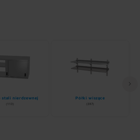
e stali nierdzewnej
Półki wiszące
(113)
(287)