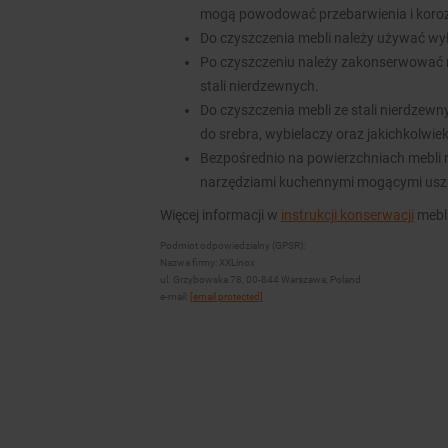
mogą powodować przebarwienia i koroz
Do czyszczenia mebli należy używać wy
Po czyszczeniu należy zakonserwować 
stali nierdzewnych.
Do czyszczenia mebli ze stali nierdzew
do srebra, wybielaczy oraz jakichkolwie
Bezpośrednio na powierzchniach mebli n
narzędziami kuchennymi mogącymi usz
Więcej informacji w
instrukcji konserwacji
mebli
Podmiot odpowiedzialny (GPSR):
Nazwa firmy: XXLinox
ul. Grzybowska 78, 00-844 Warszawa, Poland
e-mail:
[email protected]