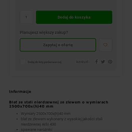
Dodaj do koszyka
Planujesz większy zakup?
Zapytaj o ofertę
DZIELIĆ:
Dodaj do listy porównawczej
Informacje
Blat ze stali nierdzewnej ze zlewem o wymiarach
2500x700x(h)40 mm
Wymiary 2500x700x(h)40 mm
blat ze zlewem wykonany z wysokiej jakości stali
nierdzewnej AISI 430
spawane narożniki