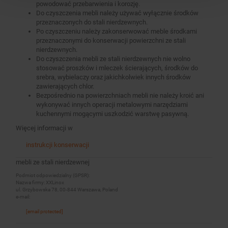
powodować przebarwienia i korozję.
Do czyszczenia mebli należy używać wyłącznie środków
przeznaczonych do stali nierdzewnych.
Po czyszczeniu należy zakonserwować meble środkami
przeznaczonymi do konserwacji powierzchni ze stali
nierdzewnych.
Do czyszczenia mebli ze stali nierdzewnych nie wolno
stosować proszków i mleczek ścierających, środków do
srebra, wybielaczy oraz jakichkolwiek innych środków
zawierających chlor.
Bezpośrednio na powierzchniach mebli nie należy kroić ani
wykonywać innych operacji metalowymi narzędziami
kuchennymi mogącymi uszkodzić warstwę pasywną.
Więcej informacji w
instrukcji konserwacji
mebli ze stali nierdzewnej
Podmiot odpowiedzialny (GPSR):
Nazwa firmy: XXLinox
ul. Grzybowska 78, 00-844 Warszawa, Poland
e-mail:
[email protected]