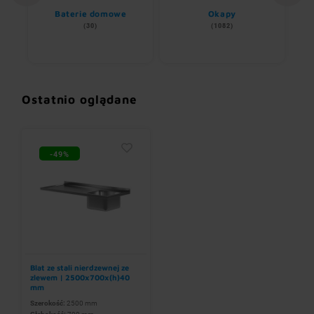
ii
Baterie domowe
Okapy
S
(30)
(1082)
Ostatnio oglądane
-49%
Blat ze stali nierdzewnej ze
zlewem | 2500x700x(h)40
mm
Szerokość:
2500 mm