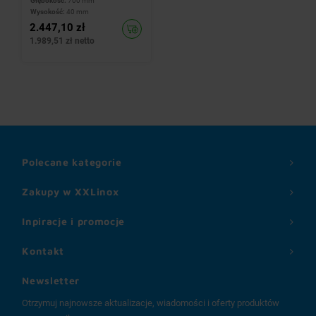
Głębokość:
700 mm
Wysokość:
40 mm
2.447,10 zł
1.989,51 zł netto
Polecane kategorie
Zakupy w XXLinox
Inpiracje i promocje
Kontakt
Newsletter
Otrzymuj najnowsze aktualizacje, wiadomości i oferty produktów