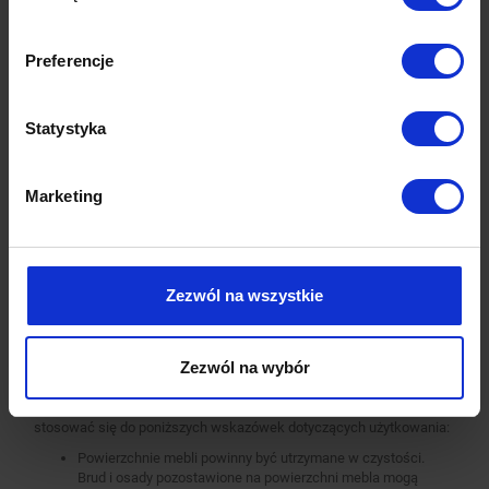
Pracujemy wyłącznie na maszynach renomowanych światowych i
krajowych marek. Wszystkie urządzenia są nowoczesne, co
gwarantuje najwyższą jakość i precyzje wykonania wyrobów.
Preferencje
Standardowo nasze wyroby wykonane są ze stali nierdzewnej AISI
430, a elementy narażone na najsilniejsze działanie środków
chemicznych i organicznych wykonujemy ze stali nierdzewnej tzw.
Statystyka
kwasówki AISI 304. Wszystkie nasze meble mogą być również w
całości wykonane z tego materiału, dopłaty do standardu AISI 304
zostały podane każdorazowo przy meblu.
Marketing
Jesteśmy pewni jakości naszych produktów, dlatego w standardzie
oferujemy 2-letnią gwarancję na zakupione u nas meble ze stali
nierdzewnej.
Czyszczenie i konserwacja
Zezwól na wszystkie
Stal nierdzewna, jak każdy materiał, wymaga prawidłowego
użytkowania i pielęgnacji. Regularne czyszczenie i konserwacja
mebli wykonanych ze stali nierdzewnych pozwala na ich
Zezwól na wybór
długotrwałą i bezproblemową eksploatację.
Aby zapewnić długą żywotność mebli ze stali nierdzewnej, należy
stosować się do poniższych wskazówek dotyczących użytkowania:
Powierzchnie mebli powinny być utrzymane w czystości.
Brud i osady pozostawione na powierzchni mebla mogą