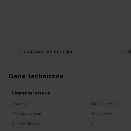
2 lata gwarancji w standardzie
Na
Dane techniczne
Charakterystyka
Rodzaj
Blat stołowy
Umiejscowienie
Przyścienne
Liczba zlewów
1