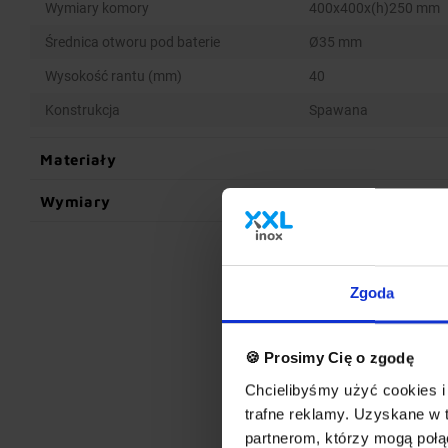
Wymiary komory
400x400x(h)250 mm
Średnica otworu pod baterie
Ø35 mm
Wysokość rantu (mm)
40
Konstrukcja
Spawana
Materiały
Wymiary
Zgoda
🍪 Prosimy Cię o zgodę
Chcielibyśmy użyć cookies i 
trafne reklamy. Uzyskane w 
partnerom, którzy mogą połąc