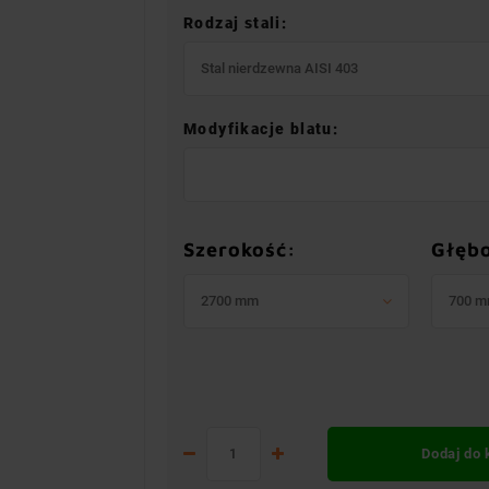
Rodzaj stali:
Stal nierdzewna AISI 403
Modyfikacje blatu:
Szerokość:
Głęb
2700 mm
700 
Dodaj do