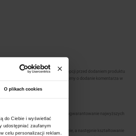
 Prosimy o wybranie odpowiednich opcji przed dodaniem produktu
wymagań dotyczących produktu prosimy o dodanie komentarza w
O plikach cookies
 park maszynowy pozwalają nam na zagwarantowanie najwyższych
ą do Ciebie i wyświetlać
związań konstrukcyjnych.
my udostępniać zaufanym
ofili, poprzez gilotynowanie, wykrawanie, a następnie kształtowanie
w celu personalizacji reklam.