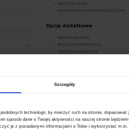
rant tylny 40 mm
wymiary komory 400x400x(h)250 mm
Opcje dodatkowe
Modyfikacje blatu
Rodzaj stali nierdzewnej
Dodatkowa gwarancja
Inne dodatkowe wymagania
Wyposażenie dodatkowe dostępne za dopłatą.
do koszyka. W przypadku niestandardowych 
polu Dodatkowe wymagania.
Szczegóły
Najwyższa jakość wykonania
Wieloletnie doświadczenie oraz nowoczesny
podobnych technologii, by mierzyć ruch na stronie, dopasować j
standardów produkcji, oraz innowacyjnych ro
ten sposób dane o Twojej aktywności na naszej stronie będzie
Całość procesu produkcji od ciecia blachy i pr
zyć je z posiadanymi informacjami o Tobie i wykorzystać m.in. 