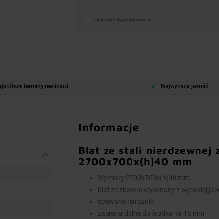
Dodaj do listy porównawczej
jkrótsze terminy realizacji
Najwyższa jakość
Informacje
Blat ze stali nierdzewnej
2700x700x(h)40 mm
Wymiary 2700x700x(h)40 mm
blat ze zlewem wykonany z wysokiej jako
spawane narożniki
zagięcia dolne do środka na 15 mm