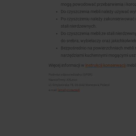
mogą powodować przebarwienia i koroz
Do czyszczenia mebli należy używać wy
Po czyszczeniu należy zakonserwować 
stali nierdzewnych.
Do czyszczenia mebli ze stali nierdzew
do srebra, wybielaczy oraz jakichkolwie
Bezpośrednio na powierzchniach mebli n
narzędziami kuchennymi mogącymi usz
Więcej informacji w
instrukcji konserwacji
mebli
Podmiot odpowiedzialny (GPSR):
Nazwa firmy: XXLinox
ul. Grzybowska 78, 00-844 Warszawa, Poland
e-mail:
[email protected]