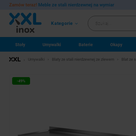
Zamów teraz!
Meble ze stali nierdzewnej na wymiar
Kategorie
Stoły
Umywalki
Baterie
Okapy
Umywalki
Blaty ze stali nierdzewnej ze zlewem
Blat ze 
-49%