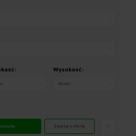
okość:
Wysokość:
mm
40 mm
 koszyka
Zapytaj o ofertę