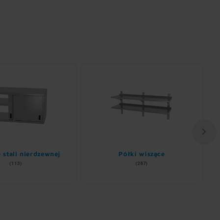
e stali nierdzewnej
Półki wiszące
(113)
(287)