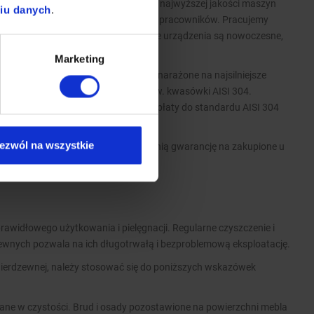
ie realizowana jest z pomocą naszych najwyższej jakości maszyn
niu danych
.
wykwalifikowanych i doświadczonych pracowników. Pracujemy
wych i krajowych marek. Wszystkie urządzenia są nowoczesne,
ykonania wyrobów.
Marketing
i nierdzewnej AISI 430, a elementy narażone na najsilniejsze
 wykonujemy ze stali nierdzewnej tzw. kwasówki AISI 304.
ości wykonane z tego materiału, dopłaty do standardu AISI 304
ezwól na wszystkie
atego w standardzie oferujemy 2-letnią gwarancję na zakupione u
rawidłowego użytkowania i pielęgnacji. Regularne czyszczenie i
zewnych pozwala na ich długotrwałą i bezproblemową eksploatację.
nierdzewnej, należy stosować się do poniższych wskazówek
ane w czystości. Brud i osady pozostawione na powierzchni mebla