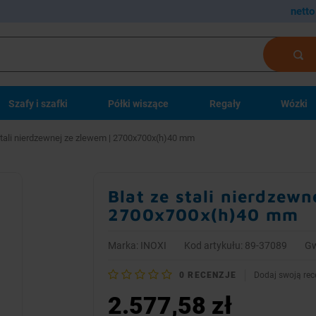
netto
Szafy i szafki
Półki wiszące
Regały
Wózki
stali nierdzewnej ze zlewem | 2700x700x(h)40 mm
Blat ze stali nierdzewn
2700x700x(h)40 mm
Marka:
INOXI
Kod artykułu: 89-37089
Gw
0
RECENZJE
Dodaj swoją rec
2.577,58 zł