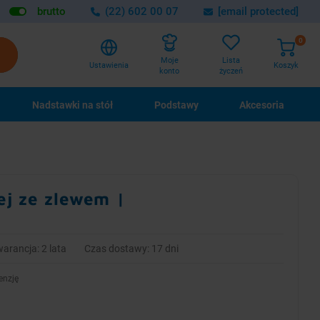
brutto
(22) 602 00 07
[email protected]
0
Lista
Moje
Ustawienia
Koszyk
życzeń
konto
Nadstawki na stół
Podstawy
Akcesoria
ej ze zlewem |
arancja: 2 lata
Czas dostawy: 17 dni
enzję