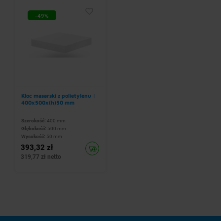
-49%
Kloc masarski z polietylenu |
400x500x(h)50 mm
Szerokość:
400 mm
Głębokość:
500 mm
Wysokość:
50 mm
393,32 zł
319,77 zł netto