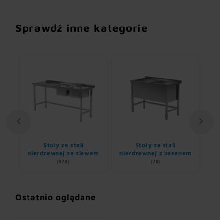
Sprawdź inne kategorie
li
Stoły ze stali
Stoły ze stali
nierdzewnej ze zlewem
nierdzewnej z basenem
(970)
(70)
Ostatnio oglądane