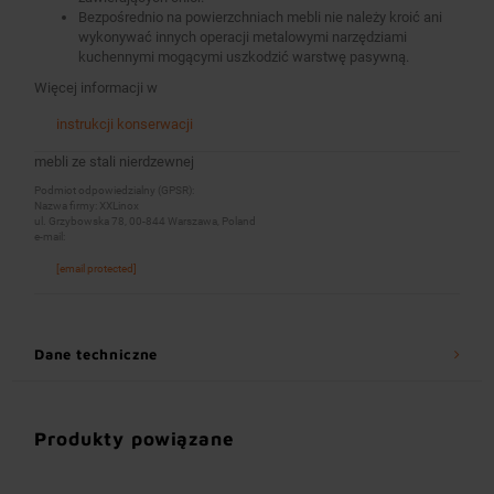
Bezpośrednio na powierzchniach mebli nie należy kroić ani
wykonywać innych operacji metalowymi narzędziami
kuchennymi mogącymi uszkodzić warstwę pasywną.
Więcej informacji w
instrukcji konserwacji
mebli ze stali nierdzewnej
Podmiot odpowiedzialny (GPSR):
Nazwa firmy: XXLinox
ul. Grzybowska 78, 00-844 Warszawa, Poland
e-mail:
[email protected]
Dane techniczne
Produkty powiązane