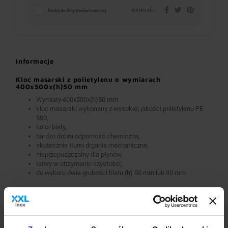
DZIELIĆ:
Dodaj do listy porównawczej
Informacje
Kloc masarski z polietylenu o wymiarach
400x500x(h)50 mm
Wymiary 400x500x(h)50 mm
kloc masarski wykonany z wysokiej jakości polietylenu PE
500,
kolor biały,
bardzo dobra odporność chemiczna,
skutecznie tłumi drgania mechaniczne,
nieprzepuszczalny dla płynów,
łatwy w utrzymaniu czystości,
do wyboru dwie grubości blatu (h) 50 mm lub 80 mm
Opcje dodatkowe
Rodzaj stali nierdzewnej
Dodatkowa gwarancja
Inne dodatkowe wymagania